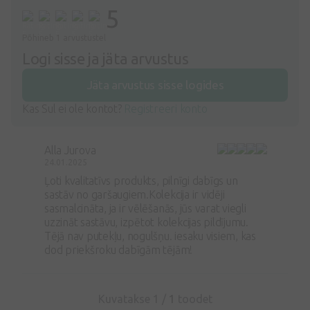
5
Põhineb 1 arvustustel
Logi sisse ja jäta arvustus
Jäta arvustus sisse logides
Kas Sul ei ole kontot?
Registreeri konto
Alla Jurova
24.01.2025
Ļoti kvalitatīvs produkts, pilnīgi dabīgs un
sastāv no garšaugiem.Kolekcija ir vidēji
sasmalcināta, ja ir vēlēšanās, jūs varat viegli
uzzināt sastāvu, izpētot kolekcijas pildījumu.
Tējā nav putekļu, nogulšņu. iesaku visiem, kas
dod priekšroku dabīgām tējām!
Kuvatakse 1 /
1
toodet