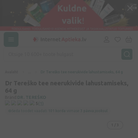
Avaleht
...
Dr Tereško tee neerukivide lahustamiseks, 64 g
Dr Tereško tee neerukivide lahustamiseks,
64 g
Bränd:
DR. TEREŠKO
5
(1)
Seda toodet vaadati
101 korda
viimase
3 päeva jooksul
1
/ 3