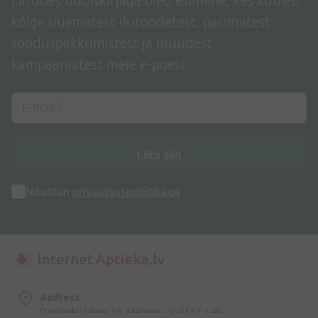
Liitudes uudiskirjaga oled esimene, kes kuuleb
kõige uuematest ilutoodetest, parimatest
sooduspakkumistest ja muudest
kampaaniatest meie e-poes!
Liitu siin
Nõustun
privaatsuspoliitikaga
Aadress
Dzirnieku tänav 26, Mārupe, LV-2167, Läti