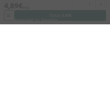
4,89€
64 g
Telefoninumber
+372 58865883
Osta | 4,89€
E-post
info@internetaptieka.lv
Tööaeg
Argipäeviti: 8.30–17.00
Osta E-Poest
Kohaletoimetamine
Makse