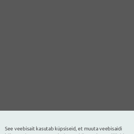
See veebisait kasutab küpsiseid, et muuta veebisaidi
Pilt on illustreeriv