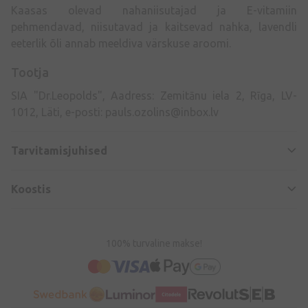
Kaasas olevad nahaniisutajad ja E-vitamiin
pehmendavad, niisutavad ja kaitsevad nahka, lavendli
eeterlik õli annab meeldiva värskuse aroomi.
Tootja
SIA "Dr.Leopolds", Aadress: Zemitānu iela 2, Rīga, LV-
1012, Läti, e-posti:
pauls.ozolins@inbox.lv
Tarvitamisjuhised
Koostis
100% turvaline makse!