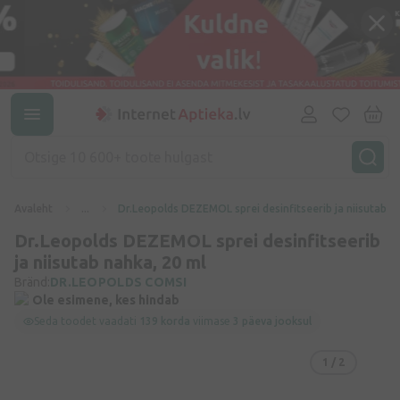
Avaleht
...
Dr.Leopolds DEZEMOL sprei desinfitseerib ja niisutab n
Dr.Leopolds DEZEMOL sprei desinfitseerib
ja niisutab nahka, 20 ml
Bränd:
DR.LEOPOLDS COMSI
Ole esimene, kes hindab
Seda toodet vaadati
139 korda
viimase
3 päeva jooksul
1
/ 2