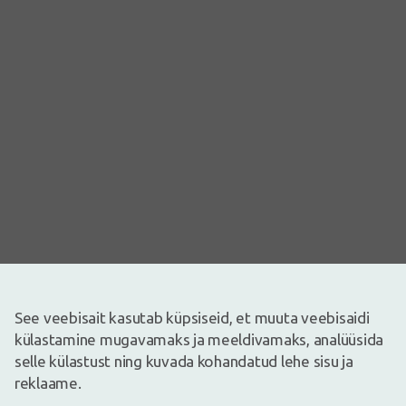
See veebisait kasutab küpsiseid, et muuta veebisaidi
Pilt on illustreeriv
külastamine mugavamaks ja meeldivamaks, analüüsida
1,69€
selle külastust ning kuvada kohandatud lehe sisu ja
reklaame.
Laos
Laos vaid mõned