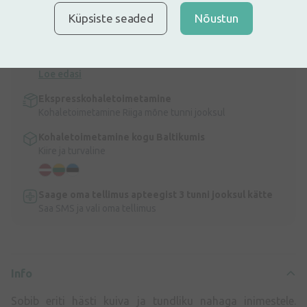
Laia toimespektriga nahka niisutava toimega nahadesinfitseerija.
Küpsiste seaded
Nõustun
Info
Kiire kohaletoimetamine
Tasuta kohaletoimetamine Lätis tellimustele üle 9,99 €.
Loe edasi
Ekspresskohaletoimetamine
Kohaletoimetamine Riiga mõne tunni jooksul
Kohaletoimetamine kogu Baltikumis
Kiire ja turvaline
Saage oma tellimus apteegist 3 tunni jooksul kätte
Saa SMS ja vali oma tellimus
Info
Sobib eriti hästi kuiva ja tundliku nahaga inimestele.