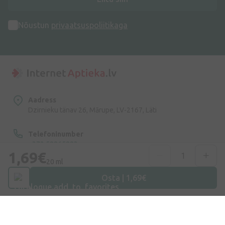
Nõustun
privaatsuspoliitikaga
Aadress
Dzirnieku tänav 26, Mārupe, LV-2167, Läti
Telefoninumber
+372 58865883
1,69€
20 ml
E-post
Osta | 1,69€
info@internetaptieka.lv
Tööaeg
Argipäeviti: 8.30–17.00