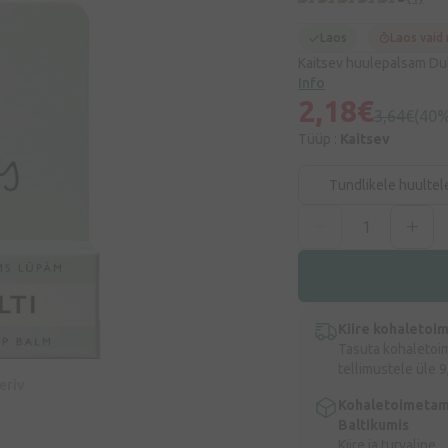
Laos
Laos vaid
Kaitsev huulepalsam Du
Info
2,18€
3,64€
(40
Tüüp :
Kaitsev
Tundlikele huultel
Kiire kohaletoi
Tasuta kohaletoi
tellimustele üle 9
eeriv
Kohaletoimetam
Baltikumis
Kiire ja turvaline