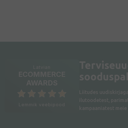
Terviseuu
Latvian
ECOMMERCE
sooduspa
AWARDS
Liitudes uudiskirjag
ilutoodetest, parim
Lemmik veebipood
kampaaniatest meie 