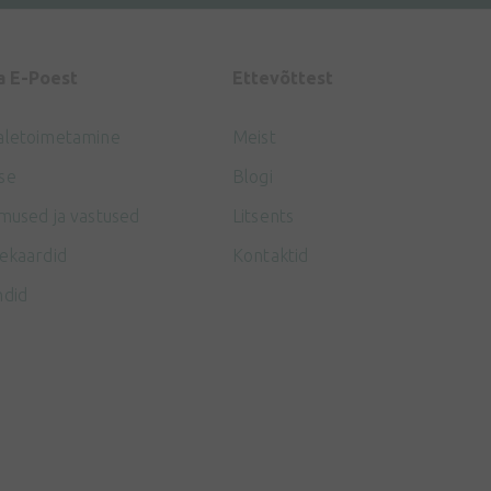
a E-Poest
Ettevõttest
aletoimetamine
Meist
se
Blogi
mused ja vastused
Litsents
ekaardid
Kontaktid
ndid