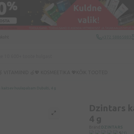
ukoht
+372 58865883
 VITAMIINID 🍏
💖 KOSMEETIKA 💖
KÕIK TOOTED
 kaitsev huulepalsam Dubulti, 4 g
Dzintars k
4 g
Bränd:
DZINTARS
5
(1)