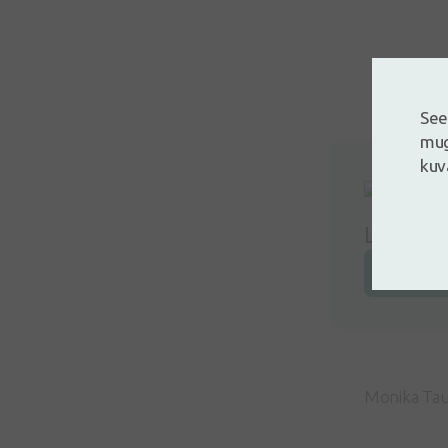
See
mug
kuv
Logi siss
Jäta arv
Monika Tau