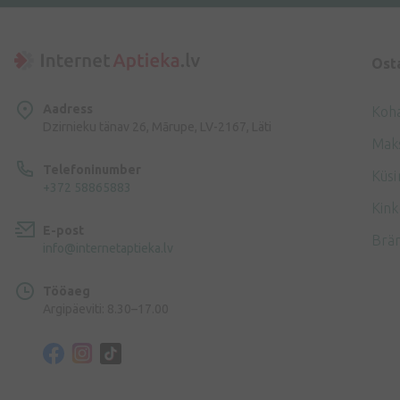
Ost
Aadress
Koh
Dzirnieku tänav 26, Mārupe, LV-2167, Läti
Mak
Telefoninumber
Küsi
+372 58865883
Kink
E-post
Brä
info@internetaptieka.lv
Tööaeg
Argipäeviti: 8.30–17.00