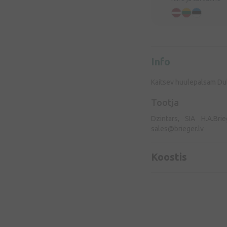
Info
Kaitsev huulepalsam Du
Tootja
Dzintars, SIA H.A.Bri
sales@brieger.lv
Koostis