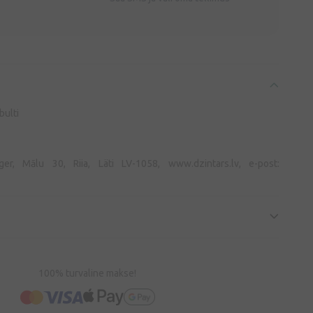
bulti
eger, Mālu 30, Riia, Läti LV-1058, www.dzintars.lv, e-post:
100% turvaline makse!