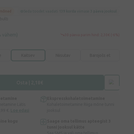
 mõned
Seda toodet vaadati
139 korda
viimase
3 päeva jooksul
bulti
% vähem)
30 päeva parim hind: 2,30€ (-6%)
e
Kaitsev
Niisutav
Barojošs et
Osta | 2,18€
metamine
Ekspresskohaletoimetamine
metamine Lätis
Kohaletoimetamine Riiga mõne tunni
,99 €.
Loe edasi
jooksul
ine kogu
Saage oma tellimus apteegist 3
tunni jooksul kätte
Saa SMS ja vali oma tellimus