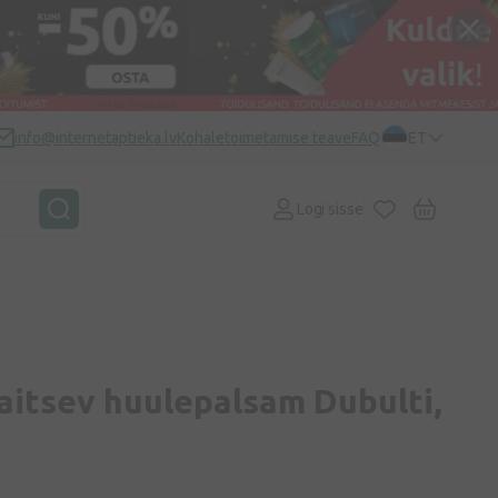
info@internetaptieka.lv
Kohaletoimetamise teave
FAQ
ET
Logi sisse
aitsev huulepalsam Dubulti,