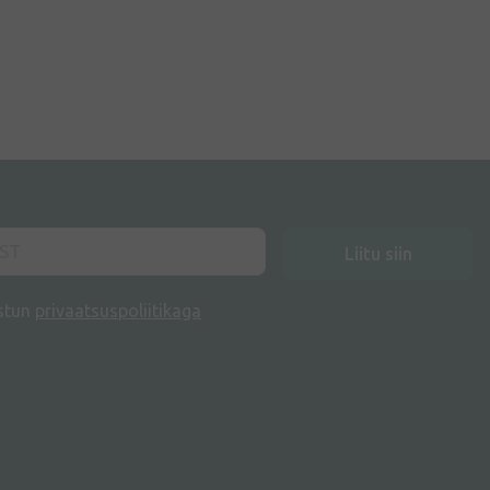
Liitu siin
stun
privaatsuspoliitikaga