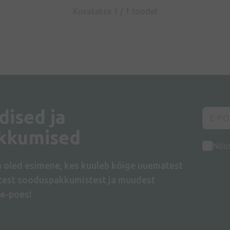
Kuvatakse 1 /
1
toodet
dised ja
kkumised
Nõu
a oled esimene, kes kuuleb kõige uuematest
atest sooduspakkumistest ja muudest
e-poes!