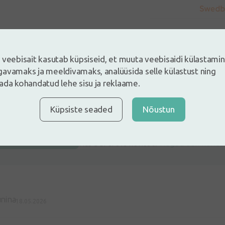
 veebisait kasutab küpsiseid, et muuta veebisaidi külastami
avamaks ja meeldivamaks, analüüsida selle külastust ning
ada kohandatud lehe sisu ja reklaame.
5
Põhineb 1 arvustustel
Küpsiste seaded
Nõustun
e ja jäta arvustus
ustus sisse logides
Kas Sul ei ole kontot?
Registreeri konto
nina
18.05.2026