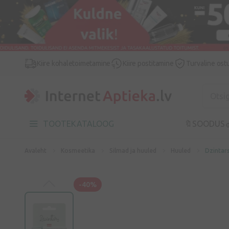
Kiire kohaletoimetamine
Kiire postitamine
Turvaline ost
TOOTEKATALOOG
🔖SOODUS

Avaleht
Kosmeetika
Silmad ja huuled
Huuled
Dzintars
-40%