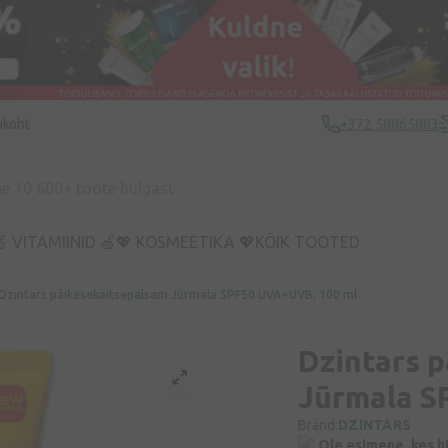
ukoht
+372 58865883
 VITAMIINID 🍏
💖 KOSMEETIKA 💖
KÕIK TOOTED
Dzintars päikesekaitsepalsam Jūrmala SPF50 UVA+UVB, 100 ml
Dzintars 
Jūrmala S
Bränd:
DZINTARS
Ole esimene, kes h