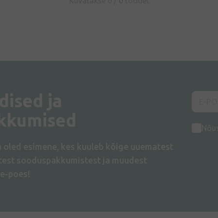
Kuvatakse 0 /
0
toodet
dised ja
kkumised
Nõu
a oled esimene, kes kuuleb kõige uuematest
atest sooduspakkumistest ja muudest
e-poes!