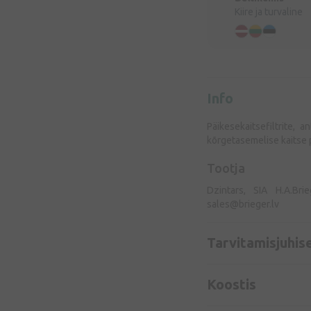
Kiire ja turvaline
Info
Päikesekaitsefiltrite, 
kõrgetasemelise kaitse 
Tootja
Dzintars, SIA H.A.Bri
sales@brieger.lv
Tarvitamisjuhis
Koostis