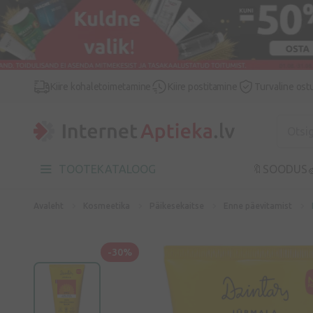
Kiire kohaletoimetamine
Kiire postitamine
Turvaline ost
TOOTEKATALOOG
🔖SOODUS

Avaleht
Kosmeetika
Päikesekaitse
Enne päevitamist
-30%