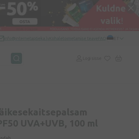
info@internetaptieka.lv
Kohaletoimetamise teave
FAQ
ET
Logi sisse
päikesekaitsepalsam
PF50 UVA+UVB, 100 ml
indab