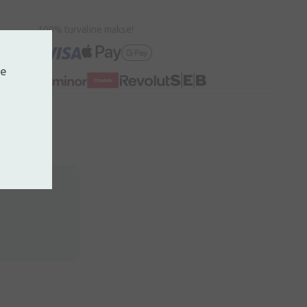
100% turvaline makse!
ne