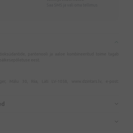
Saa SMS ja vali oma tellimus
antioksüdantide, pantenooli ja aaloe kombineeritud toime tagab
päikesepõletuse eest.
eger, Mālu 30, Riia, Läti LV-1058, www.dzintars.lv, e-post:
ed