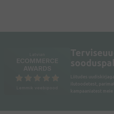
Terviseuu
Latvian
ECOMMERCE
sooduspa
AWARDS
Liitudes uudiskirjag
ilutoodetest, parim
Lemmik veebipood
kampaaniatest meie 