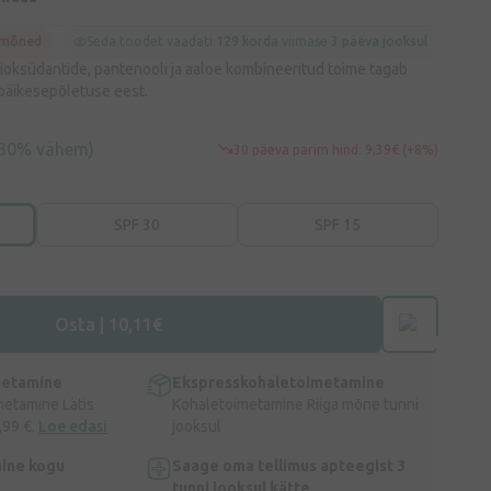
 mõned
Seda toodet vaadati
129 korda
viimase
3 päeva jooksul
ntioksüdantide, pantenooli ja aaloe kombineeritud toime tagab
päikesepõletuse eest.
(30% vähem)
30 päeva parim hind: 9,39€ (+8%)
SPF 30
SPF 15
Osta | 10,11€
metamine
Ekspresskohaletoimetamine
metamine Lätis
Kohaletoimetamine Riiga mõne tunni
,99 €.
Loe edasi
jooksul
ine kogu
Saage oma tellimus apteegist 3
tunni jooksul kätte