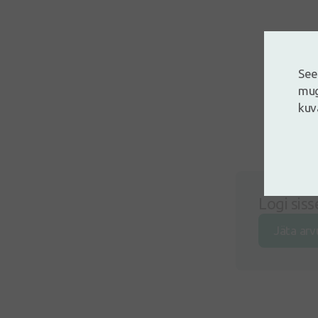
See
mug
kuv
Logi siss
Jäta arv