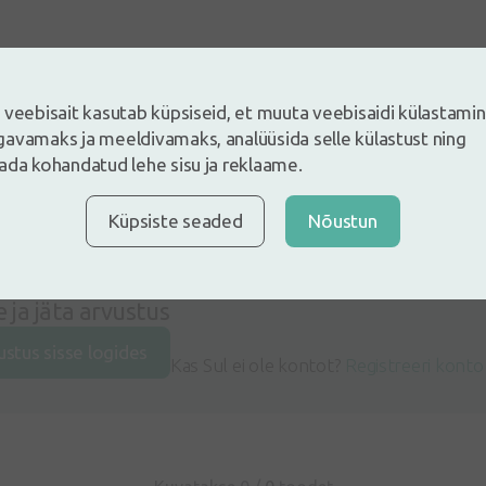
 veebisait kasutab küpsiseid, et muuta veebisaidi külastami
avamaks ja meeldivamaks, analüüsida selle külastust ning
ada kohandatud lehe sisu ja reklaame.
Küpsiste seaded
Nõustun
e ja jäta arvustus
ustus sisse logides
Kas Sul ei ole kontot?
Registreeri konto