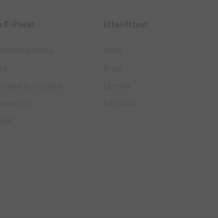
a E-Poest
Ettevõttest
aletoimetamine
Meist
se
Blogi
mused ja vastused
Litsents
ekaardid
Kontaktid
ndid