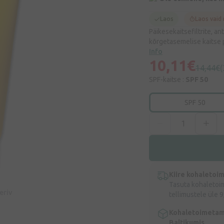
Laos
Laos vaid
Päikesekaitsefiltrite, a
kõrgetasemelise kaitse 
Info
10,11€
14,44€
SPF-kaitse :
SPF 50
SPF 50
Kiire kohaletoi
Tasuta kohaletoi
eeriv
tellimustele üle 9
Kohaletoimetam
Baltikumis