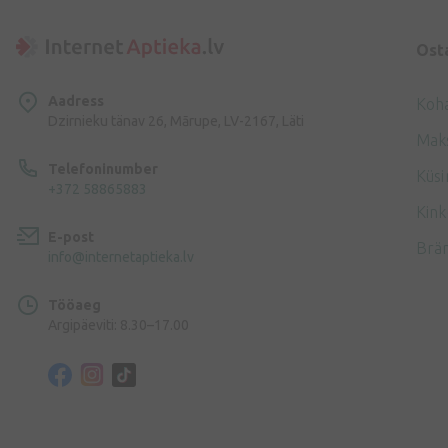
Ost
Aadress
Koh
Dzirnieku tänav 26, Mārupe, LV-2167, Läti
Mak
Telefoninumber
Küsi
+372 58865883
Kink
E-post
Brä
info@internetaptieka.lv
Tööaeg
Argipäeviti: 8.30–17.00