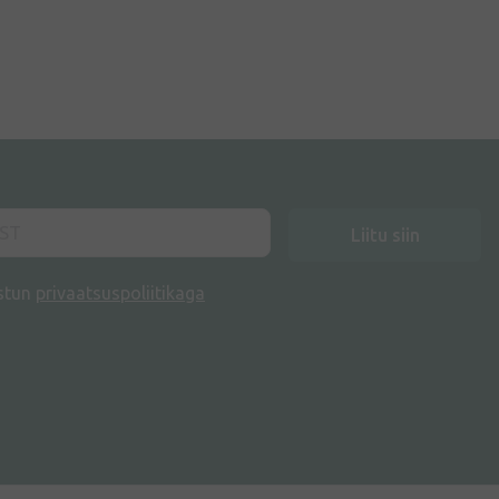
Liitu siin
stun
privaatsuspoliitikaga