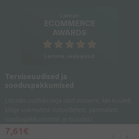
Latvian
ECOMMERCE
AWARDS
Lemmik veebipood
Terviseuudised ja
sooduspakkumised
Liitudes uudiskirjaga oled esimene, kes kuuleb
kõige uuematest ilutoodetest, parimatest
sooduspakkumistest ja muudest
kampaaniatest meie e-poes!
7,61€