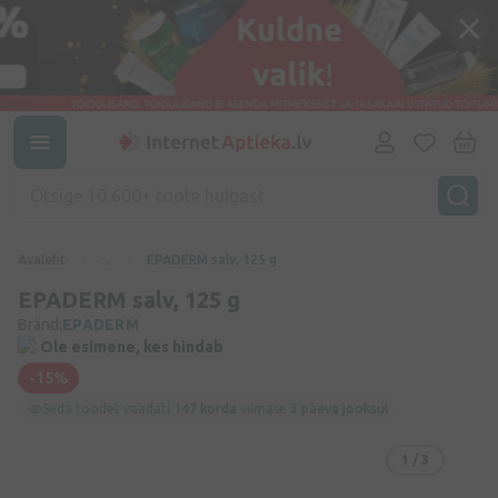
Avaleht
...
EPADERM salv, 125 g
EPADERM salv, 125 g
Bränd:
EPADERM
Ole esimene, kes hindab
-15%
Seda toodet vaadati
147 korda
viimase
3 päeva jooksul
1
/ 3