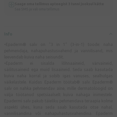
Saage oma tellimus apteegist 3 tunni jooksul kätte
Saa SMS ja vali oma tellimus
Info
•Epaderm® salv on "3 in 1" (3-in-1) toode: naha
pehmendaja, nahapuhastusvahend ja vannilisand, mis
leevendab kuiva naha seisundit.
•Epaderm ei sisalda lõhnaaineid, värvaineid,
säilitusaineid ega muid lisaaineid. Seda saab kasutada
kuiva naha korral ja sobib igas vanuses, sealhulgas
väikelastele. Kuidas Epaderm töötab® salv. Epaderm®
salv on nahka pehmendav aine, mille dermatoloogid on
välja töötanud spetsiaalselt kuiva nahaga inimestele.
Epadermi salv pakub täieliku pehmendava teraapia kolme
aspekti ühes, kuna seda saab kasutada otse nahal,
vannilisandina või nahapuhastusvahendina. Epaderm