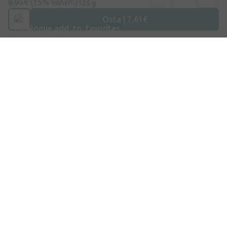
8,95€
(15% vähem)
125 g
Osta | 7,61€
Liitu siin
Nõustun
privaatsuspoliitikaga
Aadress
Dzirnieku tänav 26, Mārupe, LV-2167, Läti
Telefoninumber
+372 58865883
E-post