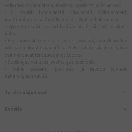
võib muuta vannipinna libedaks. Epadermi salvi eelised
• Ei sisalda lõhnaaineid, värvaineid, säilitusaineid,
naatriumlauriinisulfaati NLS. Tundlikule nahale õrnem
• Epadermi salvi loodud barjäär aitab säilitada niiskust
nahas.
• Epadermi salvi võib kasutada otse nahal, vannilisandina
või nahapuhastusvahendina. Salv pakub täielikku nahka
pehmendavat teraapiat ühes tootes.
• Sobib igas vanuses, sealhulgas beebidele.
• Sobib ekseemi, psoriaasi ja muude kuivade
nahahaiguste raviks.
Tarvitamisjuhised
Koostis