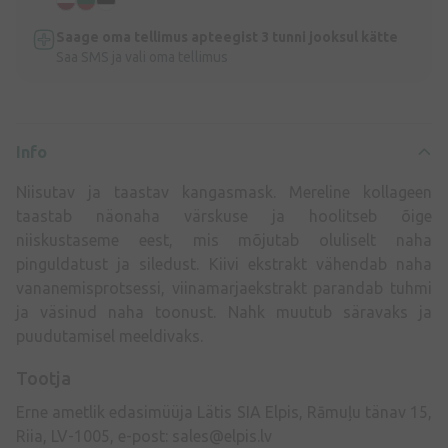
Saage oma tellimus apteegist 3 tunni jooksul kätte
Saa SMS ja vali oma tellimus
Info
Niisutav ja taastav kangasmask. Mereline kollageen
taastab näonaha värskuse ja hoolitseb õige
niiskustaseme eest, mis mõjutab oluliselt naha
pinguldatust ja siledust. Kiivi ekstrakt vähendab naha
vananemisprotsessi, viinamarjaekstrakt parandab tuhmi
ja väsinud naha toonust. Nahk muutub säravaks ja
puudutamisel meeldivaks.
Tootja
Erne ametlik edasimüüja Lätis SIA Elpis, Rāmuļu tänav 15,
Riia, LV-1005, e-post:
sales@elpis.lv