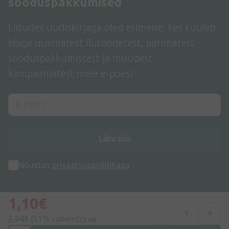
sooduspakkumised
Liitudes uudiskirjaga oled esimene, kes kuuleb
kõige uuematest ilutoodetest, parimatest
sooduspakkumistest ja muudest
kampaaniatest meie e-poes!
Liitu siin
Nõustun
privaatsuspoliitikaga
1,10€
2,24€
(51% vähem)
22 ml