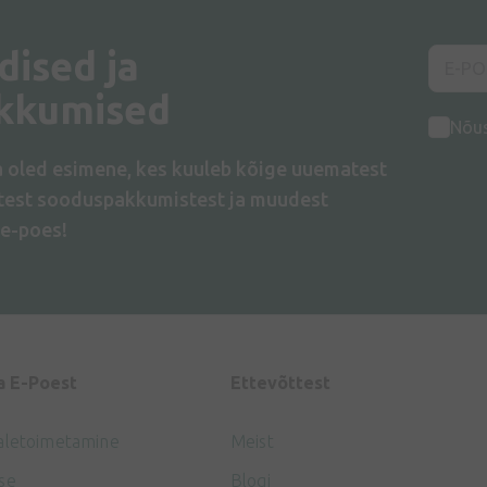
dised ja
kkumised
Nõu
a oled esimene, kes kuuleb kõige uuematest
atest sooduspakkumistest ja muudest
e-poes!
a E-Poest
Ettevõttest
aletoimetamine
Meist
se
Blogi