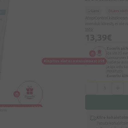
Laos
Laos vaid
AtopiControl kätekreem
imendub kiiresti, ei ole 
Info
13,39€
Eucerin päi
Iga üle 35 e
täissuuruses 
Kingitus alates ostusummast 35€
lisatakse aut
ja iga ostu k
PIIRATUD!
Eucerini KI
lates ostusummast 35€
eeriv
Kiire kohaletoi
Tasuta kohaletoi