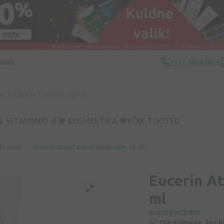
ukoht
+372 58865883
 VITAMIINID 🍏
💖 KOSMEETIKA 💖
KÕIK TOOTED
tooted
Eucerin AtopiControl kätekreem, 75 ml
Eucerin A
ml
Bränd:
EUCERIN
Ole esimene, kes h