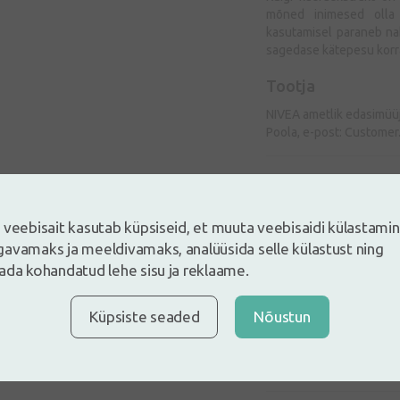
mõned inimesed olla 
kasutamisel paraneb na
sagedase kätepesu korra
Tootja
NIVEA ametlik edasimüüj
Poola, e-post:
Customer
Tarvitamisjuhis
 veebisait kasutab küpsiseid, et muuta veebisaidi külastami
Koostis
avamaks ja meeldivamaks, analüüsida selle külastust ning
ada kohandatud lehe sisu ja reklaame.
Küpsiste seaded
Nõustun