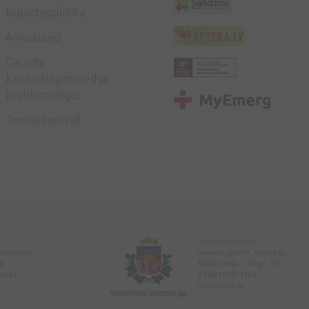
küpsistepoliitika
Arvustused
Garantii
kasutustingimused ja
keeldumisõigus
Tervisekontroll
Tervisekontroll
enistuse
www.vi.gov.lv. Aadress:
a
Klijānu iela 7, Rīga. Tel:
pteek
67081600. Meil:
vi@vi.gov.lv