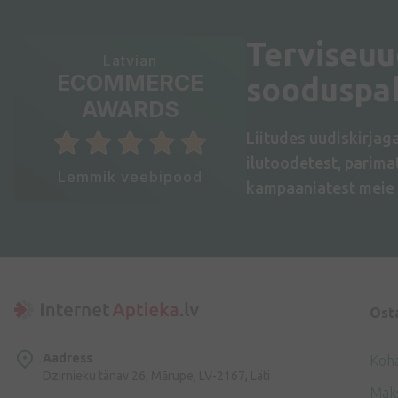
Terviseuu
Latvian
ECOMMERCE
sooduspa
AWARDS
Liitudes uudiskirjag
ilutoodetest, parim
Lemmik veebipood
kampaaniatest meie 
Ost
Aadress
Koh
Dzirnieku tänav 26, Mārupe, LV-2167, Läti
Mak