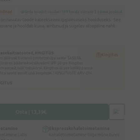
 mõned
Seda toodet vaadati
139 korda
viimase
3 päeva jooksul
 on niisutav toode käteekseemi igapäevaseks hoolduseks. See
rasvane ja hooldab kuiva, ärritunud ja sügelev atoopiline nahk.
kesekaitsetooted, KINGITUS
Kingitus
uro suuruse Eucerini tooteostuga saate TASUTA
Eucerini päikesekaitsekreemi SPF 50-ga. Kingitus
omaatselt teie ostukorvi. Kingitusi ei saa kokku panna
ohta saate ainult ühe kingituse. ! KINGITUSTE ARV ON
NGITUS
Osta | 13,39€
metamine
Ekspresskohaletoimetamine
metamine Lätis
Kohaletoimetamine Riiga mõne tunni