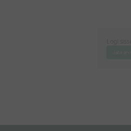
Logi siss
Jäta arv