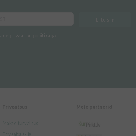
Liitu siin
stun
privaatsuspoliitikaga
Privaatsus
Meie partnerid
Makse turvalisus
Privaatsus- ja