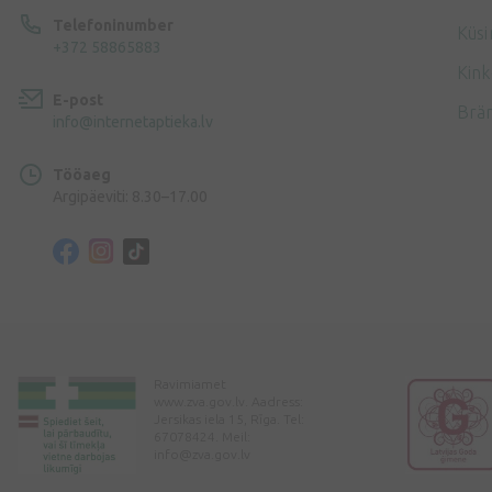
Telefoninumber
Küsi
+372 58865883
Kink
E-post
Brä
info@internetaptieka.lv
Tööaeg
Argipäeviti: 8.30–17.00
Ravimiamet
www.zva.gov.lv. Aadress:
Jersikas iela 15, Rīga. Tel:
67078424. Meil:
info@zva.gov.lv