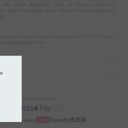
selle suhtes allergilised. Toode on lõhnatu. Regulaarsel
ha seisund märgatavalt, muutes naha pehmeks ja siledaks isegi
l.
a Beiersdorf Group, Poznan, ul Gnieznienska 32, 61-021 Poznań,
.Service@Beiersdorf.com
ed
ne
100% turvaline makse!