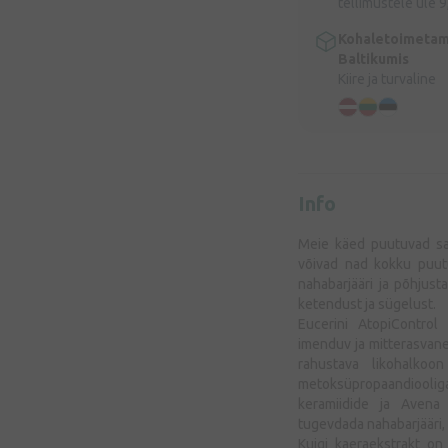
tellimustele üle 9
Kohaletoimetam
Baltikumis
Kiire ja turvaline
Info
Meie käed puutuvad sa
võivad nad kokku puut
nahabarjääri ja põhjust
ketendust ja sügelust.
Eucerini AtopiControl
imenduv ja mitterasvane
rahustava likohalkoon
metoksüpropaandiool
keramiidide ja Avena S
tugevdada nahabarjääri,
Kuigi kaeraekstrakt on