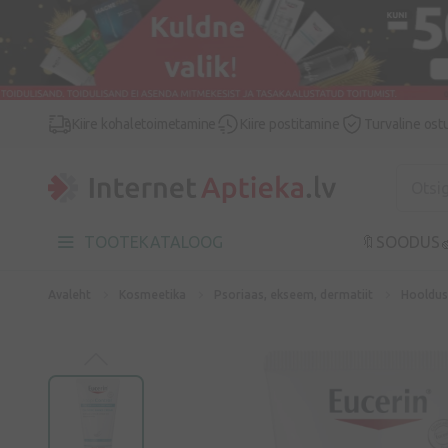
Kiire kohaletoimetamine
Kiire postitamine
Turvaline ost
TOOTEKATALOOG
🔖SOODUS

Avaleht
Kosmeetika
Psoriaas, ekseem, dermatiit
Hooldus