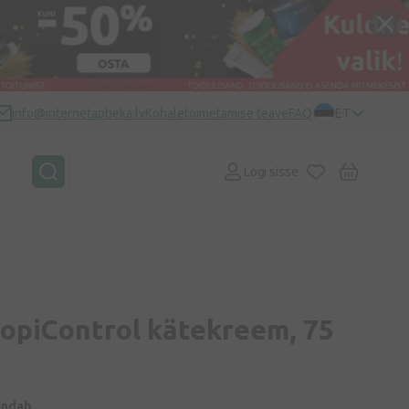
info@internetaptieka.lv
Kohaletoimetamise teave
FAQ
ET
Logi sisse
topiControl kätekreem, 75
indab