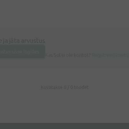
e ja jäta arvustus
ustus sisse logides
Kas Sul ei ole kontot?
Registreeri konto
Kuvatakse 0 /
0
toodet