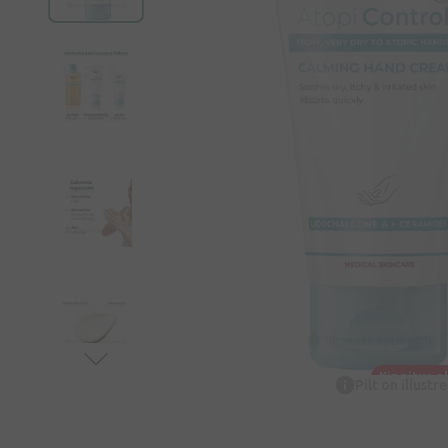
Kingitus a
Pilt on illustr