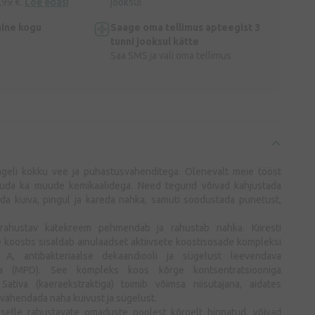
,99 €.
Loe edasi
jooksul
ine kogu
Saage oma tellimus apteegist 3
tunni jooksul kätte
Saa SMS ja vali oma tellimus
geli kokku vee ja puhastusvahenditega. Olenevalt meie tööst
uda ka muude kemikaalidega. Need tegurid võivad kahjustada
ada kuiva, pingul ja kareda nahka, samuti soodustada punetust,
 rahustav kätekreem pehmendab ja rahustab nahka. Kiiresti
 koostis sisaldab ainulaadset aktiivsete koostisosade kompleksi
 A, antibakteriaalse dekaandiooli ja sügelust leevendava
iga (MPD). See kompleks koos kõrge kontsentratsiooniga
ativa (kaeraekstraktiga) toimib võimsa niisutajana, aidates
 vähendada naha kuivust ja sügelust.
 selle rahustavate omaduste poolest kõrgelt hinnatud, võivad