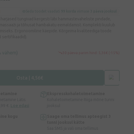
Seda toodet vaadati
99 korda
viimase
3 päeva jooksul
arjased tungivad kergesti läbi hammastevaheliste pindade,
massaaži ja tõhusat hambakatu eemaldamist. Komplekti kuulub
miseks. Ergonoomiline käepide. Kõrgeima kvaliteediga toode
sertifikaadid).
% vähem)
30 päeva parim hind: 5,36€ (-15%)
Osta | 4,56€
metamine
Ekspresskohaletoimetamine
metamine Lätis
Kohaletoimetamine Riiga mõne tunni
,99 €.
Loe edasi
jooksul
ine kogu
Saage oma tellimus apteegist 3
tunni jooksul kätte
Saa SMS ja vali oma tellimus