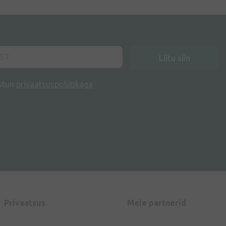
Liitu siin
stun
privaatsuspoliitikaga
Privaatsus
Meie partnerid