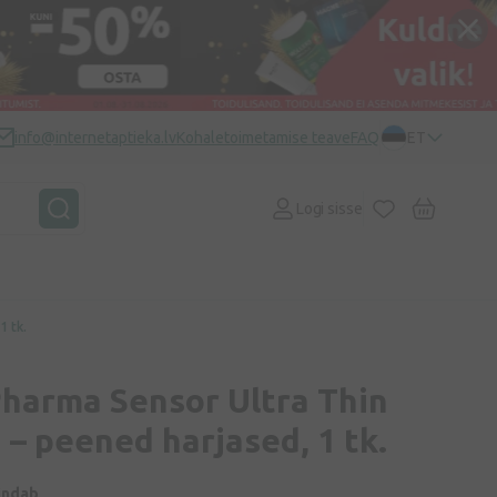
info@internetaptieka.lv
Kohaletoimetamise teave
FAQ
ET
Logi sisse
 tk.
harma Sensor Ultra Thin
– peened harjased, 1 tk.
indab