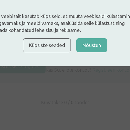
 veebisait kasutab küpsiseid, et muuta veebisaidi külastami
avamaks ja meeldivamaks, analüüsida selle külastust ning
ada kohandatud lehe sisu ja reklaame.
Küpsiste seaded
Nõustun
e ja jäta arvustus
ustus sisse logides
Kas Sul ei ole kontot?
Registreeri konto
Kuvatakse 0 /
0
toodet