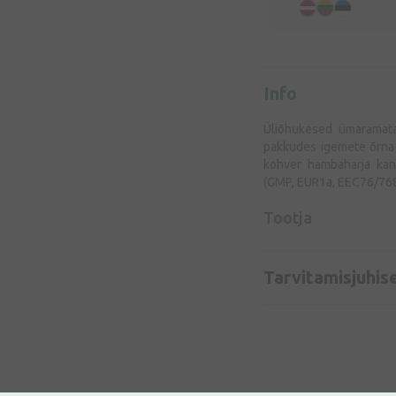
Info
Üliõhukesed ümaramata
pakkudes igemete õrna 
kohver hambaharja kan
(GMP, EUR1a, EEC76/768 
Tootja
Tarvitamisjuhis