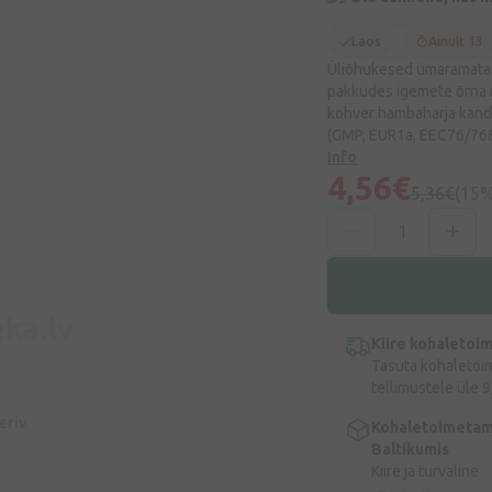
Laos
Ainult 13
Üliõhukesed ümaramata h
pakkudes igemete õrna 
kohver hambaharja kand
(GMP, EUR1a, EEC76/768 
Info
4,56€
5,36€
(15
Kiire kohaletoi
Tasuta kohaletoi
tellimustele üle 9
eeriv
Kohaletoimetam
Baltikumis
Kiire ja turvaline