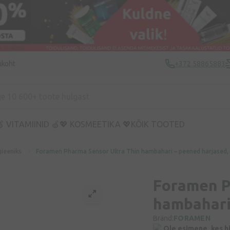
ukoht
+372 58865883
 VITAMIINID 🍏
💖 KOSMEETIKA 💖
KÕIK TOOTED
ieeniks
Foramen Pharma Sensor Ultra Thin hambahari – peened harjased, 1
Foramen P
hambahari 
Bränd:
FORAMEN
Ole esimene, kes h