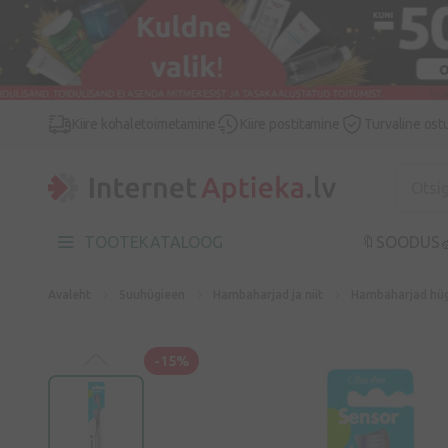
Kiire kohaletoimetamine
Kiire postitamine
Turvaline ost
TOOTEKATALOOG
🔖SOODUS

Avaleht
Suuhügieen
Hambaharjad ja niit
Hambaharjad hüg
-15%