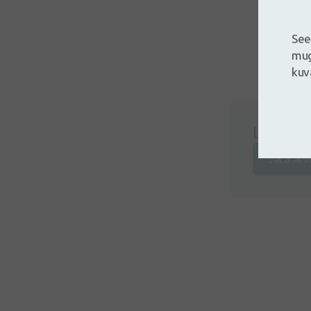
See
mug
kuv
Logi siss
Jäta arv