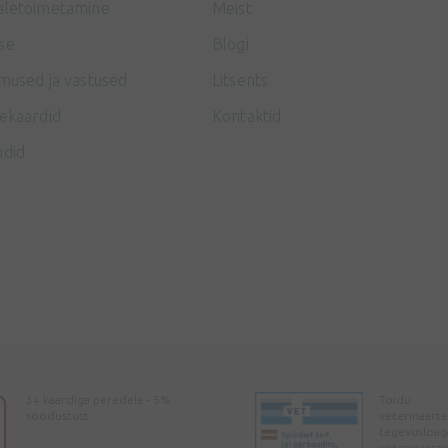
aletoimetamine
Meist
se
Blogi
mused ja vastused
Litsents
ekaardid
Kontaktid
ndid
3+ kaardiga peredele - 5%
Toidu
soodustust
veterinaarte
tegevusloag
veterinaara