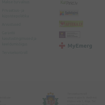
Makse turvalisus
Privaatsus- ja
küpsistepoliitika
Arvustused
Garantii
kasutustingimused ja
keeldumisõigus
Tervisekontroll
Tervisekontroll
enistuse
www.vi.gov.lv. Aadress:
a
Klijānu iela 7, Rīga. Tel:
pteek
67081600. Meil: