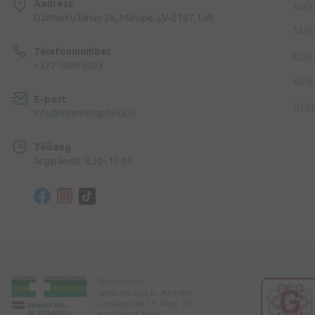
Aadress
Koh
Dzirnieku tänav 26, Mārupe, LV-2167, Läti
Mak
Telefoninumber
Küsi
+372 58865883
Kink
E-post
Brä
info@internetaptieka.lv
Tööaeg
Argipäeviti: 8.30–17.00
Ravimiamet
www.zva.gov.lv. Aadress:
Jersikas iela 15, Rīga. Tel:
67078424. Meil: