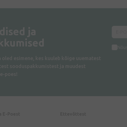
dised ja
kkumised
Nõu
a oled esimene, kes kuuleb kõige uuematest
atest sooduspakkumistest ja muudest
e-poes!
a E-Poest
Ettevõttest