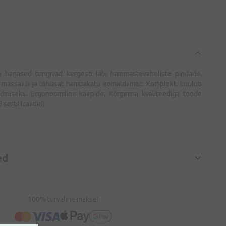
 harjased tungivad kergesti läbi hammastevaheliste pindade,
massaaži ja tõhusat hambakatu eemaldamist. Komplekti kuulub
dmiseks. Ergonoomiline käepide. Kõrgeima kvaliteediga toode
sertifikaadid).
ed
100% turvaline makse!