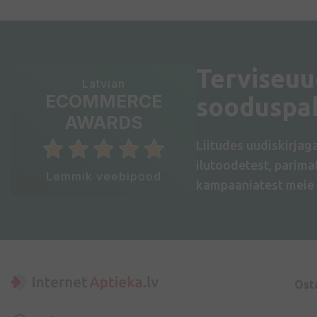
Terviseuu
Latvian
ECOMMERCE
sooduspa
AWARDS
Liitudes uudiskirjag
ilutoodetest, parim
Lemmik veebipood
kampaaniatest meie 
Ost