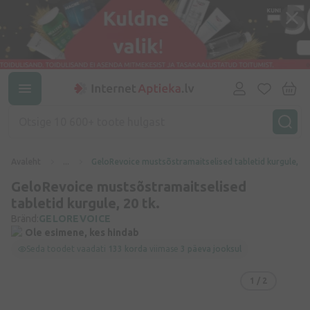
Avaleht
...
GeloRevoice mustsõstramaitselised tabletid kurgule, 20 
GeloRevoice mustsõstramaitselised
tabletid kurgule, 20 tk.
Bränd:
GELOREVOICE
Ole esimene, kes hindab
Seda toodet vaadati
133 korda
viimase
3 päeva jooksul
1
/ 2