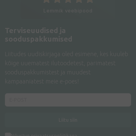
Lemmik veebipood
Terviseuudised ja
sooduspakkumised
Liitudes uudiskirjaga oled esimene, kes kuuleb
kõige uuematest ilutoodetest, parimatest
sooduspakkumistest ja muudest
kampaaniatest meie e-poes!
Liitu siin
Nõustun
privaatsuspoliitikaga