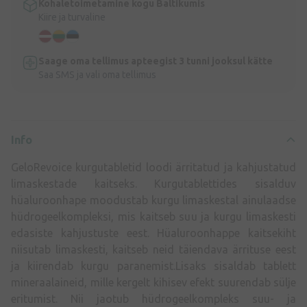
Kohaletoimetamine kogu Baltikumis
Kiire ja turvaline
Saage oma tellimus apteegist 3 tunni jooksul kätte
Saa SMS ja vali oma tellimus
Info
GeloRevoice kurgutabletid loodi ärritatud ja kahjustatud
limaskestade kaitseks. Kurgutablettides sisalduv
hüaluroonhape moodustab kurgu limaskestal ainulaadse
hüdrogeelkompleksi, mis kaitseb suu ja kurgu limaskesti
edasiste kahjustuste eest. Hüaluroonhappe kaitsekiht
niisutab limaskesti, kaitseb neid täiendava ärrituse eest
ja kiirendab kurgu paranemist.Lisaks sisaldab tablett
mineraalaineid, mille kergelt kihisev efekt suurendab sülje
eritumist. Nii jaotub hüdrogeelkompleks suu- ja