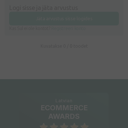
Logi sisse ja jäta arvustus
Jäta arvustus sisse logides
Kas Sul ei ole kontot?
Registreeri konto
Kuvatakse 0 /
0
toodet
Latvian
ECOMMERCE
AWARDS