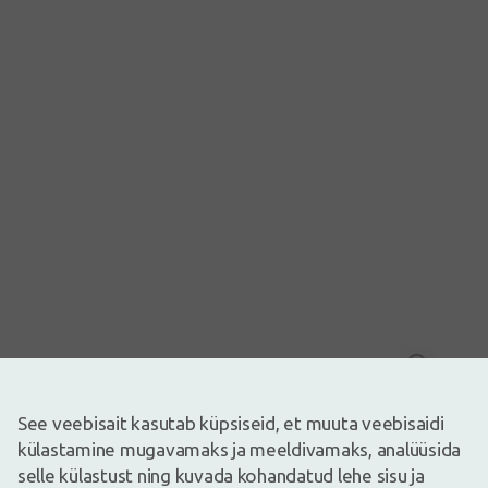
Pilt on illustreeriv
2,39€
See veebisait kasutab küpsiseid, et muuta veebisaidi
külastamine mugavamaks ja meeldivamaks, analüüsida
Laos
Laos vaid mõned
selle külastust ning kuvada kohandatud lehe sisu ja
Mitte kasutada toidulisandit mitmekesise toitumise asendajana.