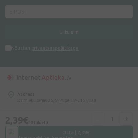
Liitu siin
Nõustun
privaatsuspoliitikaga
Aadress
Dzirnieku tänav 26, Mārupe, LV-2167, Läti
Telefoninumber
2,39€
+372 58865883
20 tabletti
Osta | 2,39€
E-post