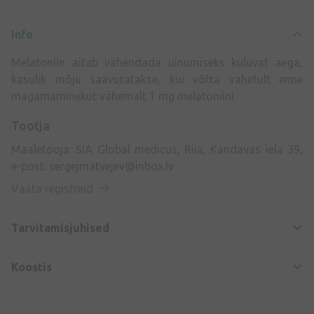
Info
Melatoniin aitab vähendada uinumiseks kuluvat aega,
kasulik mõju saavutatakse, kui võtta vahetult enne
magamaminekut vähemalt 1 mg melatoniini.
Tootja
Maaletooja: SIA Global medicus, Riia, Kandavas iela 39,
e-post:
sergejmatvejev@inbox.lv
Vaata registreid
Tarvitamisjuhised
Koostis