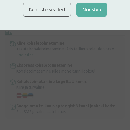
erinevad bakterid. Reostus blokeerib poorid. Koorimine põhineb
Küpsiste seaded
Nõustun
Surnumere mineraalidega rikastatud uuenduslikul valemil.
Eemaldab surnud naharakud, mustuse, meigi ja sära. Kanna väike
kogus koorimist märjale näonahale, masseeri õrnalt naha sisse ja
loputa. Pärast koorimist kasutage näole üht HB kreemi või seerumit.
Info
Kiire kohaletoimetamine
Tasuta kohaletoimetamine Lätis tellimustele üle 9,99 €.
Loe edasi
Ekspresskohaletoimetamine
Kohaletoimetamine Riiga mõne tunni jooksul
Kohaletoimetamine kogu Baltikumis
Kiire ja turvaline
Saage oma tellimus apteegist 3 tunni jooksul kätte
Saa SMS ja vali oma tellimus