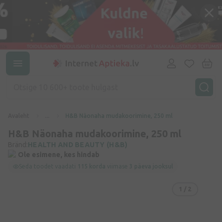
Avaleht
...
H&B Näonaha mudakoorimine, 250 ml
H&B Näonaha mudakoorimine, 250 ml
Bränd:
HEALTH AND BEAUTY (H&B)
Ole esimene, kes hindab
Seda toodet vaadati
115 korda
viimase
3 päeva jooksul
1
/ 2