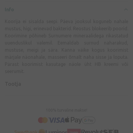
Info
Koorija ei sisalda seepi. Päeva jooksul koguneb nahale
mustus, higi, erinevad bakterid. Reostus blokeerib poorid.
Koorimine põhineb Surnumere mineraalidega rikastatud
uuenduslikul valemil. Eemaldab surnud naharakud,
mustuse, meigi ja sära. Kanna väike kogus koorimist
märjale näonahale, masseeri õrnalt naha sisse ja loputa.
Pärast koorimist kasutage näole üht HB kreemi või
seerumit.
Tootja
100% turvaline makse!