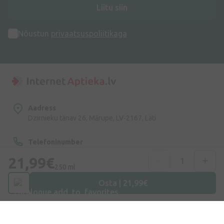
Liitu siin
Nõustun
privaatsuspoliitikaga
Aadress
Dzirnieku tänav 26, Mārupe, LV-2167, Läti
Telefoninumber
+372 58865883
21,99€
250 ml
E-post
Osta | 21,99€
info@internetaptieka.lv
Tööaeg
Argipäeviti: 8.30–17.00