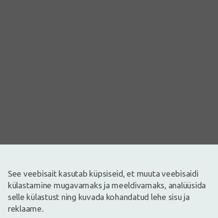
Pilt on illustreeriv
See veebisait kasutab küpsiseid, et muuta veebisaidi
21,99€
külastamine mugavamaks ja meeldivamaks, analüüsida
selle külastust ning kuvada kohandatud lehe sisu ja
Laos
Ainult 9
reklaame.
Koorija ei sisalda seepi. Päeva jooksul koguneb nahale mustus, higi,