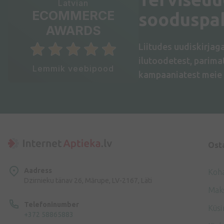
Latvian
ECOMMERCE
sooduspa
AWARDS
Liitudes uudiskirjag
ilutoodetest, parim
Lemmik veebipood
kampaaniatest meie 
Ost
Aadress
Koh
Dzirnieku tänav 26, Mārupe, LV-2167, Läti
Mak
Telefoninumber
Küsi
+372 58865883