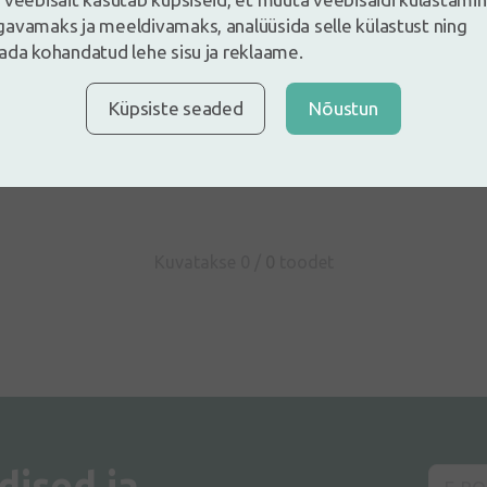
avamaks ja meeldivamaks, analüüsida selle külastust ning
ada kohandatud lehe sisu ja reklaame.
e ja jäta arvustus
Küpsiste seaded
Nõustun
ustus sisse logides
Kas Sul ei ole kontot?
Registreeri konto
Kuvatakse 0 /
0
toodet
dised ja