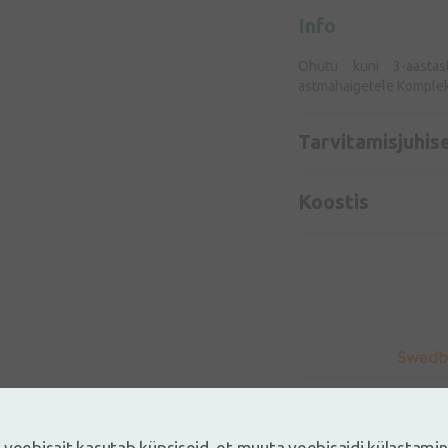
Info
Ohutu kuni 3-aastast
astmahaigetele Komplek
Tarvitamisjuhis
Koostis
 veebisait kasutab küpsiseid, et muuta veebisaidi külastami