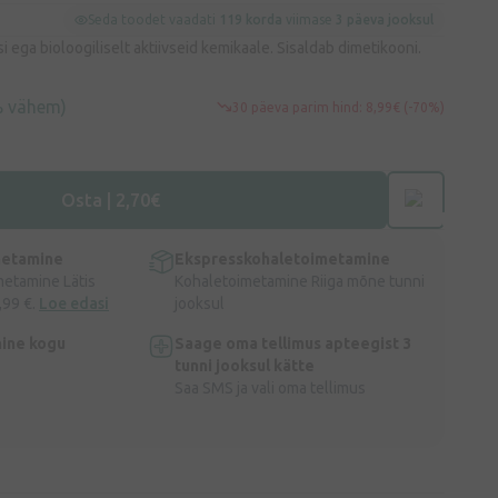
Seda toodet vaadati
119 korda
viimase
3 päeva jooksul
i ega bioloogiliselt aktiivseid kemikaale. Sisaldab dimetikooni.
% vähem)
30 päeva parim hind: 8,99€ (-70%)
Osta | 2,70€
metamine
Ekspresskohaletoimetamine
metamine Lätis
Kohaletoimetamine Riiga mõne tunni
,99 €.
Loe edasi
jooksul
ine kogu
Saage oma tellimus apteegist 3
tunni jooksul kätte
Saa SMS ja vali oma tellimus