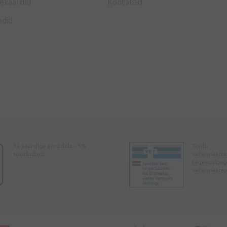
ekaardid
Kontaktid
ndid
3+ kaardiga peredele - 5%
Toidu
soodustust
veterinaarte
tegevusloag
veterinaara