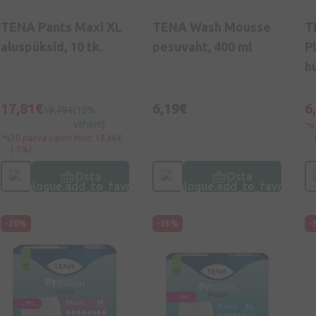
TENA Pants Maxi XL
TENA Wash Mousse
T
aluspüksid, 10 tk.
pesuvaht, 400 ml
P
h
t
17,81€
6,19€
6
19,79€
(10%
vähem)
30 päeva parim hind: 18,66€
(-5%)
Osta
Osta
-20%
-15%
-