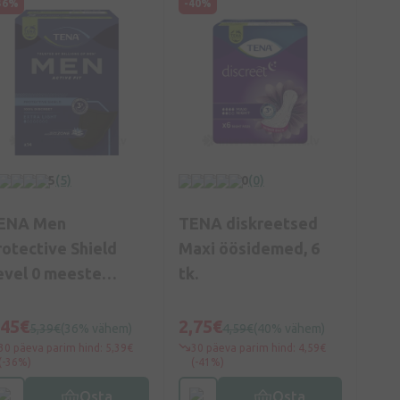
36%
-40%
5
(5)
0
(0)
ENA Men
TENA diskreetsed
rotective Shield
Maxi öösidemed, 6
evel 0 meeste
tk.
ügieenisidemed, 14
.
,45€
2,75€
5,39€
(36% vähem)
4,59€
(40% vähem)
30 päeva parim hind: 5,39€
30 päeva parim hind: 4,59€
(-36%)
(-41%)
Osta
Osta