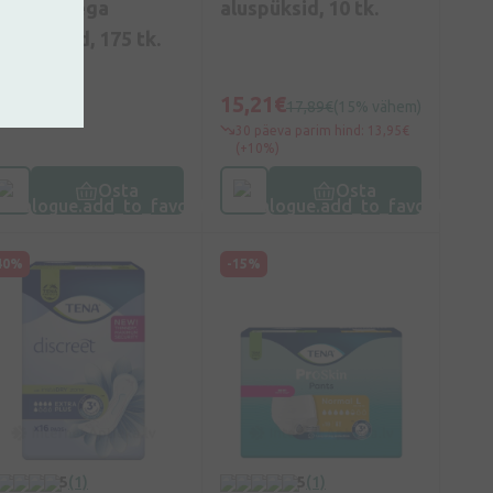
loves kilega
aluspüksid, 10 tk.
esukindad, 175 tk.
9,19€
15,21€
17,89€
(15% vähem)
30 päeva parim hind: 13,95€
(+10%)
Osta
Osta
40%
-15%
5
(1)
5
(1)