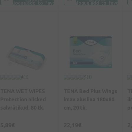
4
(1)
5
(1)
TENA WET WIPES
TENA Bed Plus Wings
T
Protection niisked
imav aluslina 180x80
i
salvrätikud, 80 tk.
cm, 20 tk.
p
5,89€
22,19€
2