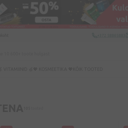
ukoht
+372 58865883
 VITAMIINID 🍏
💖 KOSMEETIKA 💖
KÕIK TOOTED
TENA
105
tooted