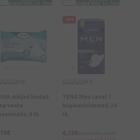
-40%
5
(4)
5
(1)
ENA märjad kindad
TENA Men Level 1
lma veeta
hügieenisidemed, 24
esemiseks, 8 tk.
tk.
,79€
6,23€
10,39€
(40% vähem)