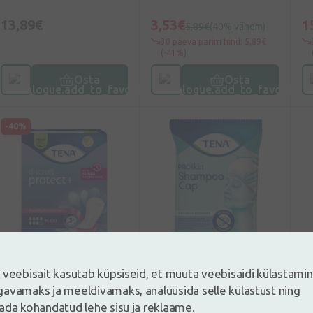
tk.
13,89€
3,53€
1
5,89€
(40% vähem)
30 päeva parim hind: 5,89€
(-41%)
Osta
Osta
-40%
0
(0)
5
(3)
 veebisait kasutab küpsiseid, et muuta veebisaidi külastami
avamaks ja meeldivamaks, analüüsida selle külastust ning
TENA Discreet Maxi
TENA Shampoo Cap
T
ada kohandatud lehe sisu ja reklaame.