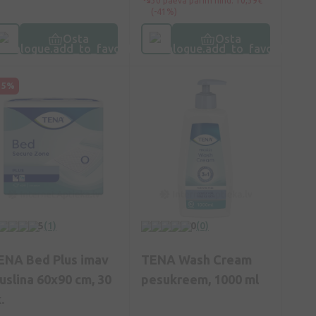
30 päeva parim hind: 10,39€
(-41%)
Osta
Osta
15%
5
(1)
0
(0)
ENA Bed Plus imav
TENA Wash Cream
luslina 60x90 cm, 30
pesukreem, 1000 ml
.