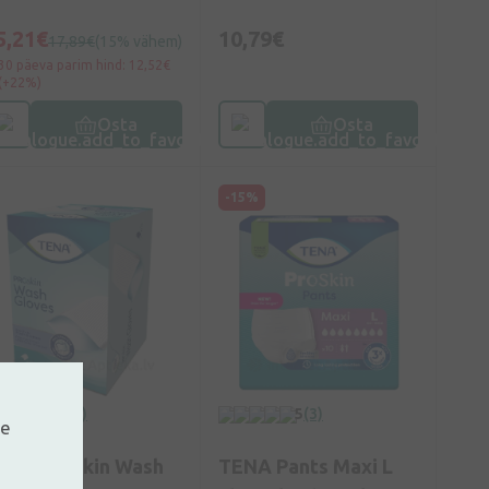
5,21€
10,79€
17,89€
(15% vähem)
30 päeva parim hind: 12,52€
(+22%)
Osta
Osta
-15%
5
(2)
5
(3)
ne
ENA ProSkin Wash
TENA Pants Maxi L