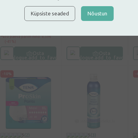
sidemed, 12 tk.
šampoonimüts pea
G
pesemiseks ilma
p
Küpsiste seaded
Nõustun
veeta, 1 tk.
5,15€
5,59€
1
8,59€
(40% vähem)
30 päeva parim hind: 8,59€
(-41%)
Osta
Osta
-10%
-
5
(2)
5
(3)