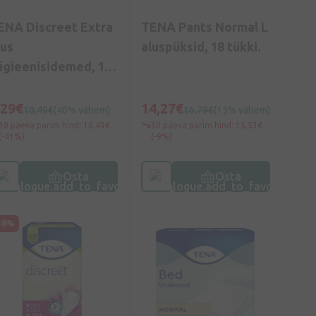
ENA Discreet Extra
TENA Pants Normal L
lus
aluspüksid, 18 tükki.
ügieenisidemed, 16
ükki
,29€
14,27€
10,49€
(40% vähem)
16,79€
(15% vähem)
30 päeva parim hind: 10,49€
30 päeva parim hind: 15,53€
(-41%)
(-9%)
Osta
Osta
38%