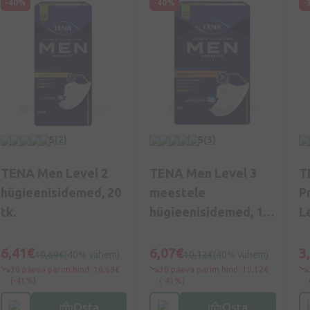
-40%
-40%
-
5
(2)
5
(3)
TENA Men Level 2
TENA Men Level 3
T
hügieenisidemed, 20
meestele
P
tk.
hügieenisidemed, 16
L
tk.
h
tk
6,41€
6,07€
3
10,69€
(40% vähem)
10,12€
(40% vähem)
30 päeva parim hind: 10,69€
30 päeva parim hind: 10,12€
(-41%)
(-41%)
Osta
Osta