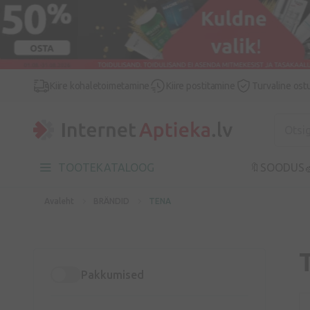
Kiire kohaletoimetamine
Kiire postitamine
Turvaline ost
TOOTEKATALOOG
🔖SOODUS

Avaleht
BRÄNDID
TENA
Pakkumised