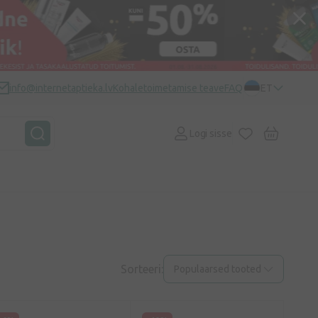
info@internetaptieka.lv
Kohaletoimetamise teave
FAQ
ET
Logi sisse
Sorteeri:
Populaarsed tooted