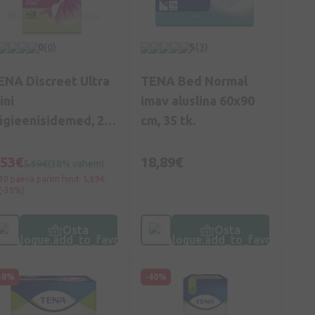
0
(0)
5
(3)
ENA Discreet Ultra
TENA Bed Normal
ini
imav aluslina 60x90
ügieenisidemed, 28
cm, 35 tk.
.
,53€
18,89€
5,69€
(38% vähem)
30 päeva parim hind: 5,69€
(-38%)
Osta
Osta
38%
-40%