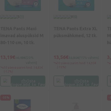
5
(1)
0
(0)
TENA Pants Maxi
TENA Pants Extra XL
T
imavad aluspüksid M
püksmähkmed, 12 tk.
M
80-110 cm, 10 tk.
h
tk
13,19€
13,56€
3
16,49€
(20%
15,95€
(15% vähem)
vähem)
30 päeva parim hind: 14,95€
(-10%)
30 päeva parim hind: 14,83€
(-12%)
Osta
Osta
-35%
-