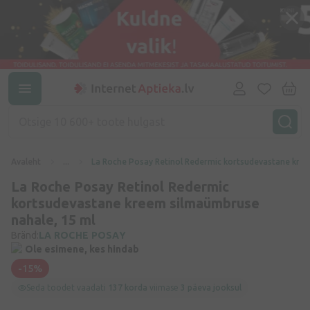
Avaleht
...
La Roche Posay Retinol Redermic kortsudevastane kre
La Roche Posay Retinol Redermic
kortsudevastane kreem silmaümbruse
nahale, 15 ml
Bränd:
LA ROCHE POSAY
Ole esimene, kes hindab
-15%
Seda toodet vaadati
137 korda
viimase
3 päeva jooksul