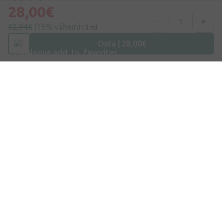
Aadress
28,00€
Dzirnieku tänav 26, Mārupe, LV-2167, Läti
32,94€
(15% vähem)
15 ml
Telefoninumber
Osta | 28,00€
+372 58865883
E-post
info@internetaptieka.lv
Tööaeg
Argipäeviti: 8.30–17.00
Osta E-Poest
Kohaletoimetamine