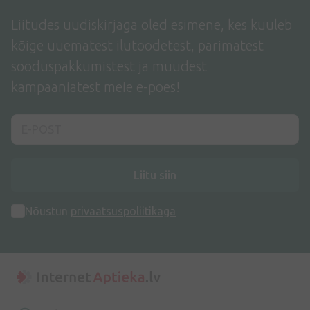
Liitudes uudiskirjaga oled esimene, kes kuuleb
kõige uuematest ilutoodetest, parimatest
sooduspakkumistest ja muudest
kampaaniatest meie e-poes!
Liitu siin
Nõustun
privaatsuspoliitikaga