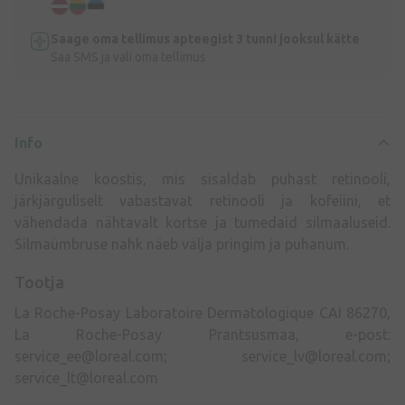
Saage oma tellimus apteegist 3 tunni jooksul kätte
Saa SMS ja vali oma tellimus
Info
Unikaalne koostis, mis sisaldab puhast retinooli,
järkjärguliselt vabastavat retinooli ja kofeiini, et
vähendada nähtavalt kortse ja tumedaid silmaaluseid.
Silmaümbruse nahk näeb välja pringim ja puhanum.
Tootja
La Roche-Posay Laboratoire Dermatologique CAI 86270,
La Roche-Posay Prantsusmaa, e-post:
service_ee@loreal.com
;
service_lv@loreal.com
;
service_lt@loreal.com