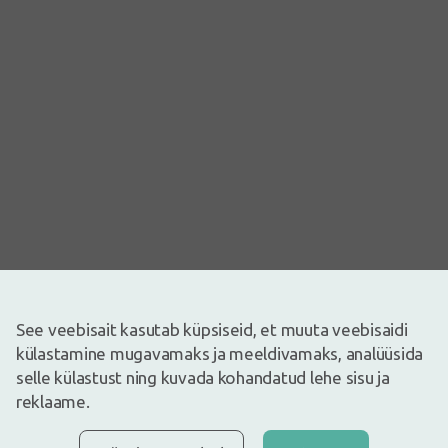
See veebisait kasutab küpsiseid, et muuta veebisaidi
külastamine mugavamaks ja meeldivamaks, analüüsida
Pilt on illustreeriv
selle külastust ning kuvada kohandatud lehe sisu ja
5,13€
7,89€
(35% vähem)
reklaame.
30 päeva parim hind: 7,89€ (-35%)
Laos
Ainult 20