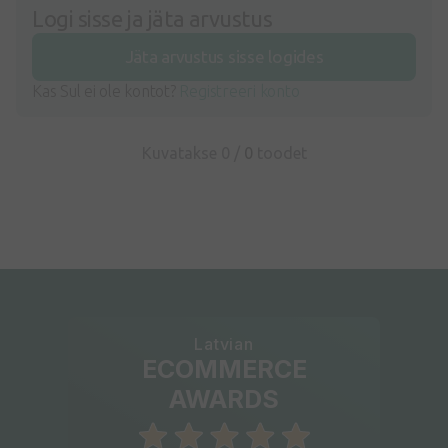
Logi sisse ja jäta arvustus
Jäta arvustus sisse logides
Kas Sul ei ole kontot?
Registreeri konto
Kuvatakse 0 /
0
toodet
Latvian
ECOMMERCE
AWARDS