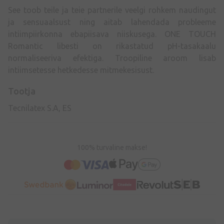
See toob teile ja teie partnerile veelgi rohkem naudingut
ja sensuaalsust ning aitab lahendada probleeme
intiimpiirkonna ebapiisava niiskusega. ONE TOUCH
Romantic libesti on rikastatud pH-tasakaalu
normaliseeriva efektiga. Troopiline aroom lisab
intiimsetesse hetkedesse mitmekesisust.
Tootja
Tecnilatex S.A, ES
100% turvaline makse!