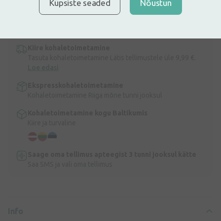
Küpsiste seaded
Nõustun
Libesti One Touch Romantic. Läbipaistev, meeldiva lõhnaga, ei ole
rasvane ja ei jäta plekke. Sellel on troopiline lõhn.
Info
Kiire kohaletoimetamine
Tasuta kohaletoimetamine Lätis tellimustele üle 9,99 €.
Loe edasi
Ekspresskohaletoimetamine
Kohaletoimetamine Riiga mõne tunni jooksul
Kohaletoimetamine kogu Baltikumis
Kiire ja turvaline
Saage oma tellimus apteegist 3 tunni jooksul kätte
Saa SMS ja vali oma tellimus
Info