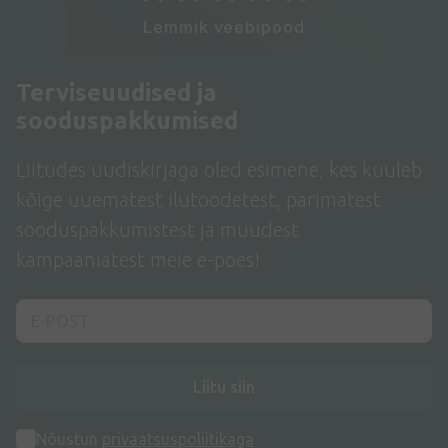
Lemmik veebipood
Terviseuudised ja
sooduspakkumised
Liitudes uudiskirjaga oled esimene, kes kuuleb
kõige uuematest ilutoodetest, parimatest
sooduspakkumistest ja muudest
kampaaniatest meie e-poes!
Liitu siin
Nõustun
privaatsuspoliitikaga