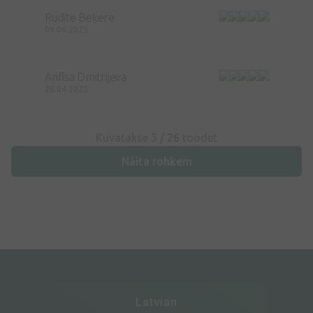
Rudīte Beķere
09.06.2025
Anfisa Dmitrijeva
28.04.2025
Kuvatakse 3 /
26
toodet
Näita rohkem
Latvian