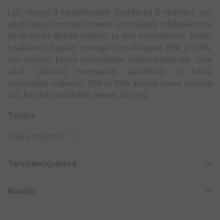
Lysi Omega-3 kalaõlikapslid sisaldavad D-vitamiini, mis
aitab kaasa immuunsüsteemi normaalsele talitlusele ning
aitab hoida lihaste talitlust ja luid normaalsena. Lisaks
sisaldavad kapslid oomega-3-rasvhappeid EPA ja DHA,
mis aitavad kaasa normaalsele südametalitlusele. DHA
aitab säilitada normaalset ajutalitlust ja hoida
normaalset nägemist. EPA ja DHA kasulik toime avaldub
siis, kui seda tarbitakse päevas 250 mg.
Tootja
Vaata registreid
Tarvitamisjuhised
Koostis