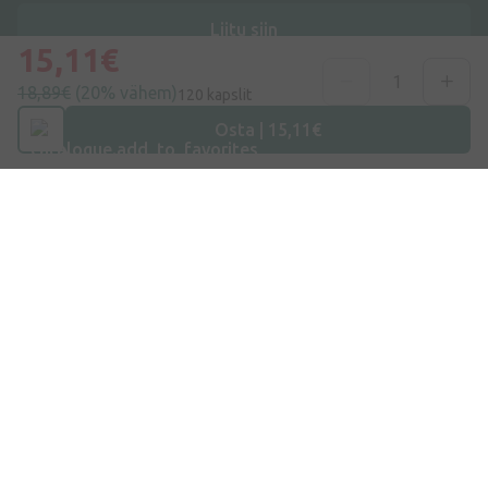
Liitu siin
15,11€
Nõustun
privaatsuspoliitikaga
18,89€
(20% vähem)
120 kapslit
Osta | 15,11€
Aadress
Dzirnieku tänav 26, Mārupe, LV-2167, Läti
Telefoninumber
+372 58865883
E-post
info@internetaptieka.lv
Tööaeg