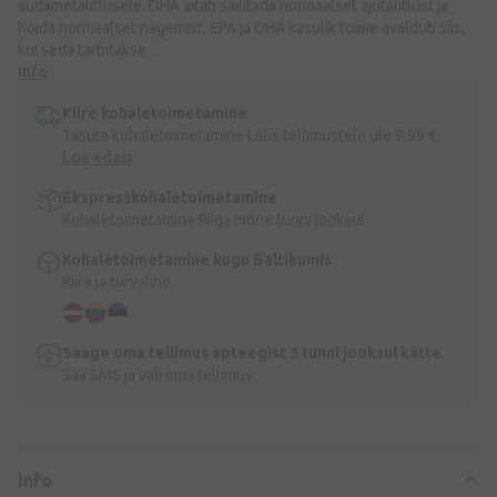
südametalitlusele. DHA aitab säilitada normaalset ajutalitlust ja
hoida normaalset nägemist. EPA ja DHA kasulik toime avaldub siis,
kui seda tarbitakse ...
Info
Kiire kohaletoimetamine
Tasuta kohaletoimetamine Lätis tellimustele üle 9,99 €.
Loe edasi
Ekspresskohaletoimetamine
Kohaletoimetamine Riiga mõne tunni jooksul
Kohaletoimetamine kogu Baltikumis
Kiire ja turvaline
Saage oma tellimus apteegist 3 tunni jooksul kätte
Saa SMS ja vali oma tellimus
Info