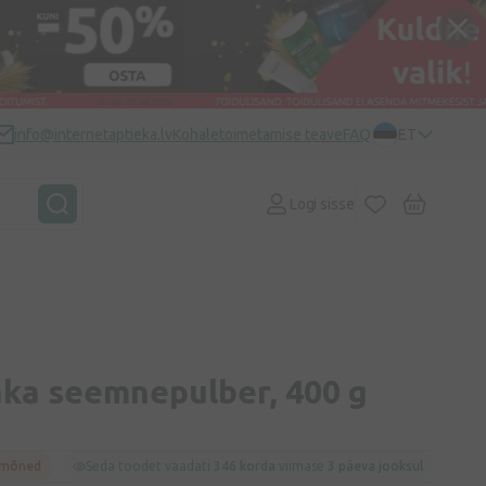
info@internetaptieka.lv
Kohaletoimetamise teave
FAQ
ET
Logi sisse
ka seemnepulber, 400 g
 mõned
Seda toodet vaadati
346 korda
viimase
3 päeva jooksul