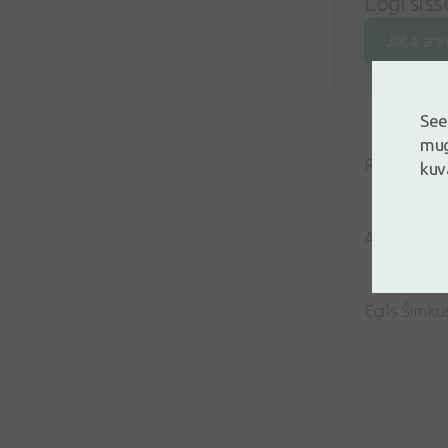
Logi siss
Jäta arv
See
mug
Ramona Grī
kuv
Agnese Bal
Egils Šimku