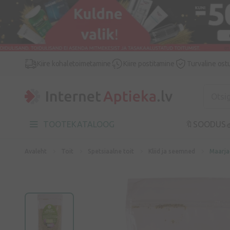
Kiire kohaletoimetamine
Kiire postitamine
Turvaline ost
TOOTEKATALOOG
🔖SOODUS

Avaleht
Toit
Spetsiaalne toit
Kliid ja seemned
Maarja