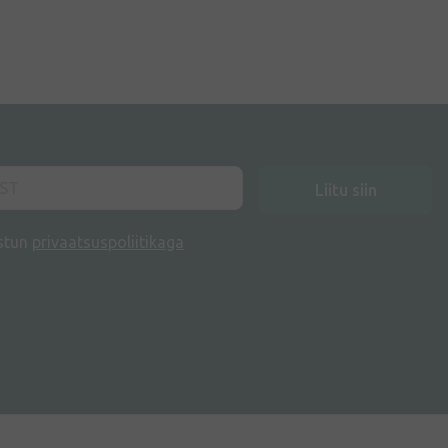
Liitu siin
stun
privaatsuspoliitikaga