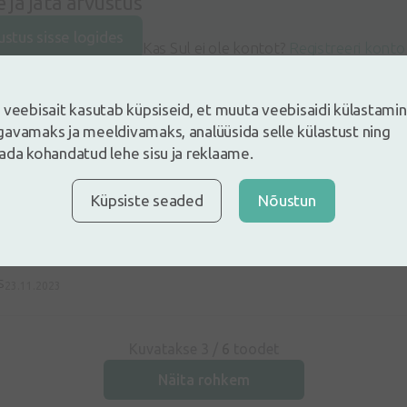
e ja jäta arvustus
ustus sisse logides
Kas Sul ei ole kontot?
Registreeri konto
 veebisait kasutab küpsiseid, et muuta veebisaidi külastami
avamaks ja meeldivamaks, analüüsida selle külastust ning
sle
ada kohandatud lehe sisu ja reklaame.
07.05.2024
Küpsiste seaded
Nõustun
cere
17.04.2024
s
23.11.2023
Kuvatakse 3 /
6
toodet
Näita rohkem