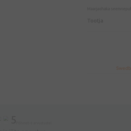
Maarjaohaka seemnepu
Tootja
5
Põhineb 6 arvustustel