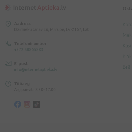
Ost
Aadress
Koh
Dzirnieku tänav 26, Mārupe, LV-2167, Läti
Mak
Telefoninumber
Küsi
+372 58865883
Kink
E-post
Brä
info@internetaptieka.lv
Tööaeg
Argipäeviti: 8.30–17.00