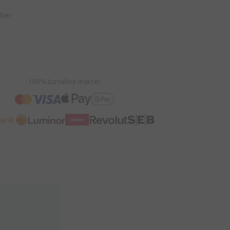
lber
100% turvaline makse!