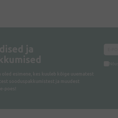
dised ja
kkumised
Nõu
a oled esimene, kes kuuleb kõige uuematest
atest sooduspakkumistest ja muudest
e-poes!