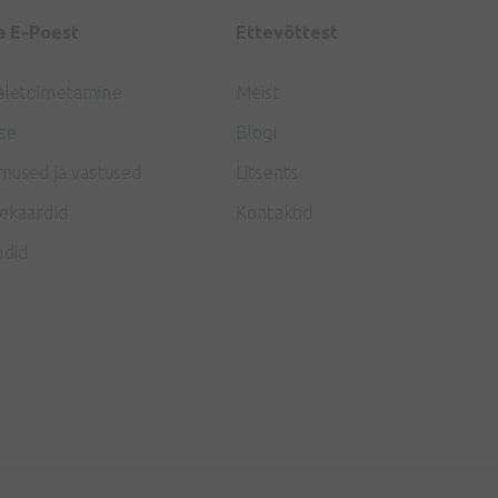
a E-Poest
Ettevõttest
aletoimetamine
Meist
se
Blogi
mused ja vastused
Litsents
ekaardid
Kontaktid
ndid