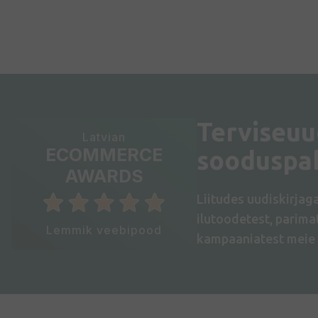
Terviseuu
Latvian
ECOMMERCE
sooduspa
AWARDS
Liitudes uudiskirjag
ilutoodetest, parim
Lemmik veebipood
kampaaniatest meie 