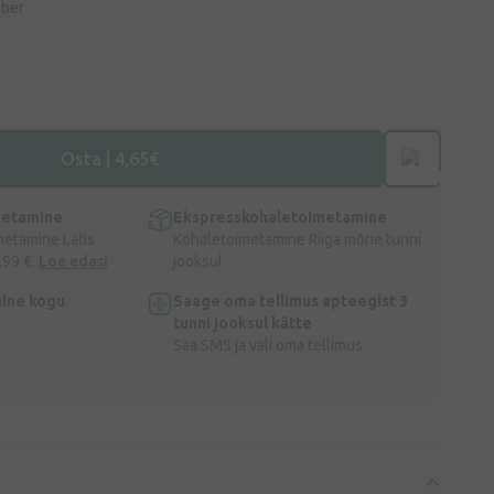
lber
Osta | 4,65€
metamine
Ekspresskohaletoimetamine
metamine Lätis
Kohaletoimetamine Riiga mõne tunni
,99 €.
Loe edasi
jooksul
ine kogu
Saage oma tellimus apteegist 3
tunni jooksul kätte
Saa SMS ja vali oma tellimus