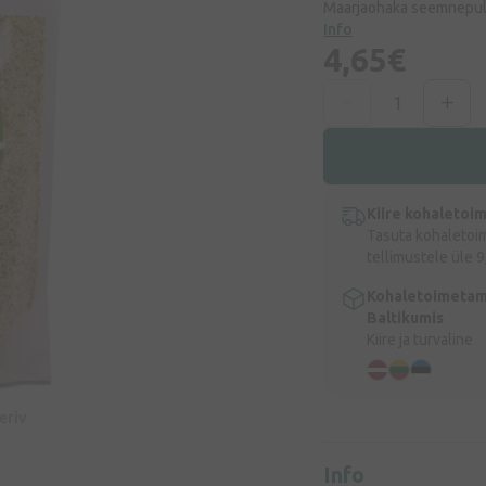
Maarjaohaka seemnepu
Info
4,65€
Kiire kohaletoi
Tasuta kohaletoi
tellimustele üle 9
Kohaletoimetam
Baltikumis
Kiire ja turvaline
eeriv
Info