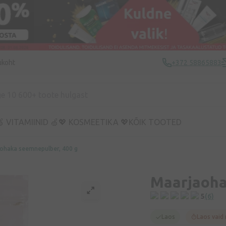
ukoht
+372 58865883
 VITAMIINID 🍏
💖 KOSMEETIKA 💖
KÕIK TOOTED
ohaka seemnepulber, 400 g
Maarjaoha
5
(6)
Laos
Laos vaid