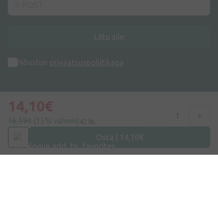
Liitu siin
Nõustun
privaatsuspoliitikaga
14,10€
16,59€
(15% vähem)
42 tk.
Aadress
Osta | 14,10€
Dzirnieku tänav 26, Mārupe, LV-2167, Läti
Telefoninumber
+372 58865883
E-post
info@internetaptieka.lv