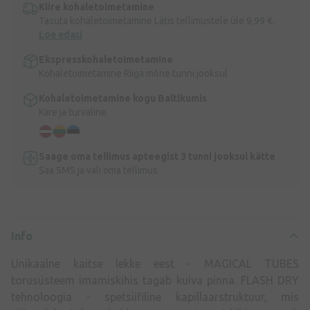
Kiire kohaletoimetamine
Tasuta kohaletoimetamine Lätis tellimustele üle 9,99 €.
Loe edasi
Ekspresskohaletoimetamine
Kohaletoimetamine Riiga mõne tunni jooksul
Kohaletoimetamine kogu Baltikumis
Kiire ja turvaline
Saage oma tellimus apteegist 3 tunni jooksul kätte
Saa SMS ja vali oma tellimus
Info
Unikaalne kaitse lekke eest - MAGICAL TUBES
torusüsteem imamiskihis tagab kuiva pinna. FLASH DRY
tehnoloogia - spetsiifiline kapillaarstruktuur, mis