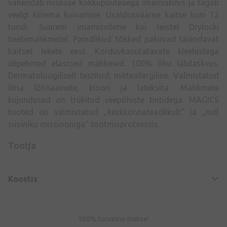
vähendab niiskuse kokkupuuteaega imamiskihis ja tagab
veelgi kiirema kuivamise. Usaldusväärne kaitse kuni 12
tundi. Suurem imamisvõime kui teistel Drylocki
beebimähkmetel. Paindlikud tõkked pakuvad täiendavat
kaitset lekete eest. Korduvkasutatavate kleebistega
ülipehmed elastsed mähkmed. 100% õhu läbilaskvus.
Dermatoloogiliselt testitud; mitteallergiline. Valmistatud
ilma lõhnaainete, kloori ja lateksita. Mähkmete
kujundused on trükitud veepõhiste tintidega. MAGICS
tooted on valmistatud „keskkonnateadlikult“ ja „null
süsiniku missiooniga“ tootmisprotsessis.
Tootja
Koostis
100% turvaline makse!