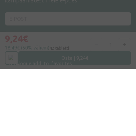
kampaaniatest meie e-poes!
9,24€
Liitu siin
18,49€
(50% vähem)
42 tabletti
Nõustun
privaatsuspoliitikaga
Osta | 9,24€
Aadress
Dzirnieku tänav 26, Mārupe, LV-2167, Läti
Telefoninumber
+372 58865883