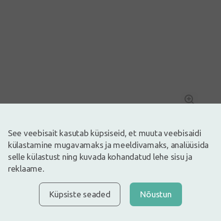
Pilt on illustreeriv
9,24€
18,49€
(50% vähem)
See veebisait kasutab küpsiseid, et muuta veebisaidi
30 päeva parim hind: 8,39€ (+11%)
külastamine mugavamaks ja meeldivamaks, analüüsida
Laos
Laos vaid mõned
selle külastust ning kuvada kohandatud lehe sisu ja
Mitte kasutada toidulisandit mitmekesise toitumise asendajana.
reklaame.
Tähtis on mitmekülgne ja tasakaalustatud toitumine ning tervislik
eluviis. Ärge ületage päevaseks tarbimiseks soovitatavat kogust!
Hoida lastele kättesaamatus kohas!
Küpsiste seaded
Nõustun
Magvit Plus toidulisand magneesiumi ja kaheksa B-rühma
vitamiiniga. Magneesium, biotiin ja niatsiin toetavad ainevahetust ja
närvisüsteemi normaalset talitlust. Vitamiin B1 aitab kaasa