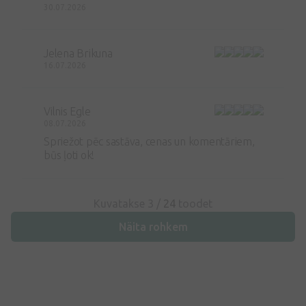
30.07.2026
Jelena Brikuna
16.07.2026
Vilnis Egle
08.07.2026
Spriežot pēc sastāva, cenas un komentāriem,
būs ļoti ok!
Kuvatakse 3 /
24
toodet
Näita rohkem