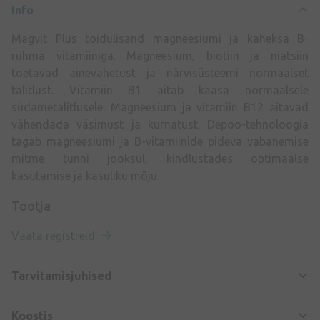
Info
Magvit Plus toidulisand magneesiumi ja kaheksa B-
rühma vitamiiniga. Magneesium, biotiin ja niatsiin
toetavad ainevahetust ja närvisüsteemi normaalset
talitlust. Vitamiin B1 aitab kaasa normaalsele
südametalitlusele. Magneesium ja vitamiin B12 aitavad
vähendada väsimust ja kurnatust. Depoo-tehnoloogia
tagab magneesiumi ja B-vitamiinide pideva vabanemise
mitme tunni jooksul, kindlustades optimaalse
kasutamise ja kasuliku mõju.
Tootja
Vaata registreid
Tarvitamisjuhised
Koostis