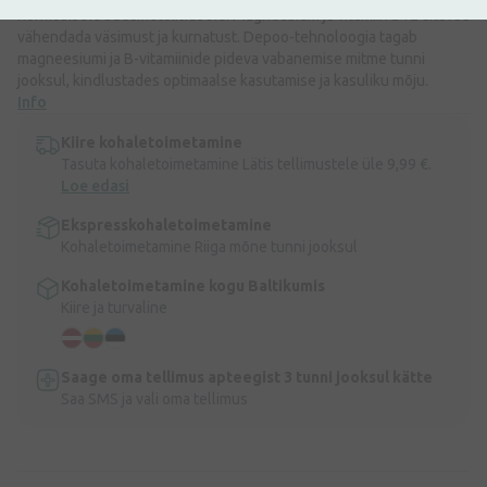
normaalsele südametalitlusele. Magneesium ja vitamiin B12 aitavad
vähendada väsimust ja kurnatust. Depoo-tehnoloogia tagab
magneesiumi ja B-vitamiinide pideva vabanemise mitme tunni
jooksul, kindlustades optimaalse kasutamise ja kasuliku mõju.
Info
Kiire kohaletoimetamine
Tasuta kohaletoimetamine Lätis tellimustele üle 9,99 €.
Loe edasi
Ekspresskohaletoimetamine
Kohaletoimetamine Riiga mõne tunni jooksul
Kohaletoimetamine kogu Baltikumis
Kiire ja turvaline
Saage oma tellimus apteegist 3 tunni jooksul kätte
Saa SMS ja vali oma tellimus