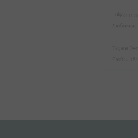
Julija
06.11.2
Любимые в
Tatjana Den
Pasūtu bērn