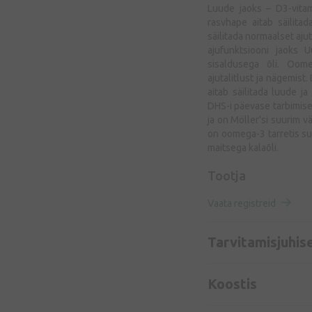
Luude jaoks – D3-vitam
rasvhape aitab säilita
säilitada normaalset aj
ajufunktsiooni jaoks
sisaldusega õli. Oome
ajutalitlust ja nägemist
aitab säilitada luude j
DHS-i päevase tarbimiseg
ja on Möller'si suurim v
on oomega-3 tarretis su
maitsega kalaõli.
Tootja
Vaata registreid
Tarvitamisjuhis
Koostis