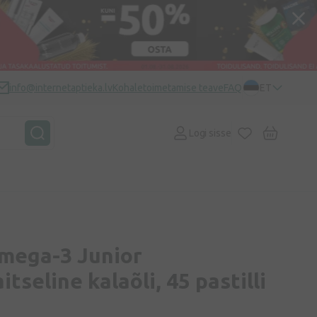
info@internetaptieka.lv
Kohaletoimetamise teave
FAQ
ET
Logi sisse
Omega-3 Junior
tseline kalaõli, 45 pastilli