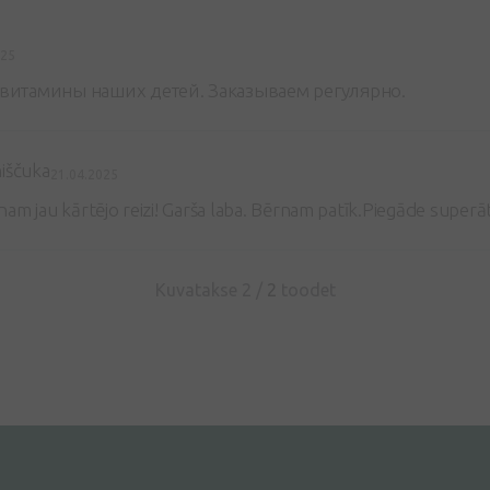
025
итамины наших детей. Заказываем регулярно.
iščuka
21.04.2025
am jau kārtējo reizi! Garša laba. Bērnam patīk.Piegāde superāt
Kuvatakse 2 /
2
toodet