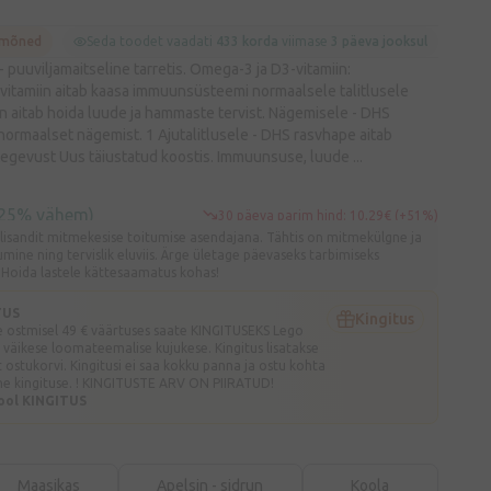
 mõned
Seda toodet vaadati
433 korda
viimase
3 päeva jooksul
- puuviljamaitseline tarretis. Omega-3 ja D3-vitamiin:
itamiin aitab kaasa immuunsüsteemi normaalsele talitlusele
n aitab hoida luude ja hammaste tervist. Nägemisele - DHS
 normaalset nägemist. 1 Ajutalitlusele - DHS rasvhape aitab
tegevust Uus täiustatud koostis. Immuunsuse, luude ...
(25% vähem)
30 päeva parim hind: 10,29€ (+51%)
lisandit mitmekesise toitumise asendajana. Tähtis on mitmekülgne ja
mine ning tervislik eluviis. Ärge ületage päevaseks tarbimiseks
 Hoida lastele kättesaamatus kohas!
TUS
Kingitus
 ostmisel 49 € väärtuses saate KINGITUSEKS Lego
 väikese loomateemalise kujukese. Kingitus lisatakse
ostukorvi. Kingitusi ei saa kokku panna ja ostu kohta
ühe kingituse. ! KINGITUSTE ARV ON PIIRATUD!
ool KINGITUS
Maasikas
Apelsin - sidrun
Koola