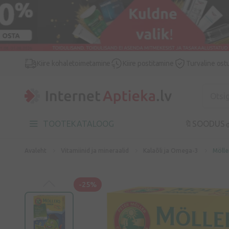
Kiire kohaletoimetamine
Kiire postitamine
Turvaline ost
TOOTEKATALOOG
🔖SOODUS

Avaleht
Vitamiinid ja mineraalid
Kalaõli ja Omega-3
Mölle
-25%