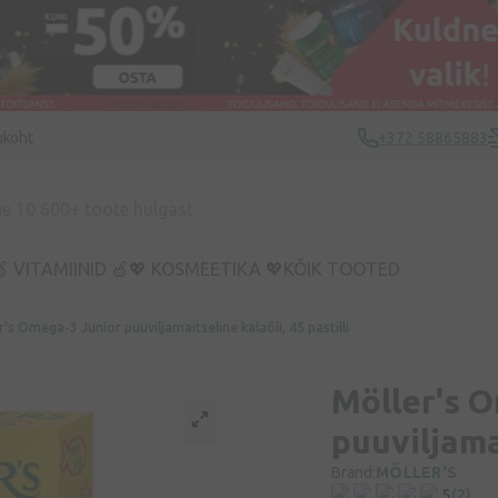
ukoht
+372 58865883
 VITAMIINID 🍏
💖 KOSMEETIKA 💖
KÕIK TOOTED
r's Omega-3 Junior puuviljamaitseline kalaõli, 45 pastilli
Möller's 
puuviljamai
Bränd:
MÖLLER'S
5
(2)