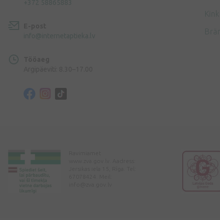
+372 58865883
Kink
E-post
Brä
info@internetaptieka.lv
Tööaeg
Argipäeviti: 8.30–17.00
Ravimiamet
www.zva.gov.lv. Aadress:
Jersikas iela 15, Rīga. Tel:
67078424. Meil:
info@zva.gov.lv