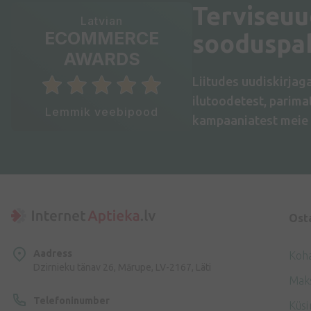
Terviseuu
Latvian
ECOMMERCE
sooduspa
AWARDS
Liitudes uudiskirjag
ilutoodetest, parim
Lemmik veebipood
kampaaniatest meie 
Ost
Aadress
Koh
Dzirnieku tänav 26, Mārupe, LV-2167, Läti
Mak
Telefoninumber
Küsi