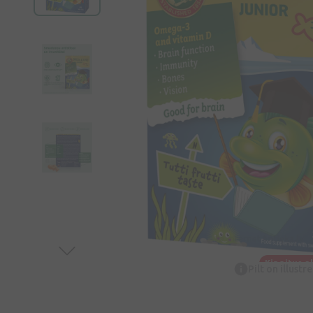
Kingitus a
Pilt on illustr