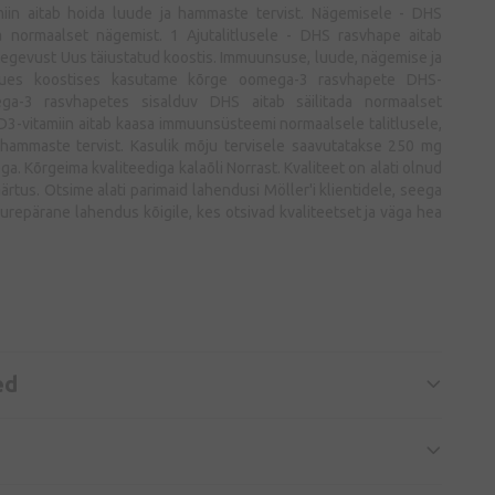
iin aitab hoida luude ja hammaste tervist. Nägemisele - DHS
da normaalset nägemist. 1 Ajutalitlusele - DHS rasvhape aitab
utegevust Uus täiustatud koostis. Immuunsuse, luude, nägemise ja
 Uues koostises kasutame kõrge oomega-3 rasvhapete DHS-
ga-3 rasvhapetes sisalduv DHS aitab säilitada normaalset
. D3-vitamiin aitab kaasa immuunsüsteemi normaalsele talitlusele,
a hammaste tervist. Kasulik mõju tervisele saavutatakse 250 mg
a. Kõrgeima kvaliteediga kalaõli Norrast. Kvaliteet on alati olnud
äärtus. Otsime alati parimaid lahendusi Möller'i klientidele, seega
urepärane lahendus kõigile, kes otsivad kvaliteetset ja väga hea
ed