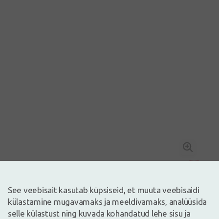
See veebisait kasutab küpsiseid, et muuta veebisaidi
Kingitus alates ostusummast 49€
Pilt on illustreeriv
külastamine mugavamaks ja meeldivamaks, analüüsida
1,92€
selle külastust ning kuvada kohandatud lehe sisu ja
3,49€
(45% vähem)