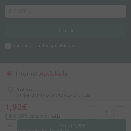
Liitu siin
Nõustun
privaatsuspoliitikaga
Aadress
Dzirnieku tänav 26, Mārupe, LV-2167, Läti
1,92€
Telefoninumber
+372 58865883
3,49€
(45% vähem)
20 pakki
Osta | 1,92€
E-post