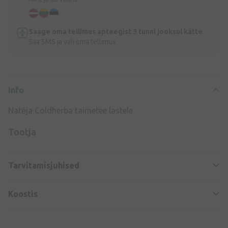
Saage oma tellimus apteegist 3 tunni jooksul kätte
Saa SMS ja vali oma tellimus
Info
Natēja Coldherba taimetee lastele
Tootja
Tarvitamisjuhised
Koostis