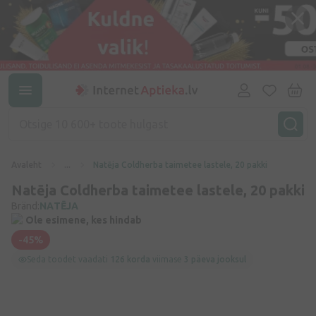
Avaleht
...
Natēja Coldherba taimetee lastele, 20 pakki
Natēja Coldherba taimetee lastele, 20 pakki
Bränd:
NATĒJA
Ole esimene, kes hindab
-45%
Seda toodet vaadati
126 korda
viimase
3 päeva jooksul