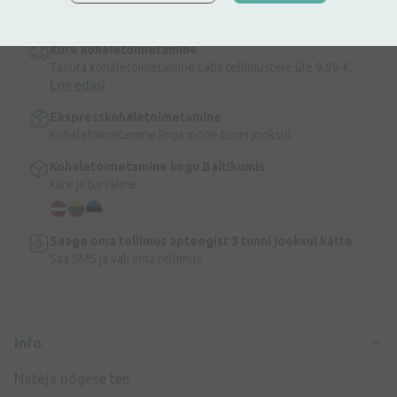
Info
Kiire kohaletoimetamine
Tasuta kohaletoimetamine Lätis tellimustele üle 9,99 €.
Loe edasi
Ekspresskohaletoimetamine
Kohaletoimetamine Riiga mõne tunni jooksul
Kohaletoimetamine kogu Baltikumis
Kiire ja turvaline
Saage oma tellimus apteegist 3 tunni jooksul kätte
Saa SMS ja vali oma tellimus
Info
Natēja nõgese tee