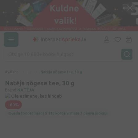
Avaleht
...
Natēja nõgese tee, 30 g
Natēja nõgese tee, 30 g
Bränd:
NATĒJA
Ole esimene, kes hindab
-60%
Seda toodet vaadati
115 korda
viimase
3 päeva jooksul