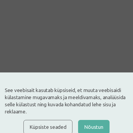
See veebisait kasutab küpsiseid, et muuta veebisaidi
külastamine mugavamaks ja meeldivamaks, analüüsida
Pilt on illustreeriv
selle külastust ning kuvada kohandatud lehe sisu ja
1,56€
reklaame.
3,89€
(60% vähem)
30 päeva parim hind: 1,36€ (+15%)
Laos
Ainult 12
Küpsiste seaded
Nõustun
Natēja nõgese tee