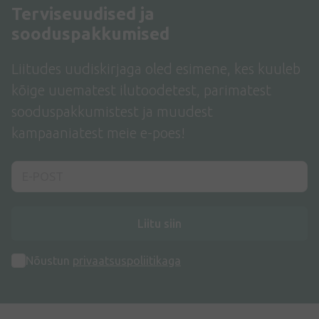
Terviseuudised ja
sooduspakkumised
Liitudes uudiskirjaga oled esimene, kes kuuleb
kõige uuematest ilutoodetest, parimatest
sooduspakkumistest ja muudest
kampaaniatest meie e-poes!
Liitu siin
Nõustun
privaatsuspoliitikaga