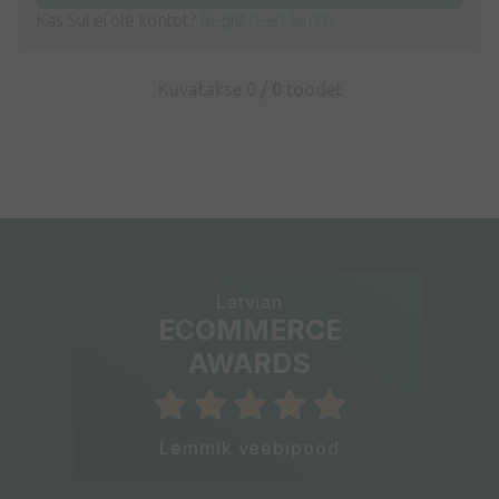
Kas Sul ei ole kontot?
Registreeri konto
Kuvatakse 0 /
0
toodet
Latvian
ECOMMERCE
AWARDS
Lemmik veebipood