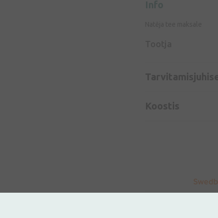
Info
Natēja tee maksale
Tootja
Tarvitamisjuhis
Koostis