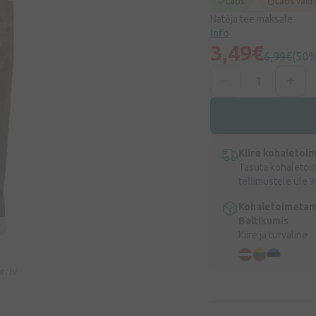
Laos
Laos vaid
Natēja tee maksale
Info
3,49€
6,99€
(50
Kiire kohaletoi
Tasuta kohaletoi
tellimustele üle 9
Kohaletoimetam
Baltikumis
Kiire ja turvaline
eeriv