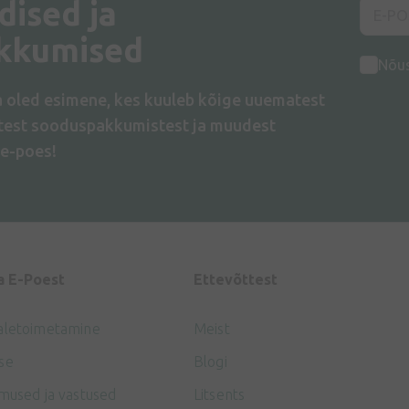
dised ja
kkumised
Nõu
a oled esimene, kes kuuleb kõige uuematest
atest sooduspakkumistest ja muudest
e-poes!
a E-Poest
Ettevõttest
aletoimetamine
Meist
se
Blogi
mused ja vastused
Litsents