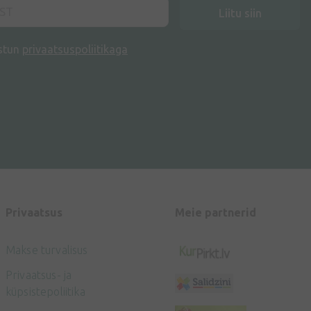
Liitu siin
stun
privaatsuspoliitikaga
Privaatsus
Meie partnerid
Makse turvalisus
Privaatsus- ja
küpsistepoliitika