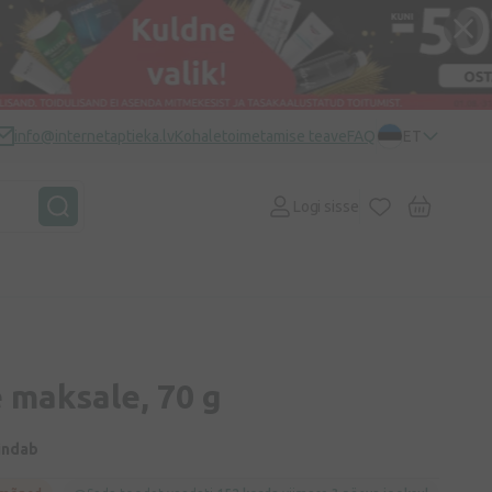
info@internetaptieka.lv
Kohaletoimetamise teave
FAQ
ET
Logi sisse
 maksale, 70 g
indab