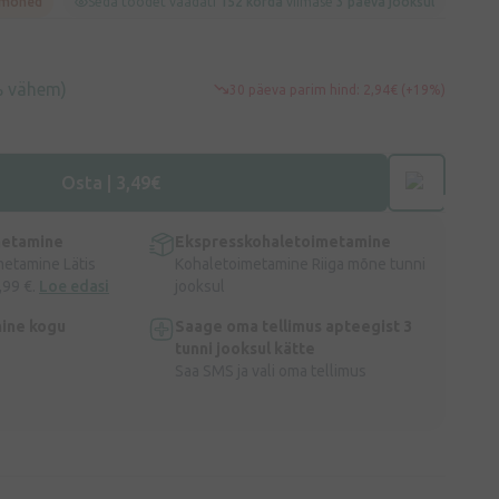
 mõned
Seda toodet vaadati
152 korda
viimase
3 päeva jooksul
% vähem)
30 päeva parim hind: 2,94€ (+19%)
Osta | 3,49€
metamine
Ekspresskohaletoimetamine
metamine Lätis
Kohaletoimetamine Riiga mõne tunni
,99 €.
Loe edasi
jooksul
ine kogu
Saage oma tellimus apteegist 3
tunni jooksul kätte
Saa SMS ja vali oma tellimus