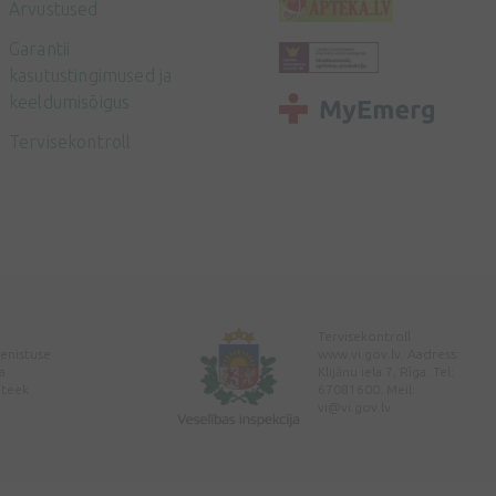
Arvustused
Garantii
kasutustingimused ja
keeldumisõigus
Tervisekontroll
Tervisekontroll
enistuse
www.vi.gov.lv. Aadress:
a
Klijānu iela 7, Rīga. Tel:
pteek
67081600. Meil:
vi@vi.gov.lv