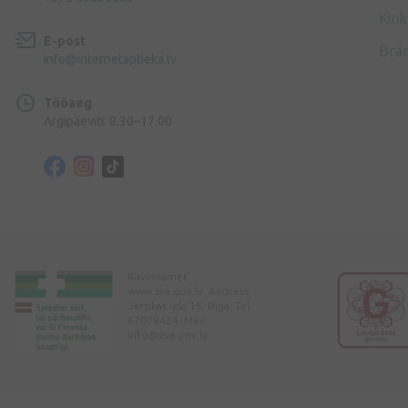
Kink
E-post
Brä
info@internetaptieka.lv
Tööaeg
Argipäeviti: 8.30–17.00
Ravimiamet
www.zva.gov.lv. Aadress:
Jersikas iela 15, Rīga. Tel:
67078424. Meil:
info@zva.gov.lv