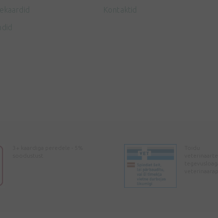
ekaardid
Kontaktid
ndid
3+ kaardiga peredele - 5%
Toidu
soodustust
veterinaarte
tegevusloag
veterinaara