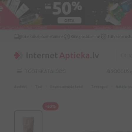
Kiire kohaletoimetamine
Kiire postitamine
Turvaline ost
TOOTEKATALOOG
🔖SOODUS

Avaleht
Toit
Ravimtaimede teed
Teesegud
Natēja te
-50%