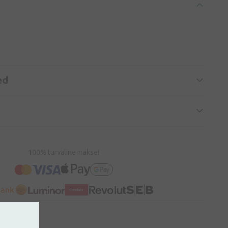
ed
100% turvaline makse!