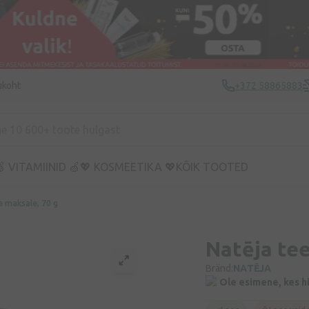
ukoht
+372 58865883
 VITAMIINID 🍏
💖 KOSMEETIKA 💖
KÕIK TOOTED
e maksale, 70 g
Natēja tee
Bränd:
NATĒJA
Ole esimene, kes h