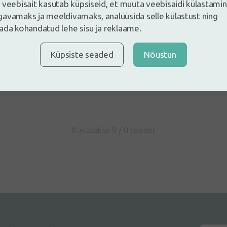
 veebisait kasutab küpsiseid, et muuta veebisaidi külastami
avamaks ja meeldivamaks, analüüsida selle külastust ning
ada kohandatud lehe sisu ja reklaame.
e ja jäta arvustus
Küpsiste seaded
Nõustun
ustus sisse logides
Kas Sul ei ole kontot?
Registreeri konto
Kuvatakse 0 /
0
toodet