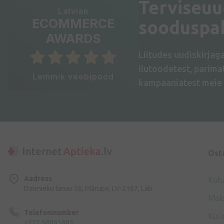
Terviseuu
Latvian
ECOMMERCE
sooduspa
AWARDS
Liitudes uudiskirjag
ilutoodetest, parim
Lemmik veebipood
kampaaniatest meie 
Ost
Aadress
Koh
Dzirnieku tänav 26, Mārupe, LV-2167, Läti
Mak
Telefoninumber
Küsi
+372 58865883