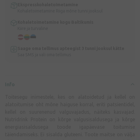
Ekspresskohaletoimetamine
Kohaletoimetamine Riiga mõne tunni jooksul
Kohaletoimetamine kogu Baltikumis
Kiire ja turvaline
Saage oma tellimus apteegist 3 tunni jooksul kätte
Saa SMS ja vali oma tellimus
Info
Toitesegu inimestele, kes on alatoidetud ja kellel on
alatoitumise oht mõne haiguse korral, eriti patsientidel,
kellel on suurenenud valguvajadus, näiteks kasvajad.
Nutridrink Protein on kõrge valgusisaldusega ja kõrge
energiasisaldusega toode igapäevase toitumise
täiendamiseks. Ei sisalda gluteeni. Toote maitse on välja