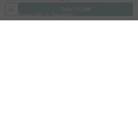
Osta | 11,99€
Aadress
Dzirnieku tänav 26, Mārupe, LV-2167, Läti
Telefoninumber
+372 58865883
E-post
info@internetaptieka.lv
Tööaeg
Argipäeviti: 8.30–17.00