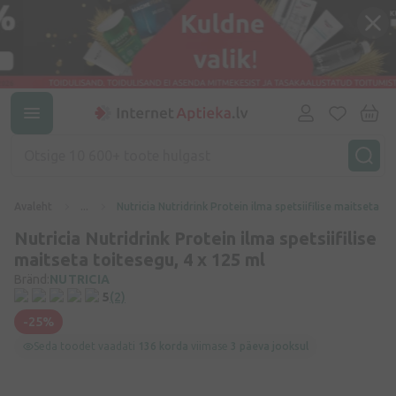
Avaleht
...
Nutricia Nutridrink Protein ilma spetsiifilise maitseta to
Nutricia Nutridrink Protein ilma spetsiifilise
maitseta toitesegu, 4 x 125 ml
Bränd:
NUTRICIA
5
(2)
-25%
Seda toodet vaadati
136 korda
viimase
3 päeva jooksul