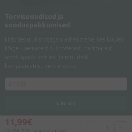
Terviseuudised ja
sooduspakkumised
Liitudes uudiskirjaga oled esimene, kes kuuleb
kõige uuematest ilutoodetest, parimatest
sooduspakkumistest ja muudest
kampaaniatest meie e-poes!
Liitu siin
Nõustun
privaatsuspoliitikaga
11,99€
15,99€
(25% vähem)
4 x 125 ml