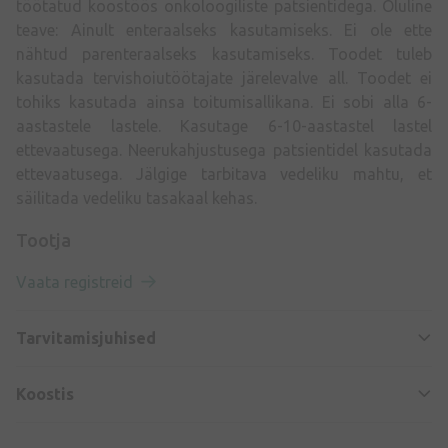
töötatud koostöös onkoloogiliste patsientidega. Oluline
teave: Ainult enteraalseks kasutamiseks. Ei ole ette
nähtud parenteraalseks kasutamiseks. Toodet tuleb
kasutada tervishoiutöötajate järelevalve all. Toodet ei
tohiks kasutada ainsa toitumisallikana. Ei sobi alla 6-
aastastele lastele. Kasutage 6-10-aastastel lastel
ettevaatusega. Neerukahjustusega patsientidel kasutada
ettevaatusega. Jälgige tarbitava vedeliku mahtu, et
säilitada vedeliku tasakaal kehas.
Tootja
Vaata registreid
Tarvitamisjuhised
Koostis