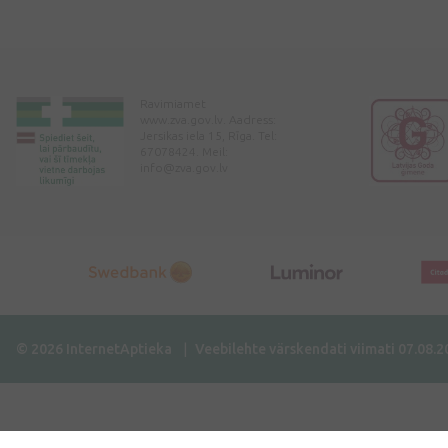
Ravimiamet
www.zva.gov.lv. Aadress:
Jersikas iela 15, Rīga. Tel:
67078424. Meil:
info@zva.gov.lv
© 2026 InternetAptieka
Veebilehte värskendati viimati 07.08.