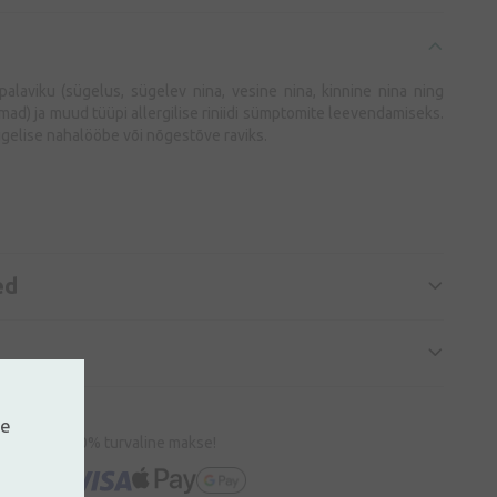
alaviku (sügelus, sügelev nina, vesine nina, kinnine nina ning
mad) ja muud tüüpi allergilise riniidi sümptomite leevendamiseks.
ügelise nahalööbe või nõgestõve raviks.
ed
ne
100% turvaline makse!