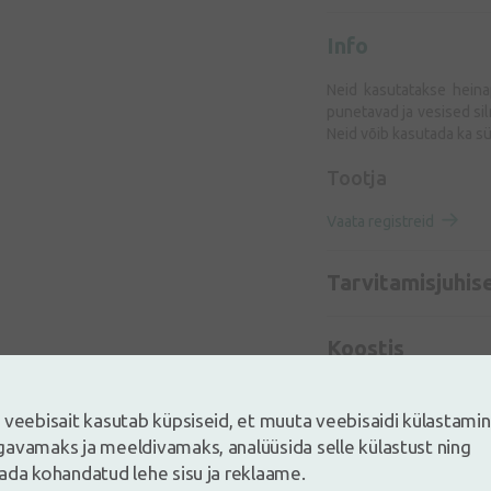
Info
Neid kasutatakse heinap
punetavad ja vesised sil
Neid võib kasutada ka s
Tootja
Vaata registreid
Tarvitamisjuhis
Koostis
 veebisait kasutab küpsiseid, et muuta veebisaidi külastami
avamaks ja meeldivamaks, analüüsida selle külastust ning
ada kohandatud lehe sisu ja reklaame.