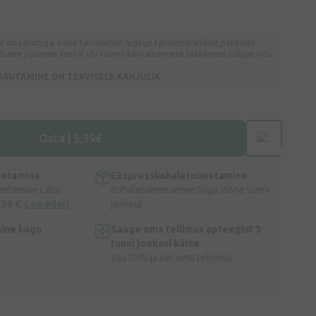
 on ravimiga. Enne tarvitamist lugege tähelepanelikult pakendis
ebuste püsimise korral või ravimi kõrvaltoimete tekkimisel pidage nõu
ASUTAMINE ON TERVISELE KAHJULIK
Osta | 5,39€
metamine
Ekspresskohaletoimetamine
metamine Lätis
Kohaletoimetamine Riiga mõne tunni
,99 €.
Loe edasi
jooksul
ine kogu
Saage oma tellimus apteegist 3
tunni jooksul kätte
Saa SMS ja vali oma tellimus