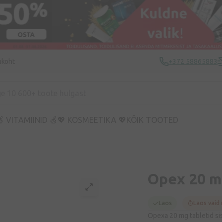
ukoht
+372 58865883
 VITAMIINID 🍏
💖 KOSMEETIKA 💖
KÕIK TOOTED
Opex 20 mg
Laos
Laos vaid
Opexa 20 mg tabletid sis