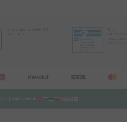
3+ kaardiga peredele - 5%
Toidu
soodustust
veterinaarte
tegevusloag
veterinaara
2026
Meie keeled: