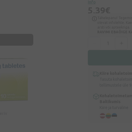
Info
5,39€
Tähelepanu! Tegemist
olevat infolehte. Ka
arsti või apteekriga.
RAVIMI EBAÕIGE K
Kiire kohaletoi
Tasuta kohaletoi
tellimustele üle 9
Kohaletoimetam
Baltikumis
Kiire ja turvaline
eeriv