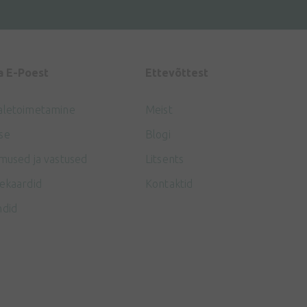
a E-Poest
Ettevõttest
aletoimetamine
Meist
se
Blogi
mused ja vastused
Litsents
ekaardid
Kontaktid
ndid