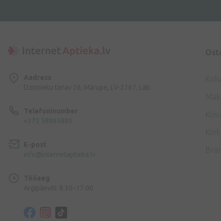
Ost
Aadress
Koh
Dzirnieku tänav 26, Mārupe, LV-2167, Läti
Mak
Telefoninumber
Küsi
+372 58865883
Kink
E-post
Brä
info@internetaptieka.lv
Tööaeg
Argipäeviti: 8.30–17.00