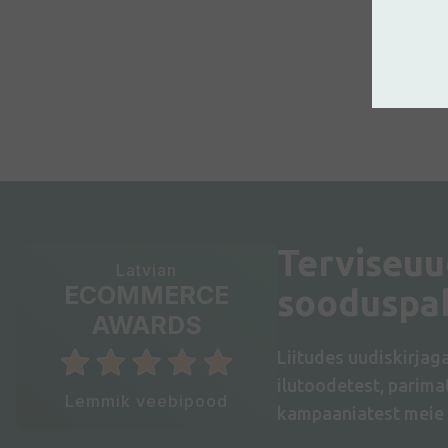
Terviseuu
Latvian
ECOMMERCE
sooduspa
AWARDS
Liitudes uudiskirjag
ilutoodetest, parim
Lemmik veebipood
kampaaniatest meie 