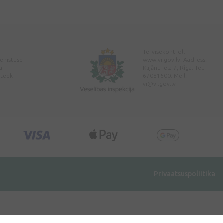
Tervisekontroll
enistuse
www.vi.gov.lv. Aadress:
a
Klijānu iela 7, Rīga. Tel:
pteek
67081600. Meil:
vi@vi.gov.lv
Privaatsuspoliitika