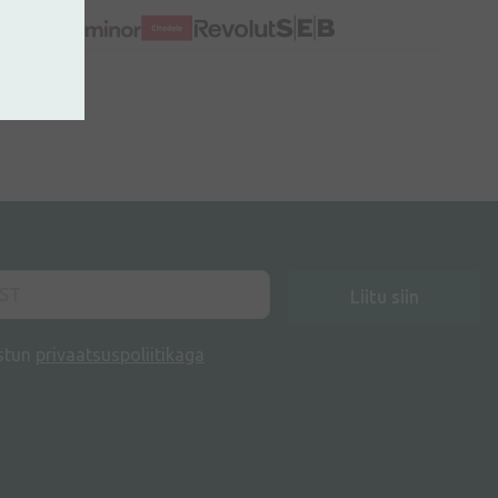
Liitu siin
stun
privaatsuspoliitikaga