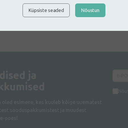
Küpsiste seaded
Nõustun
dised ja
kkumised
Nõu
a oled esimene, kes kuuleb kõige uuematest
atest sooduspakkumistest ja muudest
e-poes!