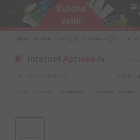
Kiire kohaletoimetamine
Kiire postitamine
Turvaline ost
TOOTEKATALOOG
🔖SOODUS

Avaleht
Ravimid
Allergia vastu
Opex 20 mg, 10 tabletti