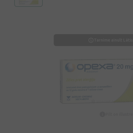
Tarnime ainult Lätis
Pilt on illustr