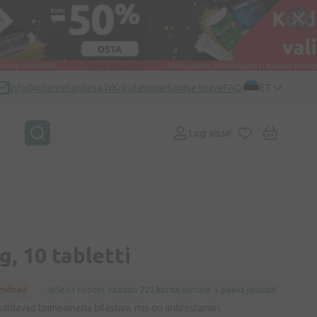
info@internetaptieka.lv
Kohaletoimetamise teave
FAQ
ET
Logi sisse
, 10 tabletti
 mõned
Seda toodet vaadati
220 korda
viimase
3 päeva jooksul
aldavad toimeainena bilastiini, mis on antihistamiin.