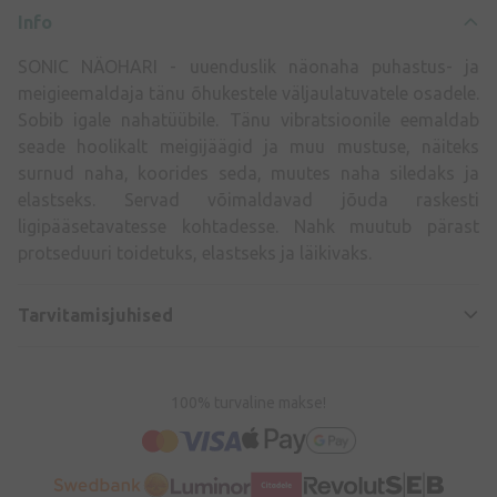
Info
SONIC NÄOHARI - uuenduslik näonaha puhastus- ja
meigieemaldaja tänu õhukestele väljaulatuvatele osadele.
Sobib igale nahatüübile. Tänu vibratsioonile eemaldab
seade hoolikalt meigijäägid ja muu mustuse, näiteks
surnud naha, koorides seda, muutes naha siledaks ja
elastseks. Servad võimaldavad jõuda raskesti
ligipääsetavatesse kohtadesse. Nahk muutub pärast
protseduuri toidetuks, elastseks ja läikivaks.
Tarvitamisjuhised
100% turvaline makse!