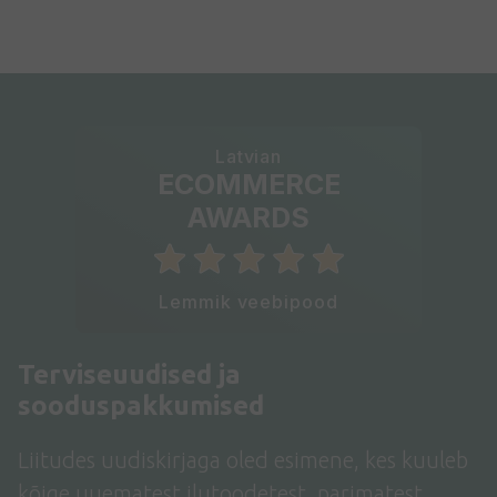
Latvian
ECOMMERCE
AWARDS
Lemmik veebipood
Terviseuudised ja
sooduspakkumised
Liitudes uudiskirjaga oled esimene, kes kuuleb
kõige uuematest ilutoodetest, parimatest