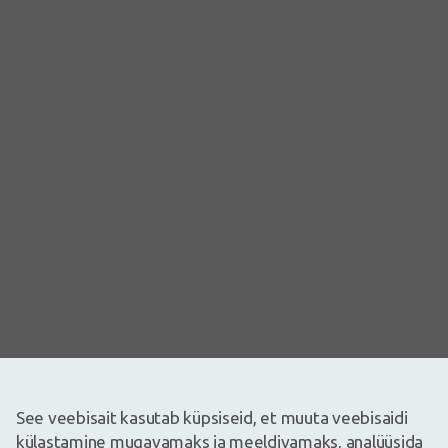
Pilt on illustreeriv
See veebisait kasutab küpsiseid, et muuta veebisaidi
54,95€
külastamine mugavamaks ja meeldivamaks, analüüsida