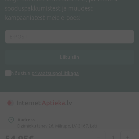
sooduspakkumistest ja muudest
kampaaniatest meie e-poes!
Liitu siin
Nõustun
privaatsuspoliitikaga
Aadress
Dzirnieku tänav 26, Mārupe, LV-2167, Läti
54,95€