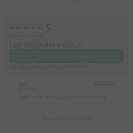
5
Põhineb 1 arvustustel
Logi sisse ja jäta arvustus
Jäta arvustus sisse logides
Kas Sul ei ole kontot?
Registreeri konto
Ilga
22.04.2024
Super ierīce, emsu apmierināta ar pirkumu
Kuvatakse 1 /
1
toodet