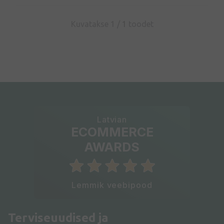
Kuvatakse 1 /
1
toodet
Latvian
ECOMMERCE
AWARDS
Lemmik veebipood
Terviseuudised ja