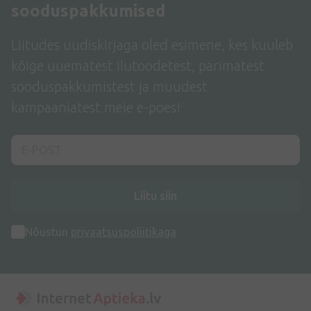
sooduspakkumised
Liitudes uudiskirjaga oled esimene, kes kuuleb
kõige uuematest ilutoodetest, parimatest
sooduspakkumistest ja muudest
kampaaniatest meie e-poes!
Liitu siin
Nõustun
privaatsuspoliitikaga