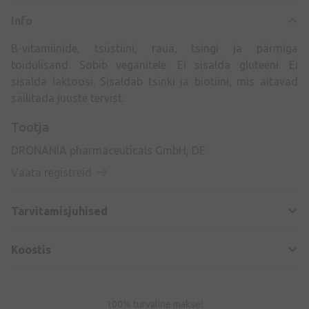
Info
B-vitamiinide, tsüstiini, raua, tsingi ja pärmiga
toidulisand. Sobib veganitele. Ei sisalda gluteeni. Ei
sisalda laktoosi. Sisaldab tsinki ja biotiini, mis aitavad
säilitada juuste tervist.
Tootja
DRONANIA pharmaceuticals GmbH, DE
Vaata registreid
Tarvitamisjuhised
Koostis
100% turvaline makse!