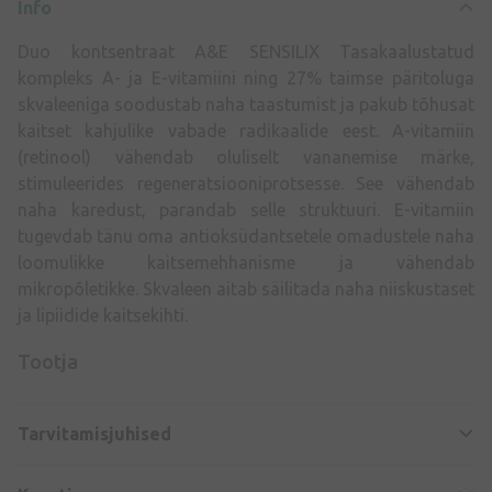
Info
Duo kontsentraat A&E SENSILIX Tasakaalustatud
kompleks A- ja E-vitamiini ning 27% taimse päritoluga
skvaleeniga soodustab naha taastumist ja pakub tõhusat
kaitset kahjulike vabade radikaalide eest. A-vitamiin
(retinool) vähendab oluliselt vananemise märke,
stimuleerides regeneratsiooniprotsesse. See vähendab
naha karedust, parandab selle struktuuri. E-vitamiin
tugevdab tänu oma antioksüdantsetele omadustele naha
loomulikke kaitsemehhanisme ja vähendab
mikropõletikke. Skvaleen aitab säilitada naha niiskustaset
ja lipiidide kaitsekihti.
Tootja
Tarvitamisjuhised