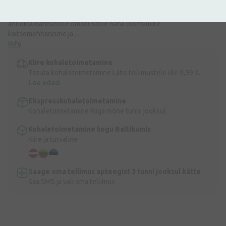
stimuleerides regeneratsiooniprotsesse. See vähendab naha
karedust, parandab selle struktuuri. E-vitamiin tugevdab tänu oma
antioksüdantsetele omadustele naha loomulikke
kaitsemehhanisme ja ...
Info
Kiire kohaletoimetamine
Tasuta kohaletoimetamine Lätis tellimustele üle 9,99 €.
Loe edasi
Ekspresskohaletoimetamine
Kohaletoimetamine Riiga mõne tunni jooksul
Kohaletoimetamine kogu Baltikumis
Kiire ja turvaline
Saage oma tellimus apteegist 3 tunni jooksul kätte
Saa SMS ja vali oma tellimus