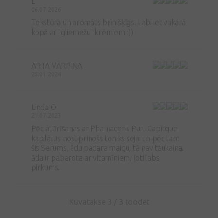
L
06.07.2026
Tekstūra un aromāts brīnišķīgs. Labi iet vakarā
kopā ar "gliemežu" krēmiem :))
ARTA VĀRPIŅA
25.01.2024
Linda O
21.07.2023
Pēc attīrīšanas ar Phamaceris Puri-Capilique
kapilārus nostiprinošs toniks sejai un pēc tam
šis Serums, ādu padara maigu, tā nav taukaina.
āda ir pabarota ar vitamīniem. ļoti labs
pirkums.
Kuvatakse 3 /
3
toodet