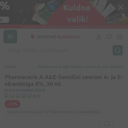
Avaleht
...
Pharmaceris A A&E-Sensilixi seerum A- ja E-vitamiiniga
Pharmaceris A A&E-Sensilixi seerum A- ja E-
vitamiiniga 8%, 30 ml
Bränd:
PHARMACERIS
5
(3)
-35%
Seda toodet vaadati
171 korda
viimase
3 päeva jooksul
1
/ 3