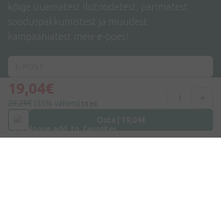
kõige uuematest ilutoodetest, parimatest
sooduspakkumistest ja muudest
kampaaniatest meie e-poes!
19,04€
Liitu siin
29,29€
(35% vähem)
30 ml
Osta | 19,04€
Nõustun
privaatsuspoliitikaga
Aadress
Dzirnieku tänav 26, Mārupe, LV-2167, Läti