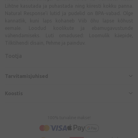
Lihtne kasutada ja puhastada ning kiiresti kokku panna.
Natural Response'i lutid ja pudelid on BPA-vabad. Olge
kannatlik, kuni laps kohaneb Viib õhu lapse kõhust
eemale. Loodud koolikute ja ebamugavustunde
vähendamiseks. Luti omadused: Loomulik käepide,
Tilktihendi disain, Pehme ja painduv.
Tootja
Tarvitamisjuhised
Koostis
100% turvaline makse!