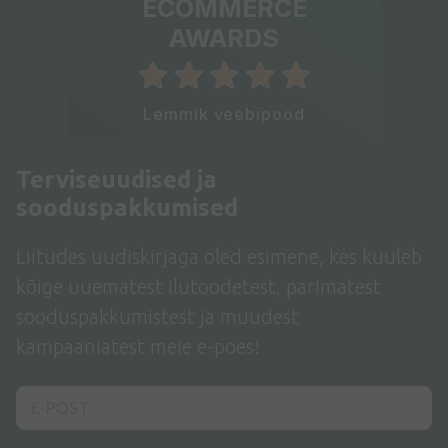
ECOMMERCE
AWARDS
Lemmik veebipood
Terviseuudised ja
sooduspakkumised
Liitudes uudiskirjaga oled esimene, kes kuuleb
kõige uuematest ilutoodetest, parimatest
sooduspakkumistest ja muudest
kampaaniatest meie e-poes!