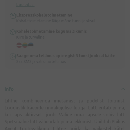
Loe edasi
Ekspresskohaletoimetamine
Kohaletoimetamine Riiga mõne tunni jooksul
Kohaletoimetamine kogu Baltikumis
Kiire ja turvaline
Saage oma tellimus apteegist 3 tunni jooksul kätte
Saa SMS ja vali oma tellimus
Info
Lihtne kombineerida imetamist ja pudelist toitmist.
Looduslik käepide rinnakujulise lutiga. Lutt eritab piima,
kui laps aktiivselt joob. Valige oma lapsele sobiv lutt.
Spetsiaalne lutt vähendab piima lekkimist. Ühildub Philips
Avent tootevalikuga. Lihtne hoida ka väikestel kätel.