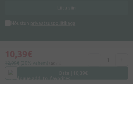
Liitu siin
Nõustun
privaatsuspoliitikaga
10,39€
12,99€
(20% vähem)
260 ml
Aadress
Osta | 10,39€
Dzirnieku tänav 26, Mārupe, LV-2167, Läti
Telefoninumber
+372 58865883
E-post
info@internetaptieka.lv
Tööaeg