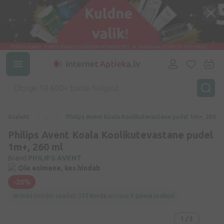
Avaleht
...
Philips Avent Koala Koolikutevastane pudel 1m+, 260 m
Philips Avent Koala Koolikutevastane pudel
1m+, 260 ml
Bränd:
PHILIPS AVENT
Ole esimene, kes hindab
-20%
Seda toodet vaadati
122 korda
viimase
3 päeva jooksul
1
/ 3