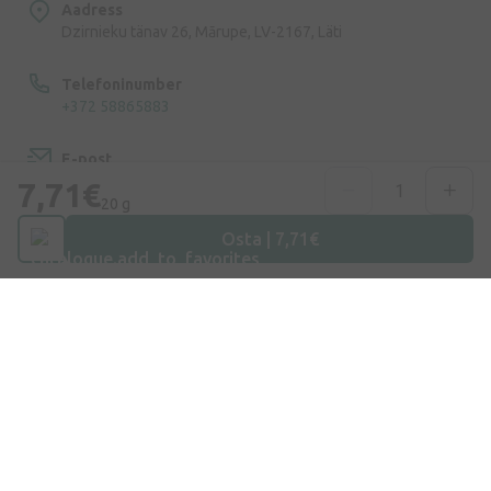
Aadress
Dzirnieku tänav 26, Mārupe, LV-2167, Läti
Telefoninumber
+372 58865883
E-post
info@internetaptieka.lv
7,71€
20 g
Tööaeg
Osta | 7,71€
Argipäeviti: 8.30–17.00
Osta E-Poest
Kohaletoimetamine