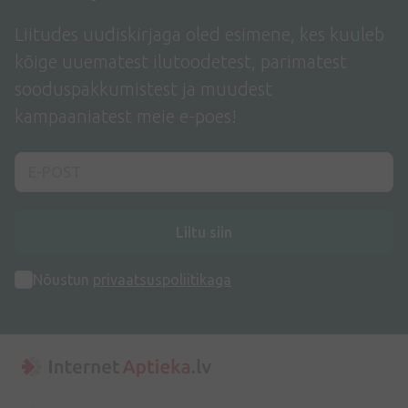
Liitudes uudiskirjaga oled esimene, kes kuuleb
kõige uuematest ilutoodetest, parimatest
sooduspakkumistest ja muudest
kampaaniatest meie e-poes!
Liitu siin
Nõustun
privaatsuspoliitikaga