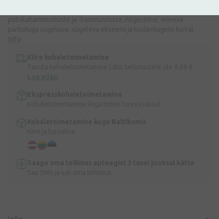
Psilo-Balsam on allergiliste reaktsioonide ravim. Psilo-Balsamit
kasutatakse päikesepõletuse ja esimese astme põletuste,
putukahammustuste ja -hammustuste, nõgestõve, erineva
päritoluga sügeluse, sügeleva ekseemi ja tuulerõugete korral.
Info
Kiire kohaletoimetamine
Tasuta kohaletoimetamine Lätis tellimustele üle 9,99 €.
Loe edasi
Ekspresskohaletoimetamine
Kohaletoimetamine Riiga mõne tunni jooksul
Kohaletoimetamine kogu Baltikumis
Kiire ja turvaline
Saage oma tellimus apteegist 3 tunni jooksul kätte
Saa SMS ja vali oma tellimus