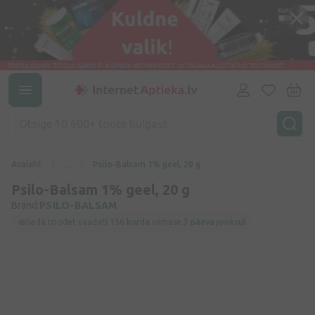
Avaleht
...
Psilo-Balsam 1% geel, 20 g
Psilo-Balsam 1% geel, 20 g
Bränd:
PSILO-BALSAM
Seda toodet vaadati
156 korda
viimase
3 päeva jooksul