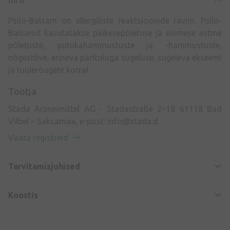
Info
Psilo-Balsam on allergiliste reaktsioonide ravim. Psilo-
Balsamit kasutatakse päikesepõletuse ja esimese astme
põletuste, putukahammustuste ja -hammustuste,
nõgestõve, erineva päritoluga sügeluse, sügeleva ekseemi
ja tuulerõugete korral.
Tootja
Stada Arzneimittel AG - Stadastraße 2–18 61118 Bad
Vilbel – Saksamaa, e-post:
info@stada.d
Vaata registreid
Tarvitamisjuhised
Koostis