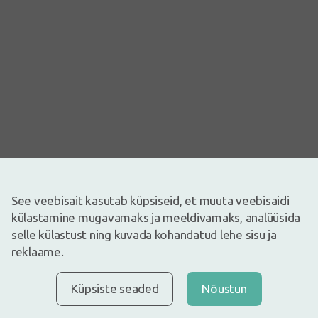
Pilt on illustreeriv
See veebisait kasutab küpsiseid, et muuta veebisaidi
7,71€
külastamine mugavamaks ja meeldivamaks, analüüsida
selle külastust ning kuvada kohandatud lehe sisu ja
Laos
Laos vaid mõned
reklaame.
Tähelepanu! Tegemist on ravimiga. Enne tarvitamist lugege
tähelepanelikult pakendis olevat infolehte. Kaebuste püsimise
korral või ravimi kõrvaltoimete tekkimisel pidage nõu arsti või
Küpsiste seaded
Nõustun
apteekriga.
RAVIMI EBAÕIGE KASUTAMINE ON TERVISELE KAHJULIK