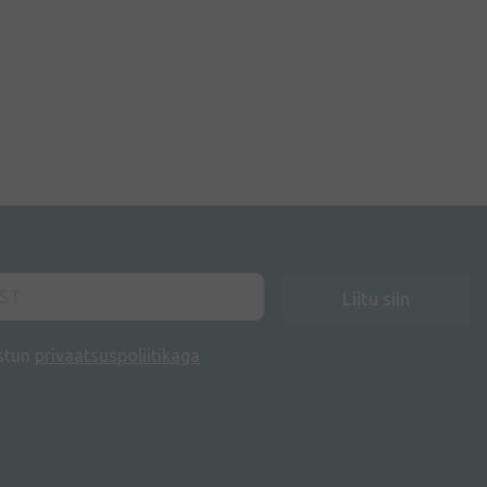
Liitu siin
stun
privaatsuspoliitikaga