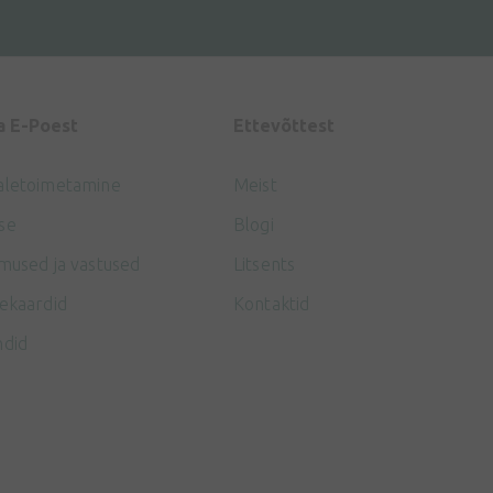
a E-Poest
Ettevõttest
aletoimetamine
Meist
se
Blogi
mused ja vastused
Litsents
ekaardid
Kontaktid
ndid