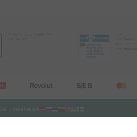
3+ kaardiga peredele - 5%
Toidu
soodustust
veterinaarte
tegevusloag
veterinaara
2026
Meie keeled: