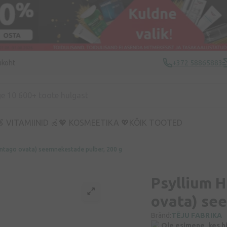
ukoht
+372 58865883
 VITAMIINID 🍏
💖 KOSMEETIKA 💖
KÕIK TOOTED
antago ovata) seemnekestade pulber, 200 g
Psyllium H
ovata) se
Bränd:
TĒJU FABRIKA
Ole esimene, kes h