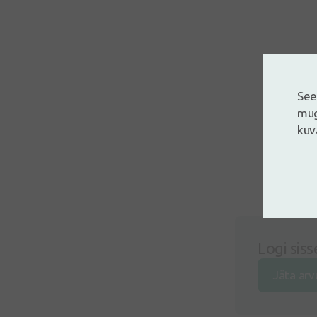
See
mug
kuv
Logi siss
Jäta arv