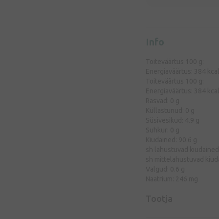
Info
Toiteväärtus 100 g:
Energiaväärtus: 384 kca
Toiteväärtus 100 g:
Energiaväärtus: 384 kca
Rasvad: 0 g
Küllastunud: 0 g
Süsivesikud: 4.9 g
Suhkur: 0 g
Kiudained: 90.6 g
sh lahustuvad kiudained
sh mittelahustuvad kiud
Valgud: 0.6 g
Naatrium: 246 mg
Tootja