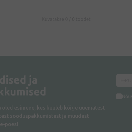
Kuvatakse 0 /
0
toodet
dised ja
kkumised
Nõu
a oled esimene, kes kuuleb kõige uuematest
atest sooduspakkumistest ja muudest
e-poes!