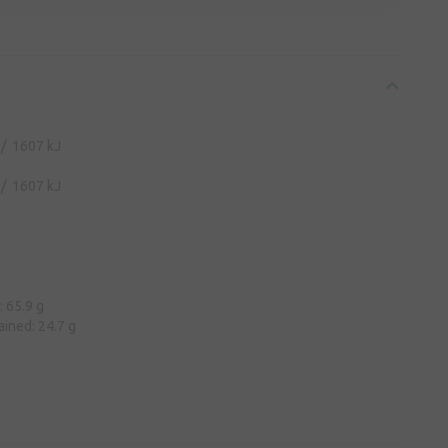
l/ 1607 kJ
l/ 1607 kJ
: 65.9 g
ained: 24.7 g