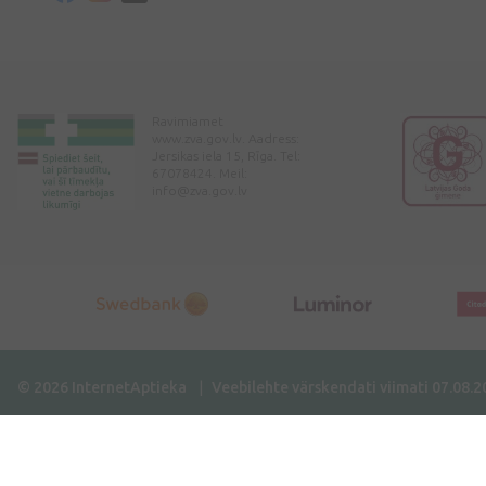
Ravimiamet
www.zva.gov.lv. Aadress:
Jersikas iela 15, Rīga. Tel:
67078424. Meil:
info@zva.gov.lv
© 2026 InternetAptieka
Veebilehte värskendati viimati 07.08.