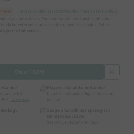
 mõned
Seda toodet vaadati
239 korda
viimase
3 päeva jooksul
ate kiudainete allikas. Psüllium toetab seedimist, soolestiku
b hoida kolesterooli ning veresuhkru taset tasakaalus. Sobib
ks ja keto toitumiseks.
Osta | 10,87€
metamine
Ekspresskohaletoimetamine
metamine Lätis
Kohaletoimetamine Riiga mõne tunni
,99 €.
Loe edasi
jooksul
ine kogu
Saage oma tellimus apteegist 3
tunni jooksul kätte
Saa SMS ja vali oma tellimus