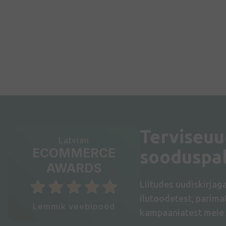
Terviseuu
Latvian
ECOMMERCE
sooduspa
AWARDS
Liitudes uudiskirjag
ilutoodetest, parim
Lemmik veebipood
kampaaniatest meie 