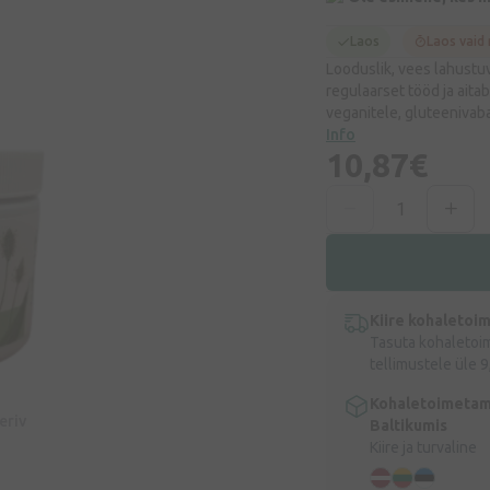
Laos
Laos vaid
Looduslik, vees lahustuv
regulaarset tööd ja aita
veganitele, gluteenivaba
Info
10,87€
Kiire kohaletoi
Tasuta kohaletoi
tellimustele üle 9
Kohaletoimetam
eeriv
Baltikumis
Kiire ja turvaline