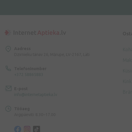
Ost
Aadress
Koh
Dzirnieku tänav 26, Mārupe, LV-2167, Läti
Mak
Telefoninumber
Küsi
+372 58865883
Kink
E-post
Brä
info@internetaptieka.lv
Tööaeg
Argipäeviti: 8.30–17.00