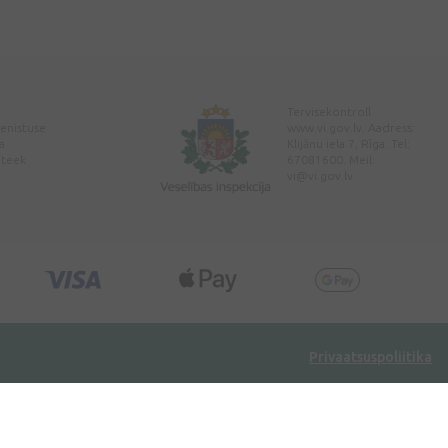
Tervisekontroll
enistuse
www.vi.gov.lv. Aadress:
a
Klijānu iela 7, Rīga. Tel:
pteek
67081600. Meil:
vi@vi.gov.lv
Privaatsuspoliitika