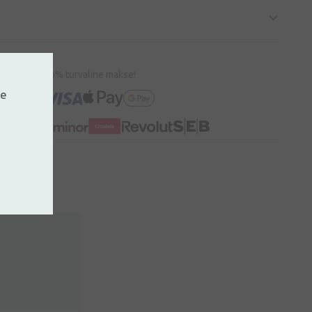
100% turvaline makse!
ne