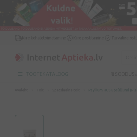
Kiire kohaletoimetamine
Kiire postitamine
Turvaline ost
TOOTEKATALOOG
🔖SOODUS

Avaleht
Toit
Spetsiaalne toit
Psyllium HUSK psülliumi (Pl