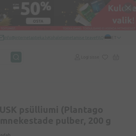
info@internetaptieka.lv
Kohaletoimetamise teave
FAQ
ET
Logi sisse
USK psülliumi (Plantago
emnekestade pulber, 200 g
indab