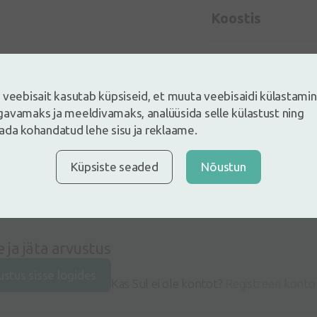
Koostis
 veebisait kasutab küpsiseid, et muuta veebisaidi külastami
avamaks ja meeldivamaks, analüüsida selle külastust ning
ada kohandatud lehe sisu ja reklaame.
Küpsiste seaded
Nõustun
e ja jäta arvustus
ustus sisse logides
Kas Sul ei ole kontot?
Registreeri konto