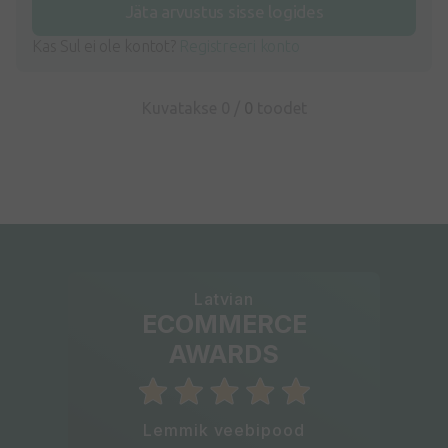
Jäta arvustus sisse logides
Kas Sul ei ole kontot?
Registreeri konto
Kuvatakse 0 /
0
toodet
Latvian
ECOMMERCE
AWARDS
Lemmik veebipood