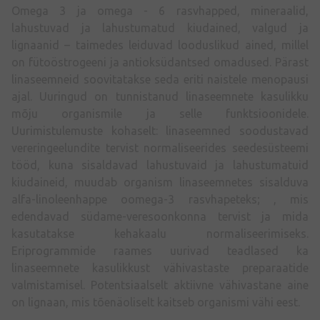
Omega 3 ja omega - 6 rasvhapped, mineraalid,
lahustuvad ja lahustumatud kiudained, valgud ja
lignaanid – taimedes leiduvad looduslikud ained, millel
on fütoöstrogeeni ja antioksüdantsed omadused. Pärast
linaseemneid soovitatakse seda eriti naistele menopausi
ajal. Uuringud on tunnistanud linaseemnete kasulikku
mõju organismile ja selle funktsioonidele.
Uurimistulemuste kohaselt: linaseemned soodustavad
vereringeelundite tervist normaliseerides seedesüsteemi
tööd, kuna sisaldavad lahustuvaid ja lahustumatuid
kiudaineid, muudab organism linaseemnetes sisalduva
alfa-linoleenhappe oomega-3 rasvhapeteks; , mis
edendavad südame-veresoonkonna tervist ja mida
kasutatakse kehakaalu normaliseerimiseks.
Eriprogrammide raames uurivad teadlased ka
linaseemnete kasulikkust vähivastaste preparaatide
valmistamisel. Potentsiaalselt aktiivne vähivastane aine
on lignaan, mis tõenäoliselt kaitseb organismi vähi eest.