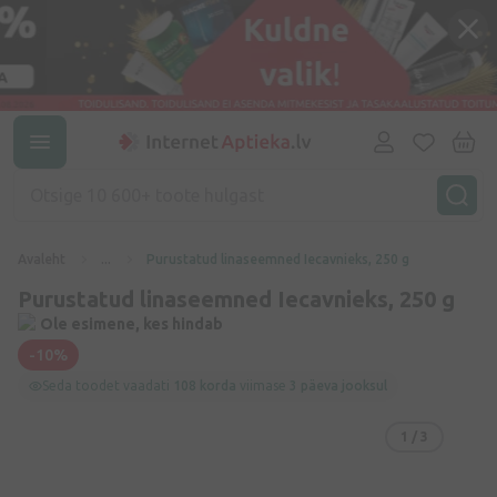
Avaleht
...
Purustatud linaseemned Iecavnieks, 250 g
Purustatud linaseemned Iecavnieks, 250 g
Ole esimene, kes hindab
-10%
Seda toodet vaadati
108 korda
viimase
3 päeva jooksul
1
/ 3