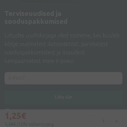
Terviseuudised ja
sooduspakkumised
Liitudes uudiskirjaga oled esimene, kes kuuleb
kõige uuematest ilutoodetest, parimatest
sooduspakkumistest ja muudest
kampaaniatest meie e-poes!
Liitu siin
Nõustun
privaatsuspoliitikaga
1,25€
1,39€
(10% vähem)
250 g