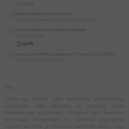
Loe edasi
Ekspresskohaletoimetamine
Kohaletoimetamine Riiga mõne tunni jooksul
Kohaletoimetamine kogu Baltikumis
Kiire ja turvaline
Saage oma tellimus apteegist 3 tunni jooksul kätte
Saa SMS ja vali oma tellimus
Info
Toode on saadud Lätis kasvatatud kvaliteetsetest
seemnetest. Neid hakitakse, et organism saaks
linaseemnetes sisalduvaid toitaineid ära kasutada.
Purustatud linaseemned on rikkalikult organismile
vajalike aktiivsete ja looduslike toitainete allikas, nagu