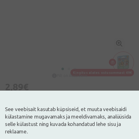
Kingitus alates ostusummast 49€
Pilt on illustreeriv
2,89€
Laos
Laos vaid mõned
Paindlikud ja vastupidavad loomakujundusega plaastrid aktiivsetele
See veebisait kasutab küpsiseid, et muuta veebisaidi
lastele. Hingav, vee- ja mustusekindel. Hüpoallergeenne.
külastamine mugavamaks ja meeldivamaks, analüüsida
Puhastage haav, veenduge, et see pole nakatunud, ja vahetage
plaastrit iga päev.
selle külastust ning kuvada kohandatud lehe sisu ja
Info
reklaame.
Lego KINGITUS