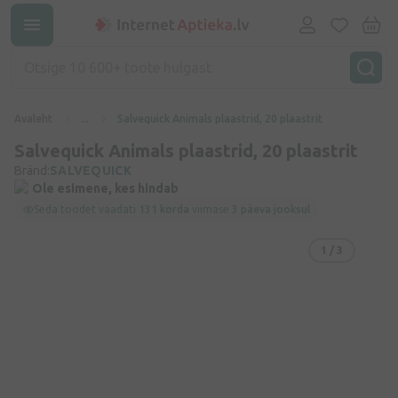
Avaleht
...
Salvequick Animals plaastrid, 20 plaastrit
Salvequick Animals plaastrid, 20 plaastrit
Bränd:
SALVEQUICK
Ole esimene, kes hindab
Seda toodet vaadati
131 korda
viimase
3 päeva jooksul
1
/ 3