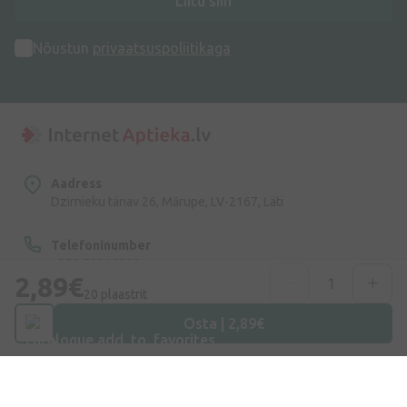
Liitu siin
Nõustun
privaatsuspoliitikaga
Aadress
Dzirnieku tänav 26, Mārupe, LV-2167, Läti
Telefoninumber
+372 58865883
2,89€
20 plaastrit
E-post
Osta | 2,89€
info@internetaptieka.lv
Tööaeg
Argipäeviti: 8.30–17.00