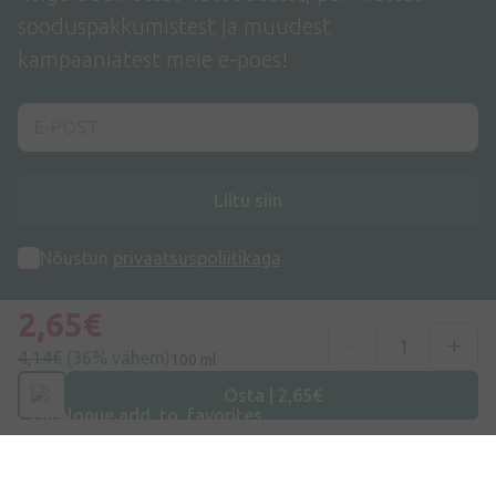
sooduspakkumistest ja muudest
kampaaniatest meie e-poes!
Liitu siin
Nõustun
privaatsuspoliitikaga
2,65€
4,14€
(36% vähem)
100 ml
Osta | 2,65€
Aadress
Dzirnieku tänav 26, Mārupe, LV-2167, Läti