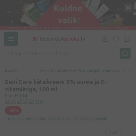
Avaleht
...
Seni Care kätekreem 3% uurea ja E-vitamiiniga, 100 ml
Seni Care kätekreem 3% uurea ja E-
vitamiiniga, 100 ml
Bränd:
SENI
5
(1)
-36%
Seda toodet vaadati
176 korda
viimase
3 päeva jooksul
1
/ 2