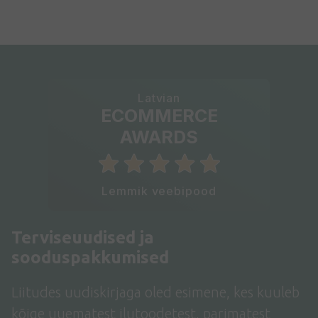
Latvian
ECOMMERCE
AWARDS
Lemmik veebipood
Terviseuudised ja
sooduspakkumised
Liitudes uudiskirjaga oled esimene, kes kuuleb
kõige uuematest ilutoodetest, parimatest