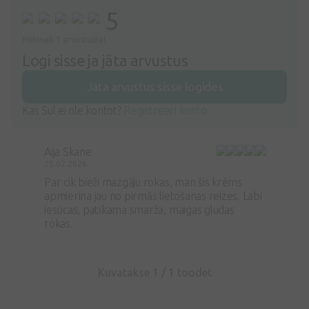
5
Põhineb 1 arvustustel
Logi sisse ja jäta arvustus
Jäta arvustus sisse logides
Kas Sul ei ole kontot?
Registreeri konto
Aija Skane
25.02.2026
Par cik bieži mazgāju rokas, man šis krēms
apmierina jau no pirmās lietošanas reizes. Labi
iesūcas, patīkama smarža, maigas gludas
rokas.
Kuvatakse 1 /
1
toodet