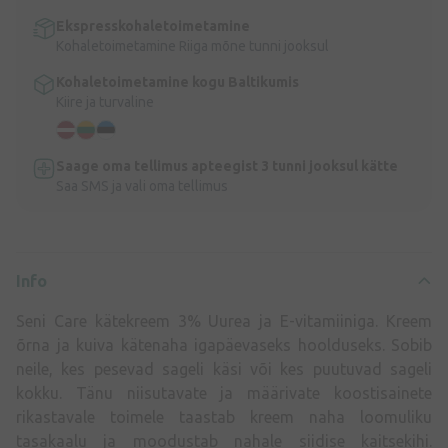
Ekspresskohaletoimetamine
Kohaletoimetamine Riiga mõne tunni jooksul
Kohaletoimetamine kogu Baltikumis
Kiire ja turvaline
Saage oma tellimus apteegist 3 tunni jooksul kätte
Saa SMS ja vali oma tellimus
Info
Seni Care kätekreem 3% Uurea ja E-vitamiiniga. Kreem
õrna ja kuiva kätenaha igapäevaseks hoolduseks. Sobib
neile, kes pesevad sageli käsi või kes puutuvad sageli
kokku. Tänu niisutavate ja määrivate koostisainete
rikastavale toimele taastab kreem naha loomuliku
tasakaalu ja moodustab nahale siidise kaitsekihi.