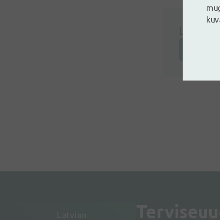
mug
kuv
Logi siss
Jäta arv
Terviseuu
Latvian