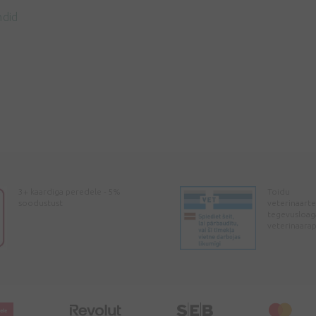
ndid
3+ kaardiga peredele - 5%
Toidu
soodustust
veterinaarte
tegevusloag
veterinaara