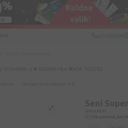
ukoht
+372 58865883
 VITAMIINID 🍏
💖 KOSMEETIKA 💖
KÕIK TOOTED
mähkmed
Seni Super Small mähkmed, 10 tk.
Seni Super
Bränd:
SENI
Ole esimene, kes h