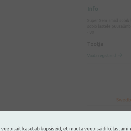
Info
Super Seni small sobib
sobib lastele puusaüm
- 80
Tootja
Vaata registreid
 veebisait kasutab küpsiseid, et muuta veebisaidi külastami