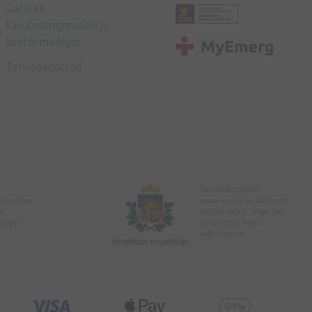
Garantii
kasutustingimused ja
keeldumisõigus
Tervisekontroll
Tervisekontroll
enistuse
www.vi.gov.lv. Aadress:
a
Klijānu iela 7, Rīga. Tel:
pteek
67081600. Meil:
vi@vi.gov.lv