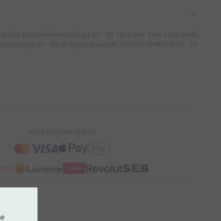
 lastele puusaümbermõõduga 55 - 80 cm Super Seni extra small
bermõõduga 40 - 60 cm Kogus pakendis 10.VÖÖ ÜMBER (CM) : 55
100% turvaline makse!
ne