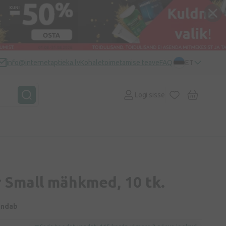
info@internetaptieka.lv
Kohaletoimetamise teave
FAQ
ET
Logi sisse
 Small mähkmed, 10 tk.
indab