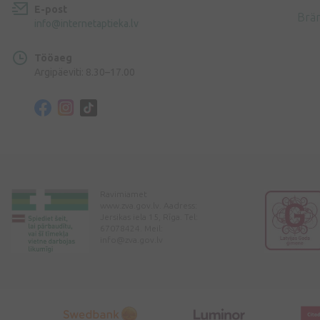
E-post
Brä
info@internetaptieka.lv
Tööaeg
Argipäeviti: 8.30–17.00
Ravimiamet
www.zva.gov.lv. Aadress:
Jersikas iela 15, Rīga. Tel:
67078424. Meil:
info@zva.gov.lv