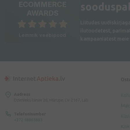
ECOMMERCE
sooduspa
AWARDS
Liitudes uudiskirjag
ilutoodetest, parim
Lemmik veebipood
kampaaniatest meie 
Ost
Aadress
Koh
Dzirnieku tänav 26, Mārupe, LV-2167, Läti
Mak
Telefoninumber
Küsi
+372 58865883
Kink