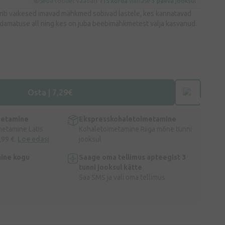
Seda toodet vaadati
115 korda
viimase
3 päeva jooksul
eriti väikesed imavad mähkmed sobivad lastele, kes kannatavad
idamatuse all ning kes on juba beebimähkmetest välja kasvanud.
Osta | 7,29€
metamine
Ekspresskohaletoimetamine
metamine Lätis
Kohaletoimetamine Riiga mõne tunni
,99 €.
Loe edasi
jooksul
ine kogu
Saage oma tellimus apteegist 3
tunni jooksul kätte
Saa SMS ja vali oma tellimus