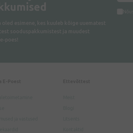
kkumised
Nõu
a oled esimene, kes kuuleb kõige uuematest
atest sooduspakkumistest ja muudest
e-poes!
a E-Poest
Ettevõttest
aletoimetamine
Meist
se
Blogi
mused ja vastused
Litsents
ekaardid
Kontaktid