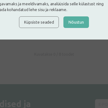
avamaks ja meeldivamaks, analüüsida selle külastust ning
ada kohandatud lehe sisu ja reklaame.
e ja jäta arvustus
Küpsiste seaded
Nõustun
ustus sisse logides
Kas Sul ei ole kontot?
Registreeri konto
Kuvatakse 0 /
0
toodet
dised ja