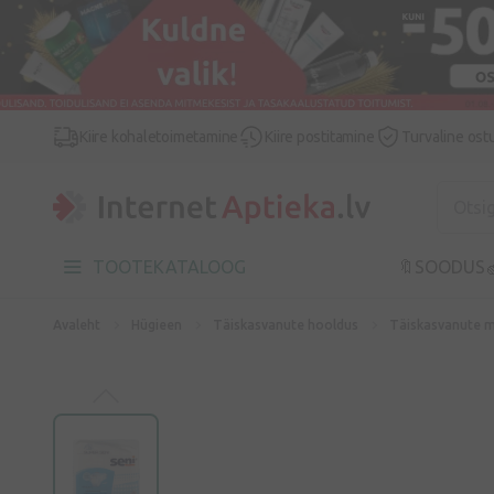
Kiire kohaletoimetamine
Kiire postitamine
Turvaline ost
TOOTEKATALOOG
🔖SOODUS

Avaleht
Hügieen
Täiskasvanute hooldus
Täiskasvanute 