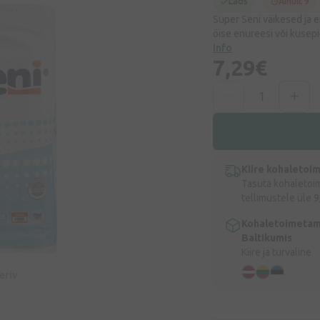
Laos
Ainult 9
Super Seni väikesed ja 
öise enureesi või kusep
Info
7,29€
Kiire kohaletoi
Tasuta kohaletoi
tellimustele üle 9
Kohaletoimetam
Baltikumis
Kiire ja turvaline
eeriv