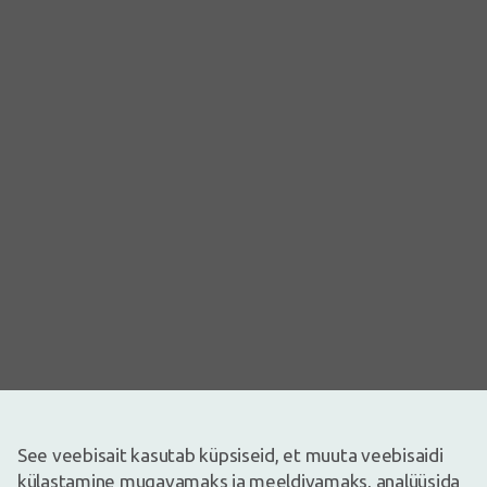
See veebisait kasutab küpsiseid, et muuta veebisaidi
Pilt on illustreeriv
külastamine mugavamaks ja meeldivamaks, analüüsida