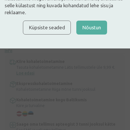
1,65€
selle külastust ning kuvada kohandatud lehe sisu ja
1,94€
(15% vähem)
reklaame.
30 päeva parim hind: 1,94€ (-15%)
Laos
Laos vaid mõned
Küpsiste seaded
Nõustun
Spasatelnij Krug kreem-palsam põlvedele, 50 g Kreem-palsam
mõeldud kasutamiseks liiges- ja lihaspiirkondades. Soodustab
liigeste kudede taastumist, parandab vereringet. Põletikuvastase
toimega.
Info
Kiire kohaletoimetamine
Tasuta kohaletoimetamine Lätis tellimustele üle 9,99 €.
Loe edasi
Ekspresskohaletoimetamine
Kohaletoimetamine Riiga mõne tunni jooksul
Kohaletoimetamine kogu Baltikumis
Kiire ja turvaline
Saage oma tellimus apteegist 3 tunni jooksul kätte
Saa SMS ja vali oma tellimus