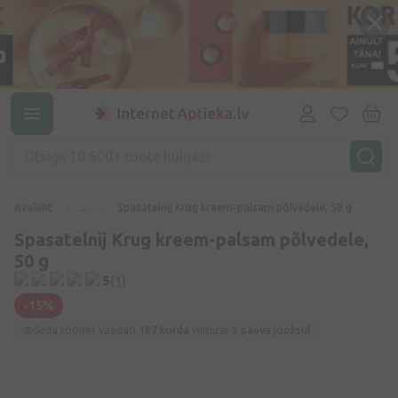
Avaleht
...
Spasatelnij Krug kreem-palsam põlvedele, 50 g
Spasatelnij Krug kreem-palsam põlvedele,
50 g
5
(1)
-15%
Seda toodet vaadati
187 korda
viimase
3 päeva jooksul