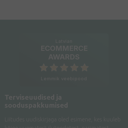
Latvian
ECOMMERCE
AWARDS
Lemmik veebipood
Terviseuudised ja
sooduspakkumised
Liitudes uudiskirjaga oled esimene, kes kuuleb
kõige uuematest ilutoodetest, parimatest