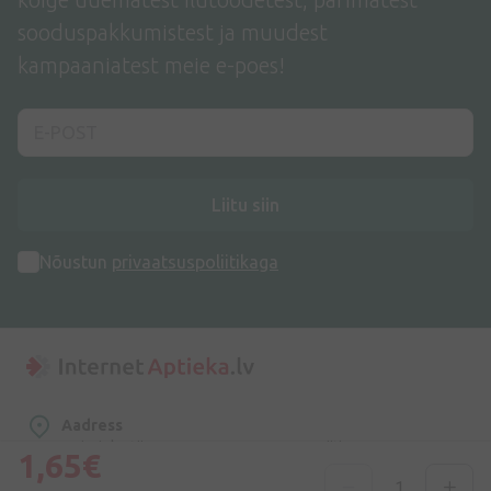
sooduspakkumistest ja muudest
kampaaniatest meie e-poes!
Liitu siin
Nõustun
privaatsuspoliitikaga
Aadress
Dzirnieku tänav 26, Mārupe, LV-2167, Läti
1,65€