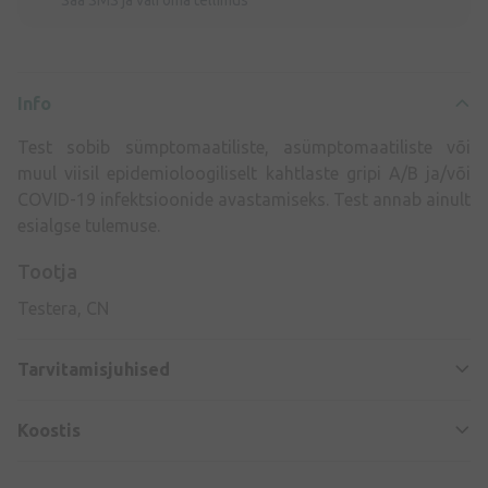
Saa SMS ja vali oma tellimus
Info
Test sobib sümptomaatiliste, asümptomaatiliste või
muul viisil epidemioloogiliselt kahtlaste gripi A/B ja/või
COVID-19 infektsioonide avastamiseks. Test annab ainult
esialgse tulemuse.
Tootja
Testera, CN
Tarvitamisjuhised
Koostis