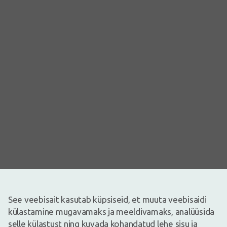
See veebisait kasutab küpsiseid, et muuta veebisaidi
külastamine mugavamaks ja meeldivamaks, analüüsida
Pilt on illustreeriv
selle külastust ning kuvada kohandatud lehe sisu ja