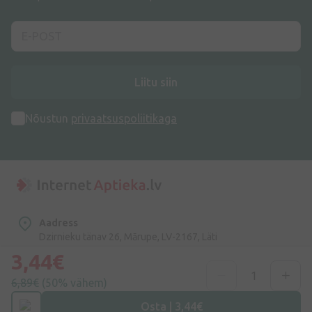
Liitu siin
Nõustun
privaatsuspoliitikaga
Aadress
Dzirnieku tänav 26, Mārupe, LV-2167, Läti
3,44€
Telefoninumber
6,89€
(50% vähem)
+372 58865883
Osta | 3,44€