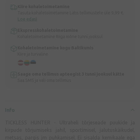
Kiire kohaletoimetamine
Tasuta kohaletoimetamine Lätis tellimustele üle 9,99 €.
Loe edasi
Ekspresskohaletoimetamine
Kohaletoimetamine Riiga mõne tunni jooksul
Kohaletoimetamine kogu Baltikumis
Kiire ja turvaline
Saage oma tellimus apteegist 3 tunni jooksul kätte
Saa SMS ja vali oma tellimus
Info
TICKLESS HUNTER - Ultraheli tõrjeseade puukide ja
kirpude tõrjumiseks jahil, sportimisel, jalutuskäikudel,
metsas, pargis jm puhkamisel. Ei sisalda kemikaale ega