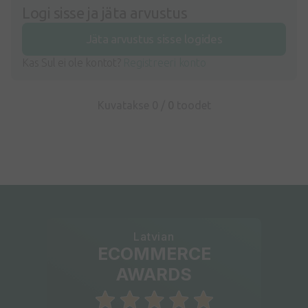
Logi sisse ja jäta arvustus
Jäta arvustus sisse logides
Kas Sul ei ole kontot?
Registreeri konto
Kuvatakse 0 /
0
toodet
Latvian
ECOMMERCE
AWARDS