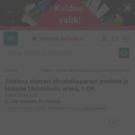
Avaleht
...
Tickless Hunteri ultraheliaparaat puukide ja kirpude tõr
Tickless Hunteri ultraheliaparaat puukide ja
kirpude tõrjumiseks oranž, 1 GB.
Bränd:
TICKLESS
Ole esimene, kes hindab
Seda toodet vaadati
121 korda
viimase
3 päeva jooksul
1
/ 3