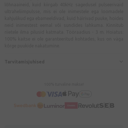
lõhnaaineid, kuid kiirgab 40kHz sagedusel pulseerivaid
ultraheliimpulsse, mis ei ole inimestele ega loomadele
kahjulikud ega ebameeldivad, kuid häirivad puuke, hoides
neid inimestest eemal või sundides lahkuma. Kinnitub
riietele ilma pilusid katmata. Tööraadius - 3 m. Hoiatus:
100% kaitse ei ole garanteeritud kohtades, kus on väga
kõrge puukide nakatumine.
Tarvitamisjuhised
100% turvaline makse!