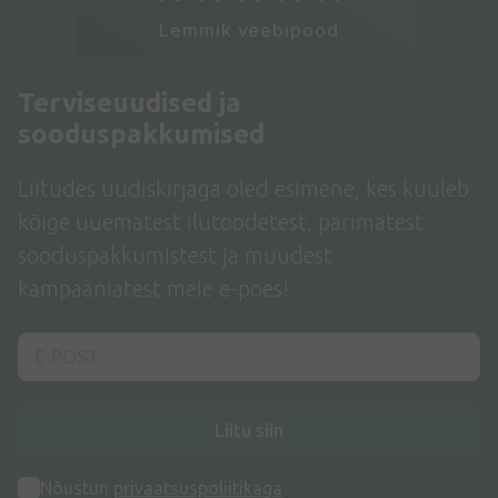
Lemmik veebipood
Terviseuudised ja
sooduspakkumised
Liitudes uudiskirjaga oled esimene, kes kuuleb
kõige uuematest ilutoodetest, parimatest
sooduspakkumistest ja muudest
kampaaniatest meie e-poes!
Liitu siin
Nõustun
privaatsuspoliitikaga