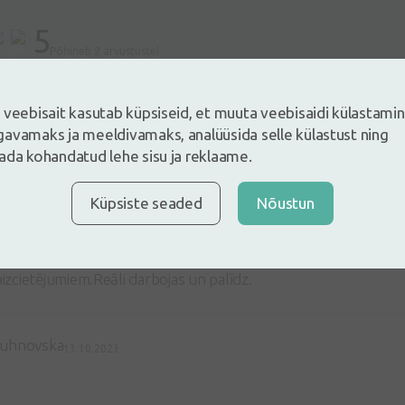
5
Põhineb 2 arvustustel
e ja jäta arvustus
 veebisait kasutab küpsiseid, et muuta veebisaidi külastami
ustus sisse logides
Kas Sul ei ole kontot?
Registreeri konto
avamaks ja meeldivamaks, analüüsida selle külastust ning
ada kohandatud lehe sisu ja reklaame.
Küpsiste seaded
Nõustun
ma
17.03.2025
 neaizvietojams. Dzīvniekam izteikti gremošanas sistēmas tra
aizcietējumiem.Reāli darbojas un palīdz.
tuhnovska
13.10.2023