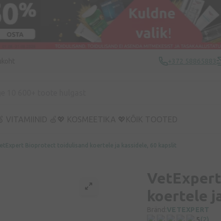
ukoht
+372 58865883
 VITAMIINID 🍏
💖 KOSMEETIKA 💖
KÕIK TOOTED
etExpert Bioprotect toidulisand koertele ja kassidele, 60 kapslit
VetExpert
koertele j
Bränd:
VETEXPERT
5
(2)