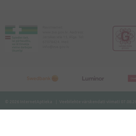
Ravimiamet
www.zva.gov.lv. Aadress:
Jersikas iela 15, Rīga. Tel:
67078424. Meil:
info@zva.gov.lv
© 2026 InternetAptieka
Veebilehte värskendati viimati 07.08.