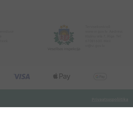
Tervisekontroll
enistuse
www.vi.gov.lv. Aadress:
a
Klijānu iela 7, Rīga. Tel:
pteek
67081600. Meil:
vi@vi.gov.lv
Privaatsuspoliitika