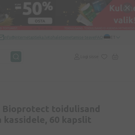
info@internetaptieka.lv
Kohaletoimetamise teave
FAQ
ET
Logi sisse
 Bioprotect toidulisand
a kassidele, 60 kapslit