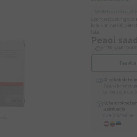
Seda toodet vaadati
1
BioProtect 200 mg soole
kõhukinnisusele), pärast
Info
Peagi saa
VETERINAARTOODE
Teavita
Kiire kohaletoi
Tasuta kohaletoi
tellimustele üle 9
Kohaletoimetam
Baltikumis
Kiire ja turvaline
eeriv