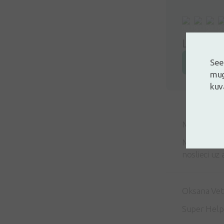
Logi siss
See
Jäta arv
mug
kuv
Mairita Šal
Manam kaķim
noslieci uz 
Oksana Ve
Super Help