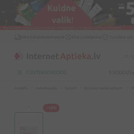
Kiire kohaletoimetamine
Kiire postitamine
Turvaline ost
TOOTEKATALOOG
🔖SOODUS

Avaleht
Veterinaaria
Kassid
Kasside seedesüsteem
V
-10%