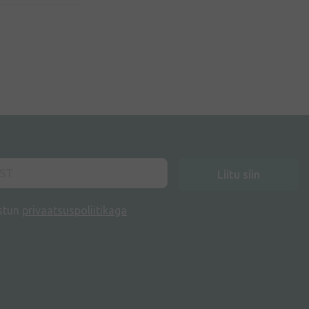
Liitu siin
stun
privaatsuspoliitikaga