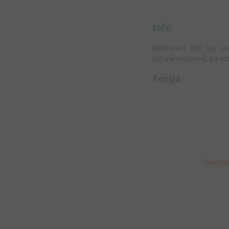
Info
BioProtect 200 mg sool
kõhukinnisusele), pärast
Tootja