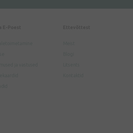
a E-Poest
Ettevõttest
aletoimetamine
Meist
se
Blogi
mused ja vastused
Litsents
ekaardid
Kontaktid
ndid