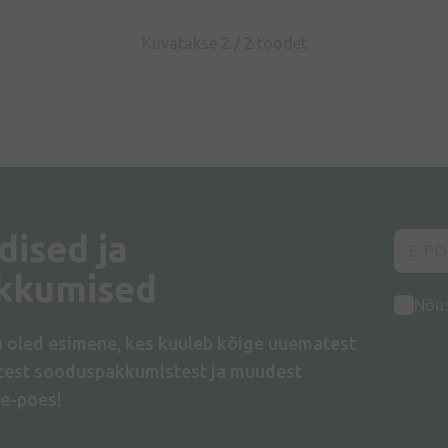
Kuvatakse 2 /
2
toodet
dised ja
kkumised
Nõu
a oled esimene, kes kuuleb kõige uuematest
atest sooduspakkumistest ja muudest
e-poes!