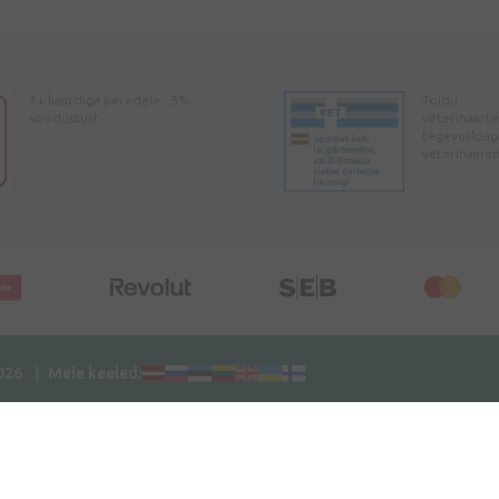
3+ kaardiga peredele - 5%
Toidu
soodustust
veterinaarte
tegevusloag
veterinaara
2026
Meie keeled: