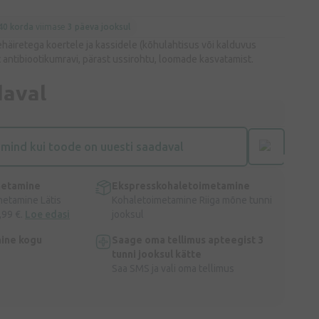
40 korda
viimase
3 päeva jooksul
häiretega koertele ja kassidele (kõhulahtisus või kalduvus
 antibiootikumravi, pärast ussirohtu, loomade kasvatamist.
daval
 mind kui toode on uuesti saadaval
metamine
Ekspresskohaletoimetamine
metamine Lätis
Kohaletoimetamine Riiga mõne tunni
,99 €.
Loe edasi
jooksul
ine kogu
Saage oma tellimus apteegist 3
tunni jooksul kätte
Saa SMS ja vali oma tellimus