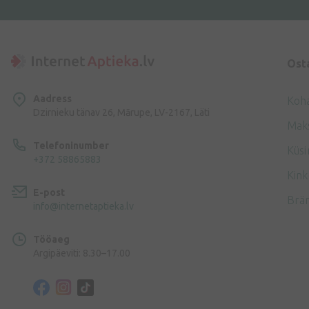
Ost
Aadress
Koh
Dzirnieku tänav 26, Mārupe, LV-2167, Läti
Mak
Telefoninumber
Küsi
+372 58865883
Kink
E-post
Brä
info@internetaptieka.lv
Tööaeg
Argipäeviti: 8.30–17.00