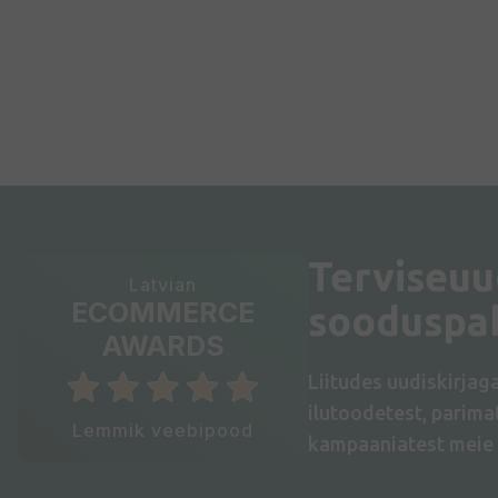
Terviseuu
Latvian
ECOMMERCE
sooduspa
AWARDS
Liitudes uudiskirjag
ilutoodetest, parim
Lemmik veebipood
kampaaniatest meie 