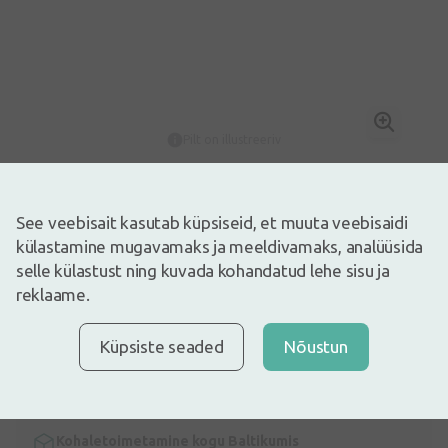
Pilt on illustreeriv
13,66€
Laos
Ainult 13
See veebisait kasutab küpsiseid, et muuta veebisaidi
Sobib normaalse, tundliku või liigselt ärritunud naha igapäevaseks
külastamine mugavamaks ja meeldivamaks, analüüsida
hoolduseks.
selle külastust ning kuvada kohandatud lehe sisu ja
Info
reklaame.
Kiire kohaletoimetamine
Tasuta kohaletoimetamine Lätis tellimustele üle 9,99 €.
Küpsiste seaded
Nõustun
Loe edasi
Ekspresskohaletoimetamine
Kohaletoimetamine Riiga mõne tunni jooksul
Kohaletoimetamine kogu Baltikumis