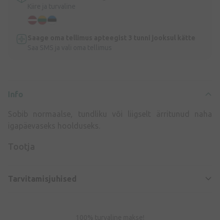
Kiire ja turvaline
Saage oma tellimus apteegist 3 tunni jooksul kätte
Saa SMS ja vali oma tellimus
Info
Sobib normaalse, tundliku või liigselt ärritunud naha
igapäevaseks hoolduseks.
Tootja
Tarvitamisjuhised
100% turvaline makse!