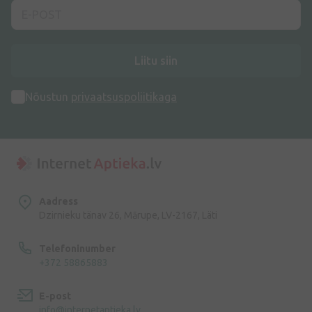
Liitu siin
Nõustun
privaatsuspoliitikaga
Aadress
Dzirnieku tänav 26, Mārupe, LV-2167, Läti
Telefoninumber
+372 58865883
E-post
info@internetaptieka.lv