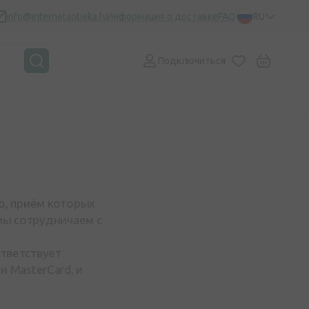
info@internetaptieka.lv
Информация о доставке
FAQ
RU
Подключиться
tro, приём которых
 мы сотрудничаем с
ответствует
 MasterCard, и