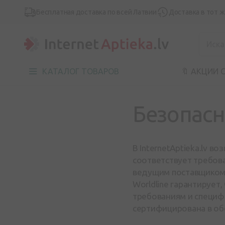
Бесплатная доставка по всей Латвии
Доставка в тот 
КАТАЛОГ ТОВАРОВ
🔖 АКЦИИ 
Безопасн
В InternetAptieka.lv в
соответствует требова
ведущим поставщиком э
Worldline гарантирует
требованиям и специф
сертифицирована в об