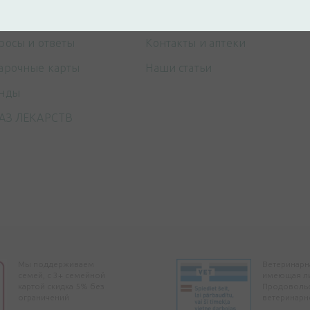
ата
Лицензия
росы и ответы
Контакты и аптеки
арочные карты
Наши статьи
нды
АЗ ЛЕКАРСТВ
Мы поддерживаем
Ветеринарна
семей, с 3+ семейной
имеющая л
картой скидка 5% без
Продоволь
ограничений
ветеринарн