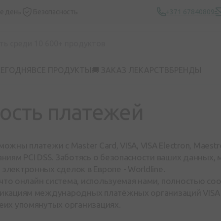
же день
Безопасность
+371 67840809
СЕГОДНЯ
ВСЕ ПРОДУКТЫ
🚚 ЗАКАЗ ЛЕКАРСТВ
БРЕНДЫ
ость платежей
озможны платежи с Master Card, VISA, VISA Electron, Maes
ниям PCI DSS. Заботясь о безопасности ваших данных,
лектронных сделок в Европе - Worldline.
, что онлайн система, используемая нами, полностью со
икациям международных платёжных организаций VISA и
еих упомянутых организациях.