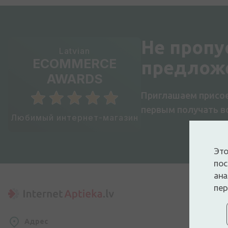
Не пропу
Latvian
ECOMMERCE
предлож
AWARDS
Приглашаем присое
первым получать 
Любимый интернет-магазин
Это
пос
ана
пер
Пок
Адрес
Дос