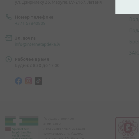
ул. Дзирниеку 26, Марупе, LV-2167, Латвия
Опл
Номер телефона
Воп
+371 67840809
Под
Эл. почта
Бре
info@internetaptieka.lv
ЗАК
Рабочее время
Будни: с 8:30 до 17:00
Государственное
агентство
лекарственных средств
www.zva.gov.lv. Адрес:
Jersikas iela 15, Rīga. Тел: