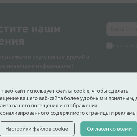
стите наши
ения
Я согласе
диниться к кругу наших друзей и
всю новейшую информацию!
т веб-сайт использует файлы cookie, чтобы сделать
ещение вашего веб-сайта более удобным и приятным, 
лиза вашего посещения и отображения
сонализированного содержимого страницы и рекламы
упки
Компания
Настройки файлов cookie
Cогласен со всеми
тавка
О нас