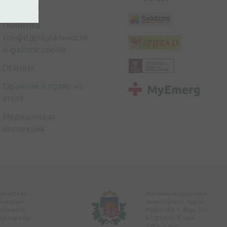
платежей
Политика
конфиденциальности
и файлов-cookie
Отзывы
Гарантии и право на
отказ
Медицинская
инспекция
я аптека,
Инспекция здоровья
ицензию
www.vi.gov.lv. Адрес:
ственной
Klijānu iela 7, Rīga. Тел:
ой службы
67081600. E-mail:
vi@vi.gov.lv