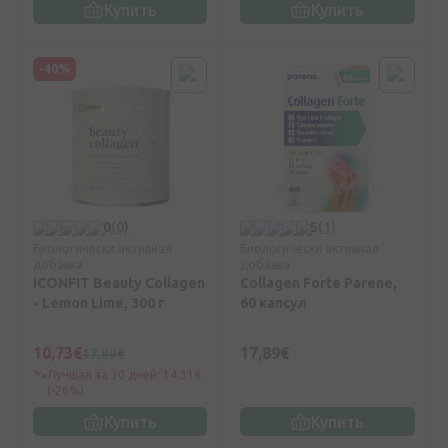
Купить
Купить
-40%
0
(0)
5
(1)
Биологически активная
Биологически активная
добавка
добавка
ICONFIT Beauty Collagen
Collagen Forte Parene,
- Lemon Lime, 300 г
60 капсул
10,73€
17,89€
17,89€
Лучшая за 30 дней: 14,31€
(-26%)
Купить
Купить