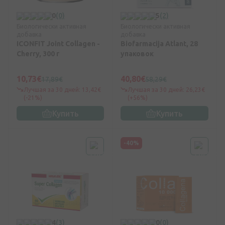
0
(0)
5
(2)
Биологически активная
Биологически активная
добавка
добавка
ICONFIT Joint Collagen -
Biofarmacija Atlant, 28
Cherry, 300 г
упаковок
10,73€
40,80€
17,89€
58,29€
Лучшая за 30 дней: 13,42€
Лучшая за 30 дней: 26,23€
(-21%)
(+56%)
Купить
Купить
-40%
4
(3)
0
(0)