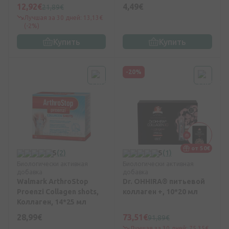
12,92€
4,49€
21,89€
Лучшая за 30 дней: 13,13€
(-2%)
Купить
Купить
-20%
от 50€
5
(2)
5
(1)
Биологически активная
Биологически активная
добавка
добавка
Walmark ArthroStop
Dr. OHHIRА® питьевой
Proenzi Collagen shots,
коллаген +, 10*20 мл
Коллаген, 14*25 мл
28,99€
73,51€
91,89€
Лучшая за 30 дней: 75,35€