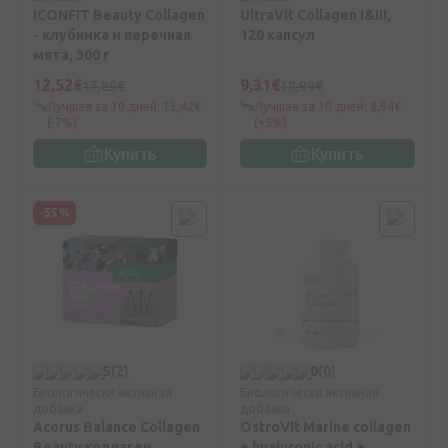
ICONFIT Beauty Collagen
UltraVit Collagen I&III,
- клубника и перечная
120 капсул
мята, 300 г
12,52€
9,31€
17,89€
18,99€
Лучшая за 30 дней: 13,42€
Лучшая за 30 дней: 8,94€
(-7%)
(+5%)
Купить
Купить
-55%
5
(2)
0
(0)
Биологически активная
Биологически активная
добавка
добавка
Acorus Balance Collagen
OstroVit Marine collagen
Beauty коллаген,
+ hyaluronic acid +