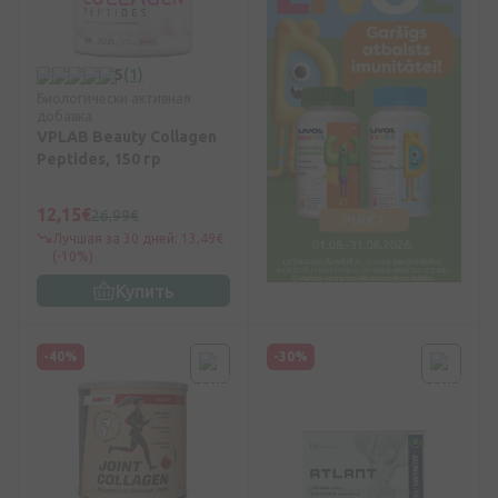
5
(1)
Биологически активная
добавка
VPLAB Beauty Collagen
Peptides, 150 гр
12,15€
26,99€
Лучшая за 30 дней: 13,49€
(-10%)
Купить
-40%
-30%