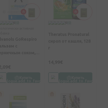
0
(0)
0
(0)
ологически активная
бавка
Theratus Pronatural
ilvanols GoRespiro
сироп от кашля, 128
альзам с
г
ерничным соком,
50 мл
14,99€
2,09€
Купить
Купить