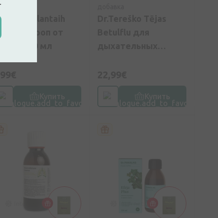
.
бавка
добавка
r.Muller Plantaih
Dr.Tereško Tējas
ronho Сироп от
Betulflu для
ашля, 110 мл
дыхательных
путей, 60 капсул
,99€
22,99€
Купить
Купить