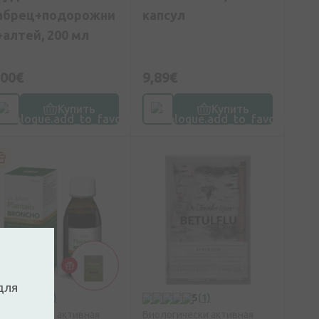
абрец+подорожни
капсул
+алтей, 200 мл
,00€
9,89€
Купить
Купить
для
0
(0)
5
(1)
ологически активная
Биологически активная