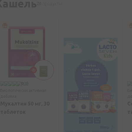
Кашель
26
продукты
0
(0)
Биологически активная
Би
добавка
до
Мукалтин 50 мг, 30
C
таблеток
т