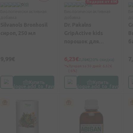
Подарок от 49€
0
(0)
0
(0)
Биологически активная
Биологически активная
Би
добавка
добавка
до
Silvanols Bronhosil
Dr. Pakalns
G
сироп, 250 мл
GripActive kids
B
порошок для
б
приготовления
горячего напитка
9,99€
6,23€
7
7,79€
(20% скидка)
Лучшая за 30 дней: 6,62€
(-6%)
Купить
Купить