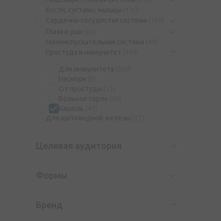
Кости, суставы, мышцы
(130)
Сердечно-сосудистая система
(169)
Глаза и уши
(63)
Мочеиспускательная система
(49)
Простуда и иммунитет
(369)
Для иммунитета
(269)
Насморк
(8)
От простуды
(31)
Больное горло
(98)
Кашель
(41)
Для щитовидной железы
(12)
Целевая аудитория
Формы
Бренд