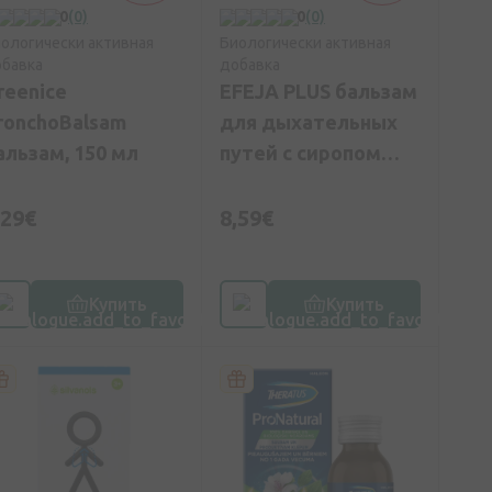
0
(0)
0
(0)
ологически активная
Биологически активная
бавка
добавка
reenice
EFEJA PLUS бальзам
ronchoBalsam
для дыхательных
альзам, 150 мл
путей с сиропом
агавы, 120 мл
,29€
8,59€
Купить
Купить