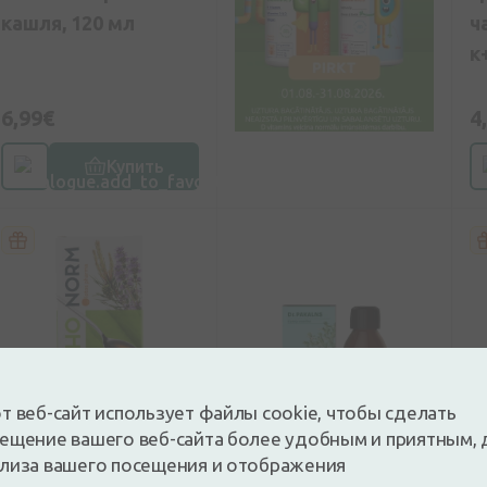
кашля, 120 мл
ч
к
6,99€
4
Купить
т веб-сайт использует файлы cookie, чтобы сделать
ещение вашего веб-сайта более удобным и приятным, 
0
(0)
0
(0)
лиза вашего посещения и отображения
Биологически активная
Биологически активная
Би