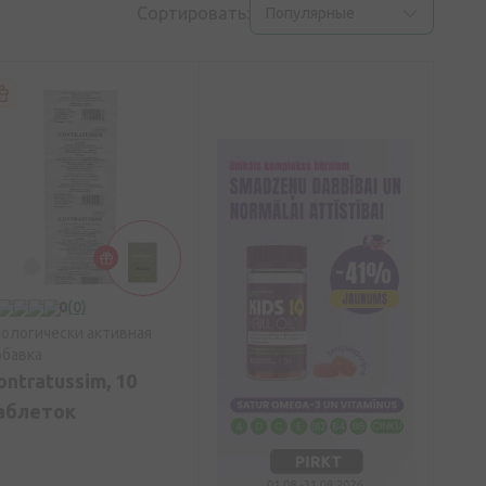
Сортировать:
Популярные
0
(0)
ологически активная
бавка
ontratussim, 10
аблеток