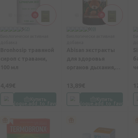
5
(2)
0
(0)
Биологически активная
Биологически активная
Би
добавка
добавка
до
Bronhosip травяной
Abisan экстракты
S
сироп с травами,
для здоровья
б
100 мл
органов дыхания,
ч
200 мл
1
4,49€
13,89€
1
Купить
Купить