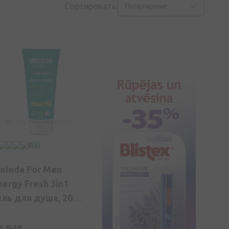
Сортировать:
Популярные
0
(0)
eleda For Men
nergy Fresh 3in1
ель для душа, 200
л
4,94€