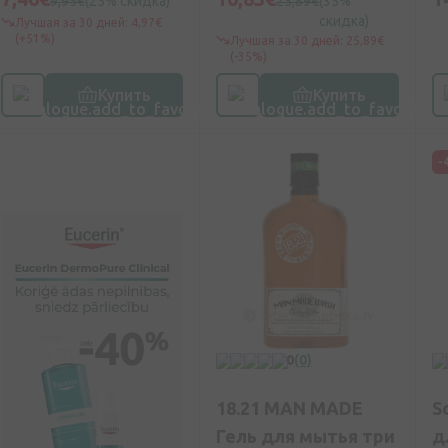
9,95€
(25% скидка)
25,89€
(35%
скидка)
Лучшая за 30 дней: 4,97€
(+51%)
Лучшая за 30 дней: 25,89€
(-35%)
Купить
Купить
-
0
(0)
18.21 MAN MADE
S
Гель для мытья три
д