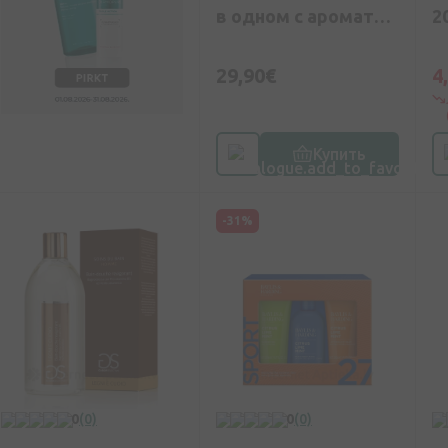
в одном с ароматом
2
ванили, 532 мл
29,90€
4
Купить
-31%
0
(0)
0
(0)