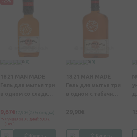
-25%
0
(0)
0
(0)
18.21 MAN MADE
18.21 MAN MADE
N
Гель для мытья три
Гель для мытья три
у
в одном со сладким
в одном с табачным
д
табачным
ароматом, 532 мл
ароматом, 100 мл
9,67€
29,90€
1
12,90€
(25% скидка)
Лучшая за 30 дней: 9,03€
(+8%)
Купить
Купить