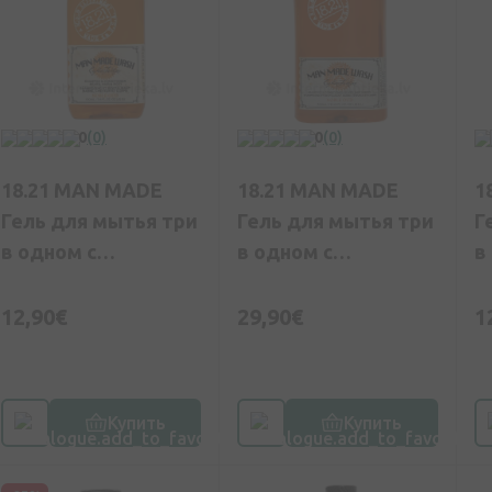
0
(0)
0
(0)
18.21 MAN MADE
18.21 MAN MADE
1
Гель для мытья три
Гель для мытья три
Г
в одном с
в одном с
в
древесным
древесным
к
ароматом, 100 мл
ароматом, 532 мл
1
12,90€
29,90€
1
Купить
Купить