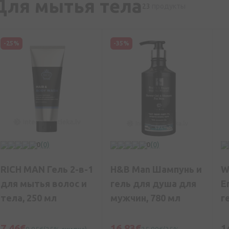
Для мытья тела
23
продукты
-25%
-35%
0
(0)
0
(0)
RICH MAN Гель 2-в-1
H&B Man Шампунь и
W
для мытья волос и
гель для душа для
E
тела, 250 мл
мужчин, 780 мл
г
м
7,46€
16,83€
1