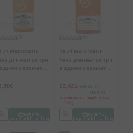
0
(0)
0
(0)
8.21 MAN MADE
18.21 MAN MADE
ель для мытья три
Гель для мытья три
 одном с ароматом
в одном с ароматом
расного дерева,
дерева, 532 мл
00 мл
2,90€
22,42€
29,90€
(25%
скидка)
Лучшая за 30 дней: 20,93€
(+8%)
Купить
Купить