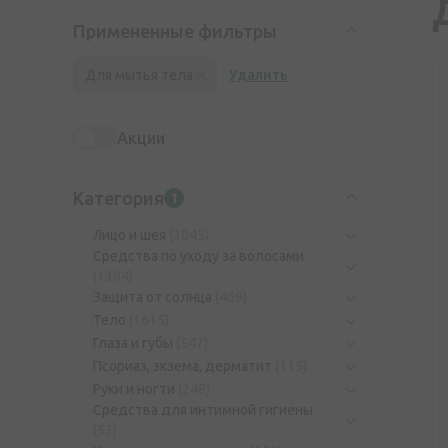
Примененные фильтры
Для мытья тела
Удалить
Акции
Категория
1
Лицо и шея
(3045)
Средства по уходу за волосами
(1384)
Защита от солнца
(469)
Тело
(1615)
Глаза и губы
(547)
Псориаз, экзема, дерматит
(115)
Руки и ногти
(248)
Средства для интимной гигиены
(53)