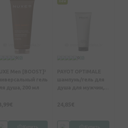
new
0
(0)
0
(0)
UXE Men [BOOST]³
PAYOT OPTIMALE
ниверсальный гель
шампунь/гель для
ля душа, 200 мл
душа для мужчин,
200 мл
3,99€
24,85€
Купить
Купить