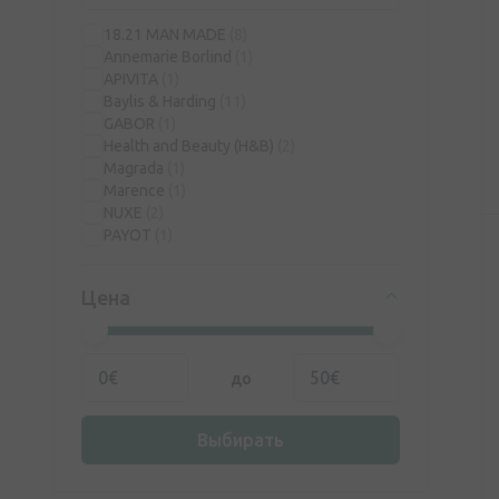
18.21 MAN MADE
(8)
Annemarie Borlind
(1)
APIVITA
(1)
Baylis & Harding
(11)
GABOR
(1)
Health and Beauty (H&B)
(2)
Magrada
(1)
Marence
(1)
NUXE
(2)
PAYOT
(1)
RICH
(1)
Sebastian
(1)
Цена
So Bio
(2)
Vichy
(1)
Weleda
(1)
до
Выбирать