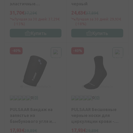
эластичные
черный
компрессионные
31,70€
24,63€
37,29€
37,89€
длинные чулки без
Лучшая за 30 дней: 37,29€
Лучшая за 30 дней: 29,93€
носка, рост 2 Nr. 2
(-15%)
(-18%)
Купить
Купить
-40%
-40%
0
(0)
0
(0)
PULSAAR Бандаж на
PULSAAR Бесшовные
запястье из
черные носки для
бамбукового угля и
циркуляции крови -
германия, черный -
размер M
17,93€
17,93€
29,89€
29,89€