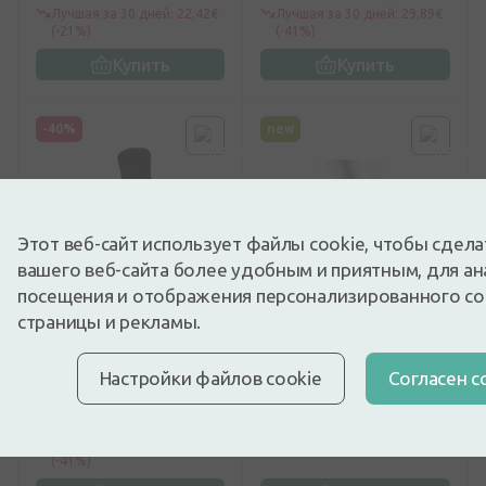
размер S/M
Лучшая за 30 дней: 22,42€
Лучшая за 30 дней: 29,89€
(-21%)
(-41%)
Купить
Купить
-40%
new
Этот веб-сайт использует файлы cookie, чтобы сдел
вашего веб-сайта более удобным и приятным, для ан
посещения и отображения персонализированного с
0
(0)
0
(0)
страницы и рекламы.
PULSAAR Бесшовные
Tonus Elast неопрена
черные носки для
черный бандаж на
Настройки файлов cookie
Cогласен с
циркуляции крови -
колено размер N3
размер L
17,93€
14,39€
29,89€
Лучшая за 30 дней: 29,89€
(-41%)