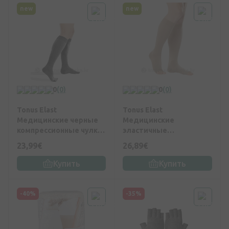
new
new
0
(0)
0
(0)
Tonus Elast
Tonus Elast
Медицинские черные
Медицинские
компрессионные чулки
эластичные
с хлопком N4
компрессионные чулки
23,99€
26,89€
без носка, унисекс 2
рост, Nr.5
Купить
Купить
-40%
-35%