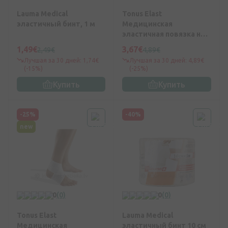
Lauma Medical
Tonus Elast
эластичный бинт, 1 м
Медицинская
эластичная повязка на
суставы стопы (ортез),
1,49€
3,67€
2,49€
4,89€
лентообразный Размер
Лучшая за 30 дней: 1,74€
Лучшая за 30 дней: 4,89€
1
(-15%)
(-25%)
Купить
Купить
-25%
-40%
new
0
(0)
0
(0)
Tonus Elast
Lauma Medical
Медицинская
эластичный бинт 10 см