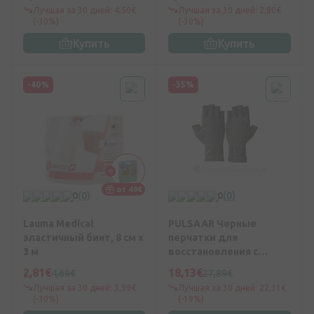
Лучшая за 30 дней: 4,50€
Лучшая за 30 дней: 2,80€
(-30%)
(-30%)
Купить
Купить
-40%
-35%
от 49€
0
(0)
0
(0)
Lauma Medical
PULSAAR Черные
эластичный бинт, 8 см x
перчатки для
3 м
восстановления с
открытыми пальцами -
2,81€
18,13€
4,69€
27,89€
размер L, 2 шт.
Лучшая за 30 дней: 3,99€
Лучшая за 30 дней: 22,31€
(-30%)
(-19%)