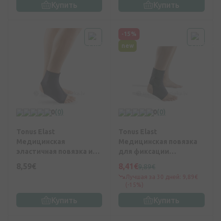
Купить
Купить
-15%
new
0
(0)
0
(0)
Tonus Elast
Tonus Elast
Медицинская
Медицинская повязка
эластичная повязка из
для фиксации
неопрена (ортез) для
голеностопного
8,59€
8,41€
9,89€
фиксации
сустава, неопреновая с
Лучшая за 30 дней: 9,89€
голеностопного
застежкой Velcro
(-15%)
сустава размер 3
размер 2 (черный)
Купить
Купить
(черный)