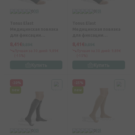
0
(0)
0
(0)
Tonus Elast
Tonus Elast
Медицинская повязка
Медицинская повязка
для фиксации
для фиксации
голеностопного
голеностопного
8,41€
8,41€
9,89€
9,89€
сустава, неопреновая с
сустава, неопреновая с
Лучшая за 30 дней: 9,89€
Лучшая за 30 дней: 9,89€
застежкой Velcro
застежкой Velcro
(-15%)
(-15%)
размер 1 (черный)
размер 3 (черный)
Купить
Купить
-20%
-25%
new
new
0
(0)
0
(0)