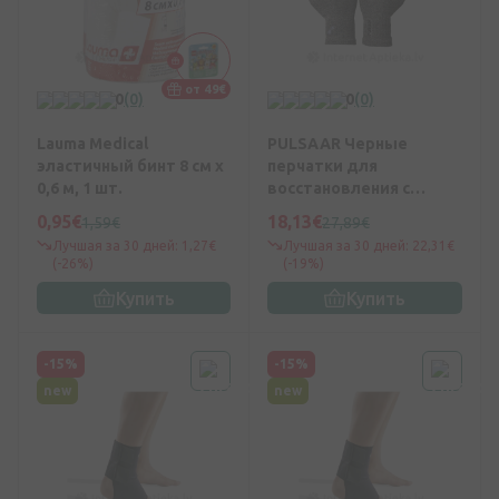
от 49€
0
(0)
0
(0)
Lauma Medical
PULSAAR Черные
эластичный бинт 8 см х
перчатки для
0,6 м, 1 шт.
восстановления с
открытыми пальцами -
0,95€
18,13€
1,59€
27,89€
размер M, 2 шт.
Лучшая за 30 дней: 1,27€
Лучшая за 30 дней: 22,31€
(-26%)
(-19%)
Купить
Купить
-15%
-15%
new
new