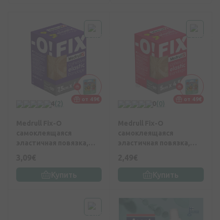
от 49€
от 49€
4
(2)
0
(0)
Medrull Fix-O
Medrull Fix-O
самоклеящаяся
самоклеящаяся
эластичная повязка,
эластичная повязка,
7.5см x 4.5м, 1 шт.
5см x4.5м, 1 шт.
3,09€
2,49€
Купить
Купить