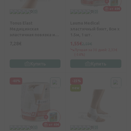
от 49€
0
(0)
0
(0)
Tonus Elast
Lauma Medical
Медицинская
эластичный бинт, 8см x
эластичная повязка из
1.5м, 1 шт.
неопрена (ортез) для
7,28€
1,55€
2,59€
фиксации запястья с
Лучшая за 30 дней: 2,33€
дополнительным
(-34%)
креплением
Купить
Купить
-40%
-25%
new
от 49€
0
(0)
0
(0)