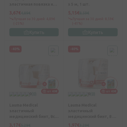
эластичная повязка на
х 5 м, 1 шт.
сустав ноги (ортез),
3,67€
5,15€
4,89€
8,59€
лентообразный Размер
Лучшая за 30 дней: 4,89€
Лучшая за 30 дней: 8,59€
2
(-25%)
(-41%)
Купить
Купить
-40%
-40%
от 49€
от 49€
0
(0)
0
(0)
Lauma Medical
Lauma Medical
эластичный
эластичный
медицинский бинт, 8см
медицинский бинт, 8 см
x 3.5м
х 2 м
3,17€
1,97€
5,29€
3,29€