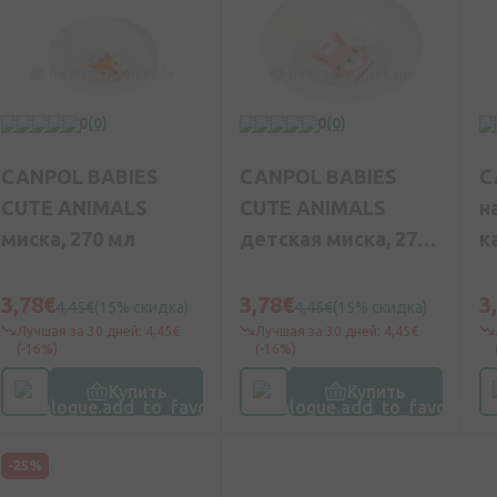
0
(0)
0
(0)
CANPOL BABIES
CANPOL BABIES
C
CUTE ANIMALS
CUTE ANIMALS
н
миска, 270 мл
детская миска, 270
к
мл
B
C
3,78€
3,78€
3
4,45€
(15% скидка)
4,45€
(15% скидка)
Лучшая за 30 дней: 4,45€
Лучшая за 30 дней: 4,45€
(-16%)
(-16%)
Купить
Купить
-25%