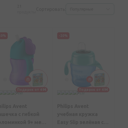
21
Сортировать:
Популярные
продукты
20%
-20%
Подарок от 49€
Подарок от 49€
0
(0)
5
(1)
hilips Avent
Philips Avent
ашечка с гибкой
учебная кружка
оломинкой 9+ мес,
Easy Slip зелёная с