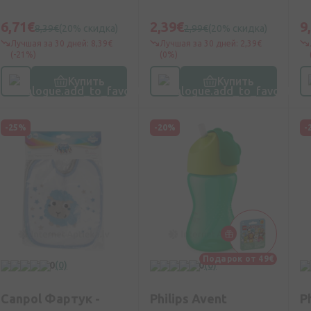
силиконовой соской
с
6 месяцев, 200 мл
6,71€
2,39€
9
8,39€
(20% скидка)
2,99€
(20% скидка)
Лучшая за 30 дней: 8,39€
Лучшая за 30 дней: 2,39€
(-21%)
(0%)
Купить
Купить
-25%
-20%
-
Подарок от 49€
0
(0)
0
(0)
Canpol Фартук -
Philips Avent
P