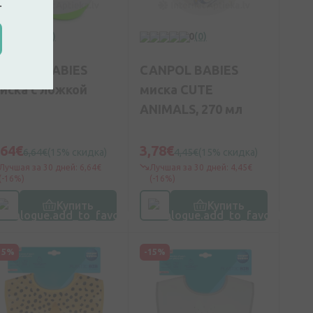
.
0
(0)
0
(0)
ANPOL BABIES
CANPOL BABIES
иска с ложкой
миска CUTE
ANIMALS, 270 мл
,64€
3,78€
6,64€
(15% скидка)
4,45€
(15% скидка)
Лучшая за 30 дней: 6,64€
Лучшая за 30 дней: 4,45€
(-16%)
(-16%)
Купить
Купить
15%
-15%