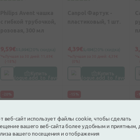
Philips Avent чашка
Canpol Фартук -
C
с гибкой трубочкой,
пластиковый, 1 шт.
р
розовая, 300 мл
п
9,59€
4,39€
3
11,99€
(20% скидка)
5,49€
(20% скидка)
Лучшая за 30 дней: 11,69€
Лучшая за 30 дней: 4,39€
(-18%)
(0%)
Купить
Купить
-20%
-15%
-
т веб-сайт использует файлы cookie, чтобы сделать
ещение вашего веб-сайта более удобным и приятным, 
лиза вашего посещения и отображения