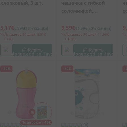
хлопковый, 3 шт.
чашечка с гибкой
ч
соломинкой,
с
зеленая, 300мл
о
12м+/зелёная
с
5,17€
9,59€
9
6,89€
(25% скидка)
11,99€
(20% скидка)
Лучшая за 30 дней: 5,51€
Лучшая за 30 дней: 11,66€
(-7%)
(-18%)
Купить
Купить
-20%
-20%
-
Подарок от 49€
5
(1)
0
(0)