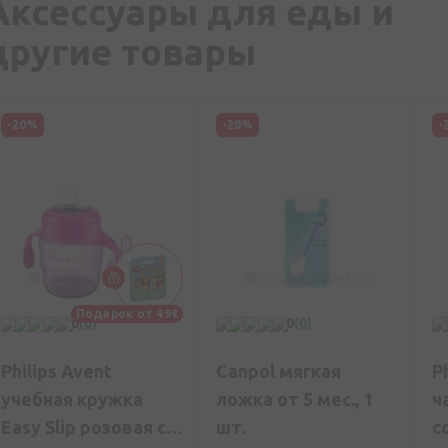
Аксессуары для еды и
другие товары
-20%
-20%
-
Подарок от 49€
0
(0)
0
(0)
Philips Avent
Canpol мягкая
P
учебная кружка
ложка от 5 мес., 1
ч
Easy Slip розовая с
шт.
с