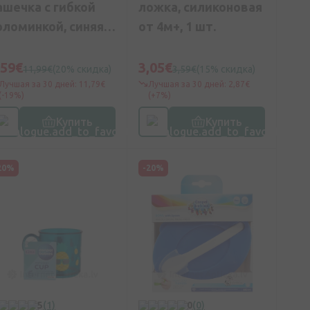
ашечка с гибкой
ложка, силиконовая
оломинкой, синяя,
от 4м+, 1 шт.
т 9 мес, 200мл 9м+/
иняя
,59€
3,05€
11,99€
(20% скидка)
3,59€
(15% скидка)
Лучшая за 30 дней: 11,79€
Лучшая за 30 дней: 2,87€
(-19%)
(+7%)
Купить
Купить
20%
-20%
5
(1)
0
(0)