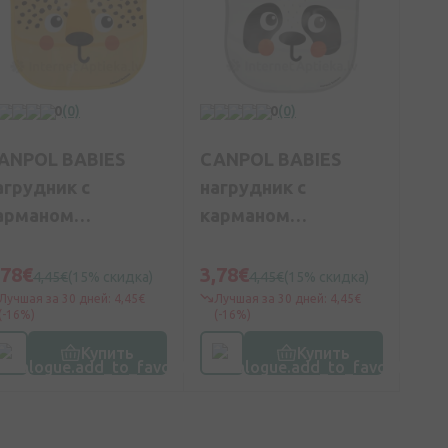
0
(0)
0
(0)
ANPOL BABIES
CANPOL BABIES
агрудник с
нагрудник с
арманом
карманом
ABIESBOO
BABIESBOO PANDA
HEETAH
,78€
3,78€
4,45€
(15% скидка)
4,45€
(15% скидка)
Лучшая за 30 дней: 4,45€
Лучшая за 30 дней: 4,45€
(-16%)
(-16%)
Купить
Купить