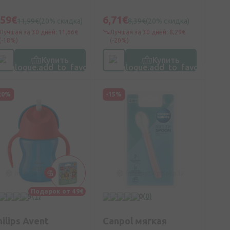
иреневая, 200 мл
силиконовой соской
6 месяцев, 200 мл
,59€
6,71€
11,99€
(20% скидка)
8,39€
(20% скидка)
Лучшая за 30 дней: 11,66€
Лучшая за 30 дней: 8,29€
(-18%)
(-20%)
Купить
Купить
20%
-15%
Подарок от 49€
5
(1)
0
(0)
hilips Avent
Canpol мягкая