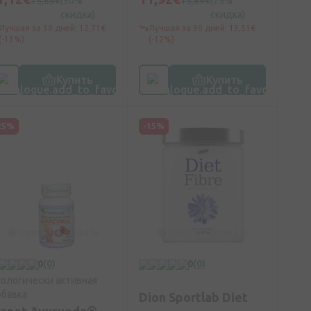
15,89€
(30%
15,89€
(25%
скидка)
скидка)
Лучшая за 30 дней: 12,71€
Лучшая за 30 дней: 13,51€
(-13%)
(-12%)
Купить
Купить
25%
-15%
0
(0)
0
(0)
ологически активная
бавка
Dion Sportlab Diet
lanet Ayurveda®