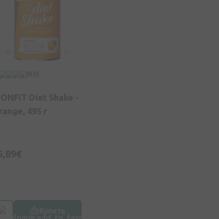
0
(0)
CONFIT Diet Shake -
range, 495 г
5,89€
Купить