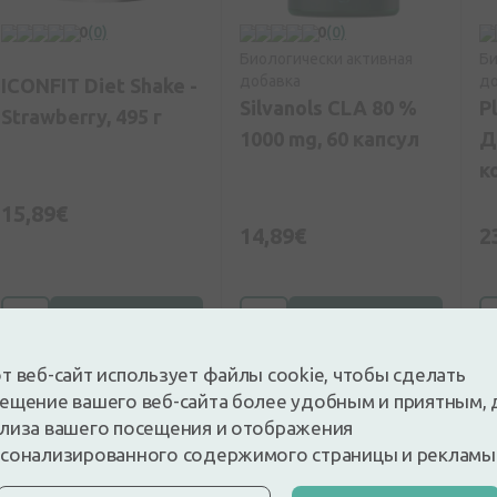
0
(0)
0
(0)
Биологически активная
Би
добавка
до
ICONFIT Diet Shake -
Silvanols CLA 80 %
P
Strawberry, 495 г
1000 mg, 60 капсул
Д
к
к
15,89€
14,89€
2
Купить
Купить
т веб-сайт использует файлы cookie, чтобы сделать
ещение вашего веб-сайта более удобным и приятным, 
лиза вашего посещения и отображения
сонализированного содержимого страницы и рекламы