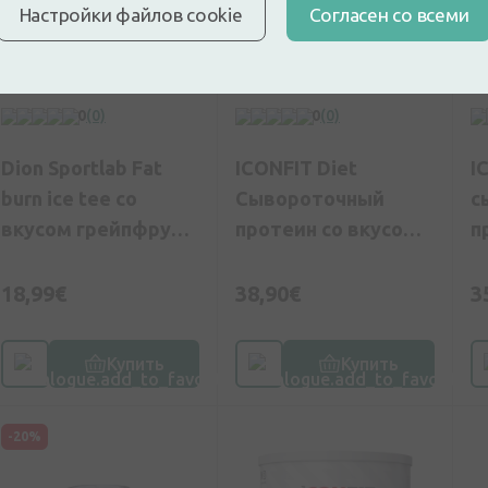
Настройки файлов cookie
Cогласен со всеми
0
(0)
0
(0)
Dion Sportlab Fat
ICONFIT Diet
I
burn ice tee со
Сывороточный
с
вкусом грейпфрута,
протеин со вкусом
п
420 g
клубники, 1 кг
в
18,99€
38,90€
3
Купить
Купить
-20%