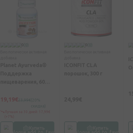
0
(0)
0
(0)
Биологически активная
Биологически активная
добавка
добавка
I
Planet Ayurveda®
ICONFIT CLA
O
Поддержка
порошок, 300 г
пищеварения, 60
капсул
1
19,19€
24,99€
23,99€
(20%
скидка)
Лучшая за 30 дней: 17,99€
(+7%)
Купить
Купить