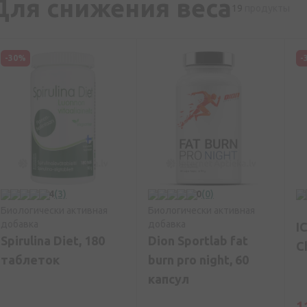
Для снижения веса
19
продукты
-30%
-
4
(3)
0
(0)
Биологически активная
Биологически активная
добавка
добавка
I
Spirulina Diet, 180
Dion Sportlab fat
C
таблеток
burn pro night, 60
капсул
1