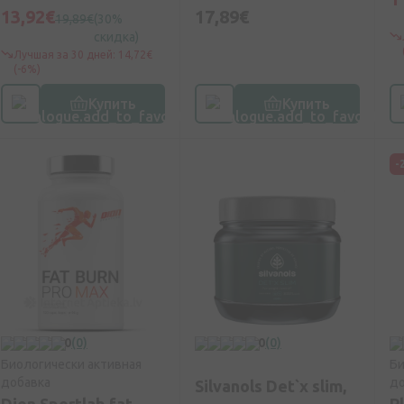
13,92€
17,89€
19,89€
(30%
скидка)
Лучшая за 30 дней: 14,72€
(-6%)
Купить
Купить
-
0
(0)
0
(0)
Биологически активная
Би
добавка
до
Silvanols Det`x slim,
Dion Sportlab fat
P