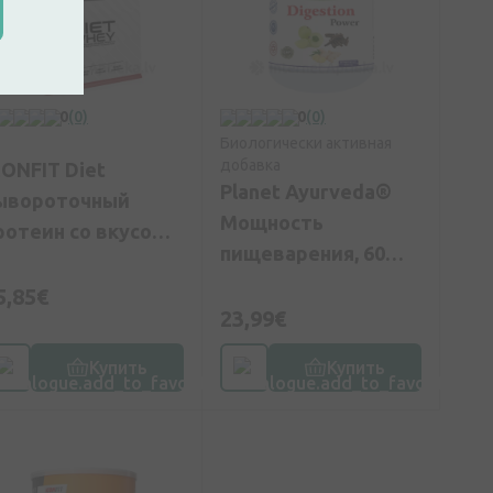
0
(0)
0
(0)
Биологически активная
добавка
CONFIT Diet
Planet Ayurveda®
ывороточный
Мощность
ротеин со вкусом
пищеварения, 60
анили, 1 кг
капсул
5,85€
23,99€
Купить
Купить