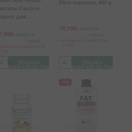
fibre порошок, 400 g
апсулы Garcinia
rganic для
онтроля веса, 60
10,19€
11,99€
(15%
т.
7,99€
23,99€
(25%
скидка)
скидка)
Лучшая за 30 дней: 11,59€
(-13%)
Лучшая за 30 дней: 19,19€
(-7%)
Купить
Купить
-15%