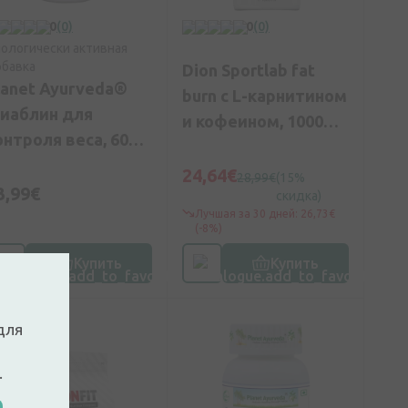
0
(0)
0
(0)
ологически активная
бавка
Dion Sportlab fat
lanet Ayurveda®
burn с L-карнитином
иаблин для
и кофеином, 1000
онтроля веса, 60
мл
апсул
24,64€
28,99€
(15%
3,99€
скидка)
Лучшая за 30 дней: 26,73€
(-8%)
Купить
Купить
для
.