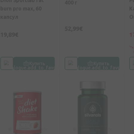
400 г
burn pro max, 60
К
капсул
O
к
52,99€
ш
19,89€
1
Купить
Купить