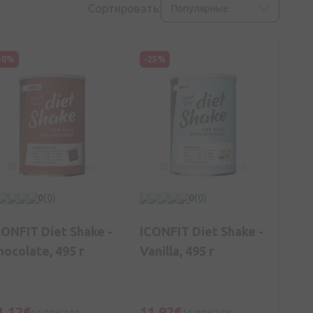
Сортировать:
Популярные
30%
-25%
0
(0)
0
(0)
CONFIT Diet Shake -
ICONFIT Diet Shake -
hocolate, 495 г
Vanilla, 495 г
1,12€
11,92€