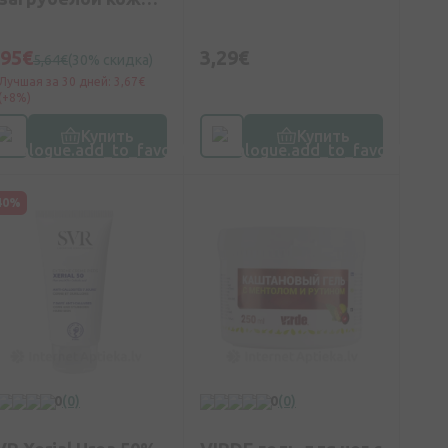
00 мл
,95€
3,29€
5,64€
(30% скидка)
Лучшая за 30 дней: 3,67€
(+8%)
Купить
Купить
40%
0
(0)
0
(0)