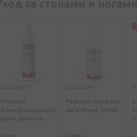
Уход за стопами и ногам
-
5
(1)
5
(3)
Podosept
PodoSept спрей для
9
Дезинфицирующий
ног и обуви, 120 мл
б
спрей для ног и
п
обуви, 250 мл
п
6,12€
4,79€
3