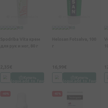
0
(0)
0
(0)
Spodrība Vita крем
Helosan Fotsalva, 100
V
для рук и ног, 80 г
г
1
2,35€
16,99€
1
Купить
Купить
-40%
-45%