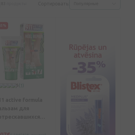
и
Сортировать:
83
продукты
Популярные
45%
5
(1)
11 active formula
альзам для
отрескавшихся
яток 10% Urea, 70 г
,07€