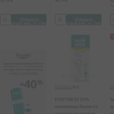
Купить
Купить
-
0
(0)
FOOTNESS 25%
S
мочевины Крем от
д
трещин на пятках,
и