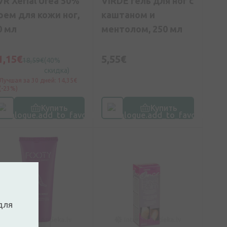
VR Xerial Urea 50%
VIRDE гель для ног с
рем для кожи ног,
каштаном и
0 мл
ментолом, 250 мл
1,15€
5,55€
18,59€
(40%
скидка)
Лучшая за 30 дней: 14,35€
(-23%)
Купить
Купить
для