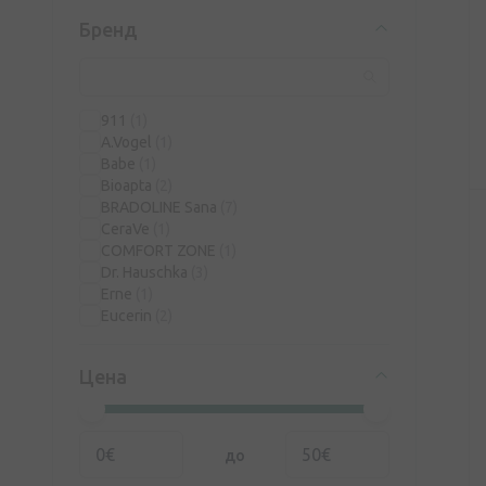
Бренд
911
(1)
A.Vogel
(1)
Babe
(1)
Bioapta
(2)
BRADOLINE Sana
(7)
CeraVe
(1)
COMFORT ZONE
(1)
Dr. Hauschka
(3)
Erne
(1)
Eucerin
(2)
FOOTY
(3)
GLYSOMED
(1)
Цена
Health and Beauty (H&B)
(5)
Helosan
(1)
Ilon
(2)
ISDIN
(1)
до
MACADEIA
(2)