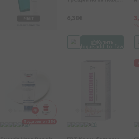
50 мл
1
6,38€
3
Купить
-
Подарок от 35€
5
(2)
5
(1)