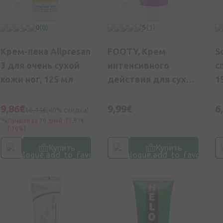
0
(0)
5
(1)
Крем-пена Allpresan
FOOTY, Крем
S
3 для очень сухой
интенсивного
с
кожи ног, 125 мл
действия для сухой
1
и грубой кожи
ступней, 175 мл
9,86€
9,99€
6
16,44€
(40% скидка)
Лучшая за 30 дней: 13,97€
(-30%)
Купить
Купить