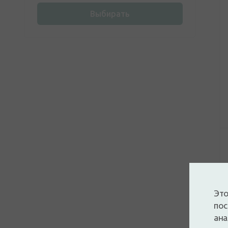
Minus 417
(1)
Neutrogena
(2)
Выбирать
PAYOT
(1)
Scholl
(7)
Seni
(2)
SVR ru
(4)
Weleda
(2)
Это
пос
ана