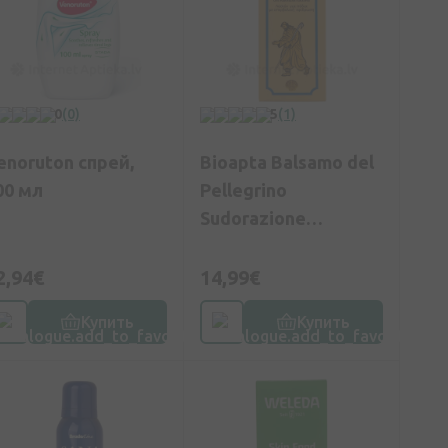
0
(0)
5
(1)
enoruton спрей,
Bioapta Balsamo del
00 мл
Pellegrino
Sudorazione
Eccessiva бальзам
от чрезмерной
2,94€
14,99€
потливости ног, 100
Купить
Купить
мл