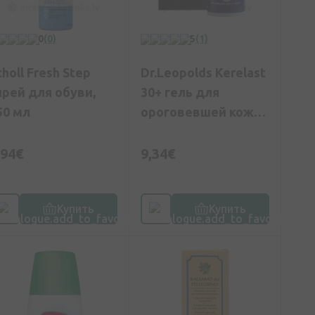
0
(0)
5
(1)
choll Fresh Step
Dr.Leopolds Kerelast
прей для обуви,
30+ гель для
50 мл
ороговевшей кожи
и ногтей, 40 г
,94€
9,34€
Купить
Купить