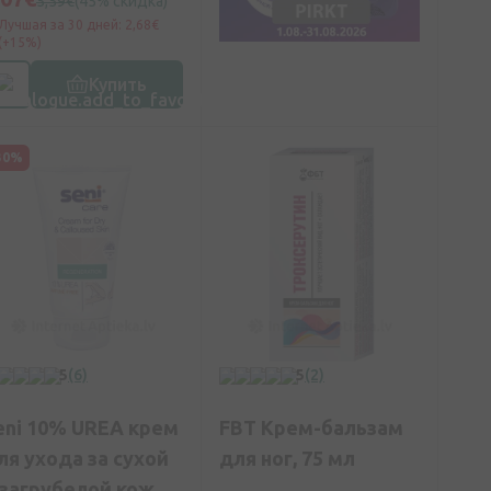
5,59€
(45% скидка)
Лучшая за 30 дней: 2,68€
(+15%)
Купить
30%
5
(6)
5
(2)
eni 10% UREA крем
FBT Крем-бальзам
ля ухода за сухой
для ног, 75 мл
 загрубелой кожей,