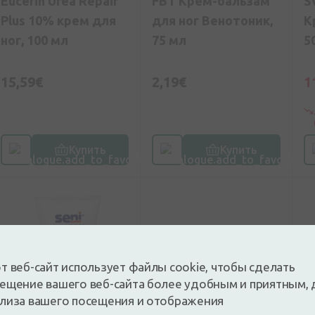
Eucerin Urea Repair
FBT Крем-бальзам
S
Plus 10% крем для
для ног Венотоник,
К
ног, 100 мл
75 мл
5
15,59€
2,19€
1
Купить
Купить
т веб-сайт использует файлы cookie, чтобы сделать
ещение вашего веб-сайта более удобным и приятным, 
лиза вашего посещения и отображения