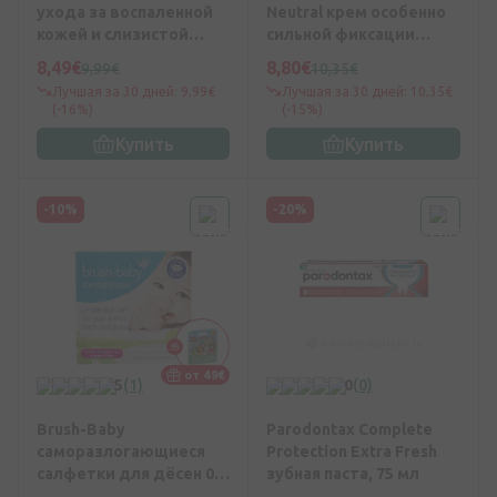
ухода за воспаленной
Neutral крем особенно
кожей и слизистой
сильной фиксации
оболочкой, 50 мл
протезов, 47 мл
8,49€
8,80€
9,99€
10,35€
Лучшая за 30 дней: 9,99€
Лучшая за 30 дней: 10,35€
(-16%)
(-15%)
Купить
Купить
-10%
-20%
от 49€
5
(1)
0
(0)
Brush-Baby
Parodontax Complete
саморазлогающиеся
Protection Extra Fresh
салфетки для дёсен 0-
зубная паста, 75 мл
16M, 28 шт.