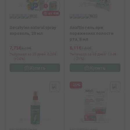
от 49€
0
(0)
0
(0)
Decatylen natural spray
Anaftin гель при
аэрозоль, 20 мл
поражениях полости
рта, 8 мл
7,75€
6,11€
9,69€
7,64€
Лучшая за 30 дней: 6,30€
Лучшая за 30 дней: 7,64€
(+24%)
(-21%)
Купить
Купить
-25%