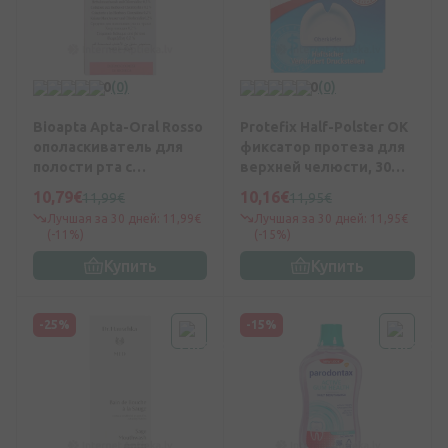
0
(0)
0
(0)
Bioapta Apta-Oral Rosso
Protefix Half-Polster OK
ополаскиватель для
фиксатор протеза для
полости рта с
верхней челюсти, 30
экстрактами
шт.
10,79€
10,16€
11,99€
11,95€
лекарственных трав,
Лучшая за 30 дней: 11,99€
Лучшая за 30 дней: 11,95€
200 мл
(-11%)
(-15%)
Купить
Купить
-25%
-15%