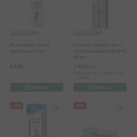
0
(0)
0
(0)
Dr.Leopolds Comsi
Foramen зубной гель с
аэрозоль, 50 мл
хлоргексидином 0,20 %,
30 мл
8,19€
7,83€
8,70€
Лучшая за 30 дней: 8,70€
(-10%)
Купить
Купить
-20%
-20%