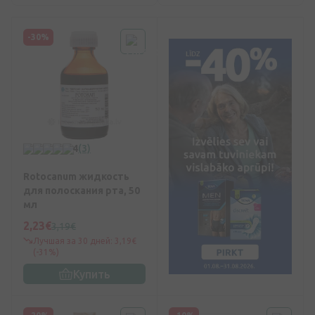
-30%
4
(3)
Rotocanum жидкость
для полоскания рта, 50
мл
2,23€
3,19€
Лучшая за 30 дней: 3,19€
(-31%)
Купить