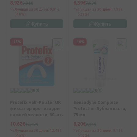
8,92€
6,39€
9,91€
7,99€
Лучшая за 30 дней: 9,91€
Лучшая за 30 дней: 7,99€
(-10%)
(-21%)
Купить
Купить
-15%
-10%
0
(0)
0
(0)
Protefix Half-Polster UK
Sensodyne Complete
фиксатор протеза для
Protection Зубная паста,
нижней челюсти, 30 шт.
75 мл
10,62€
8,20€
12,49€
9,11€
Лучшая за 30 дней: 12,49€
Лучшая за 30 дней: 9,11€
(-15%)
(-10%)