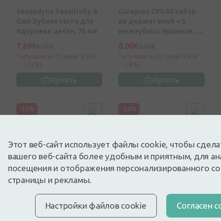
Sensodyne Sensitivity &
Curaprox CPS 08 набор
Gum Зубная паста для
из держателей + 5
здоровья десен, 75 мл
межзубных ёршиков, 1
шт.
7,69€
8,00€
8,55€
8,89€
Лучшая за 30 дней: 8,55€
Лучшая за 30 дней: 8,63€
(-11%)
(-8%)
Купить
Купить
-15%
-20%
Этот веб-сайт использует файлы cookie, чтобы сдел
вашего веб-сайта более удобным и приятным, для ан
посещения и отображения персонализированного с
страницы и рекламы.
0
(0)
0
(0)
Настройки файлов cookie
Cогласен с
Protefix крем для
Parodontax Complete
фиксации зубных
Protection Whitening