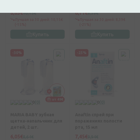
протезов, 40 мл
зубная паста, 75 мл
8,63€
6,71€
10,15€
8,39€
Лучшая за 30 дней: 10,15€
Лучшая за 30 дней: 8,39€
(-15%)
(-21%)
Купить
Купить
-30%
-25%
от 49€
0
(0)
0
(0)
MARIA BABY зубная
Anaftin спрей при
щетка-напальчник для
поражениях полости
детей, 2 шт.
рта, 15 мл
6,05€
7,45€
8,64€
9,94€