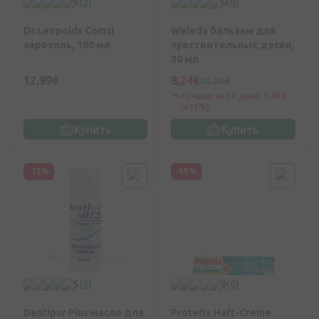
5
(2)
0
(0)
Dr.Leopolds Comsi
Weleda бальзам для
аэрозоль, 100 мл
чувствительных десен,
30 мл
12,99€
8,24€
10,99€
Лучшая за 30 дней: 5,49€
(+51%)
Купить
Купить
-15%
-15%
5
(2)
0
(0)
Dentipur Plus масло для
Protefix Haft-Creme