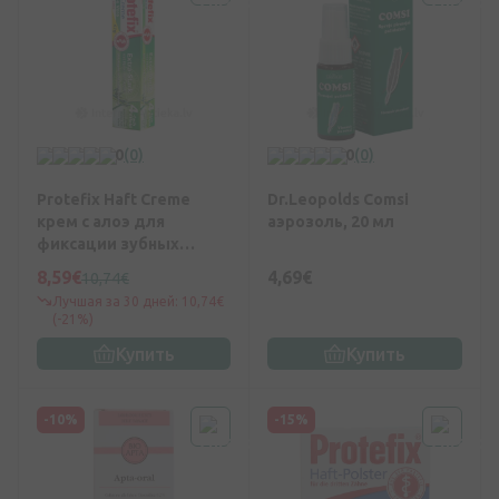
0
(0)
0
(0)
Protefix Haft Creme
Dr.Leopolds Comsi
крем с алоэ для
аэрозоль, 20 мл
фиксации зубных
протезов, 47 мл
8,59€
4,69€
10,74€
Лучшая за 30 дней: 10,74€
(-21%)
Купить
Купить
-10%
-15%