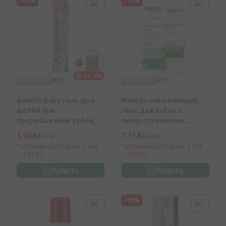
-20%
-10%
от 49€
0
(0)
5
(1)
Anaftin Baby гель для
Weleda освежающий
детей при
гель для зубов с
прорезывании зубов,
лекарственными
10 мл
травами, 75 мл
5,95€
7,15€
7,44€
7,94€
Лучшая за 30 дней: 7,44€
Лучшая за 30 дней: 4,76€
(-21%)
(+51%)
Купить
Купить
-10%