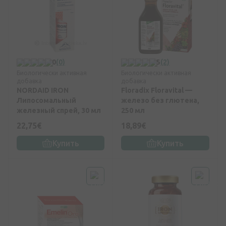
0
(0)
5
(2)
Биологически активная
Биологически активная
добавка
добавка
NORDAID IRON
Floradix Floravital —
Липосомальный
железо без глютена,
железный спрей, 30 мл
250 мл
22,75€
18,89€
Купить
Купить