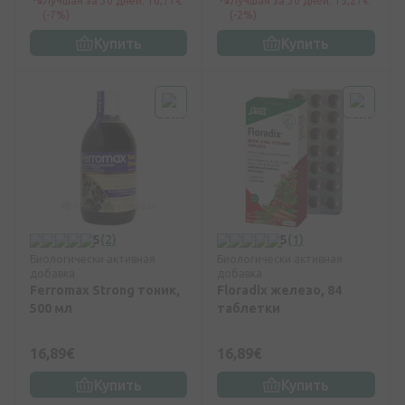
Лучшая за 30 дней: 16,71€
Лучшая за 30 дней: 15,27€
(-7%)
(-2%)
Купить
Купить
5
(2)
5
(1)
Биологически активная
Биологически активная
добавка
добавка
Ferromax Strong тоник,
Floradix железо, 84
500 мл
таблетки
16,89€
16,89€
Купить
Купить