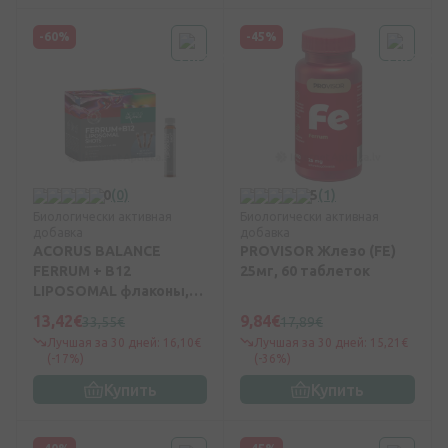
-60%
-45%
0
(0)
5
(1)
Биологически активная
Биологически активная
добавка
добавка
ACORUS BALANCE
PROVISOR Жлезо (FE)
FERRUM + B12
25мг, 60 таблеток
LIPOSOMAL флаконы,
14*25 мл
13,42€
9,84€
33,55€
17,89€
Лучшая за 30 дней: 16,10€
Лучшая за 30 дней: 15,21€
(-17%)
(-36%)
Купить
Купить