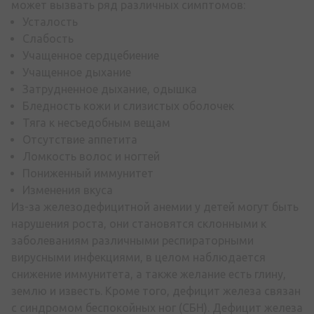
может вызвать ряд различных симптомов:
Усталость
Слабость
Учащенное сердцебиение
Учащенное дыхание
Затрудненное дыхание, одышка
Бледность кожи и слизистых оболочек
Тяга к несъедобным вещам
Отсутствие аппетита
Ломкость волос и ногтей
Пониженный иммунитет
Изменения вкуса
Из-за железодефицитной анемии у детей могут быть
нарушения роста, они становятся склонными к
заболеваниям различными респираторными
вирусными инфекциями, в целом наблюдается
снижение иммунитета, а также желание есть глину,
землю и известь. Кроме того, дефицит железа связан
с синдромом беспокойных ног (СБН). Дефицит железа