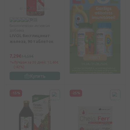
0
(0)
Биологически активная
добавка
LIVOL Бисглицинат
железа, 90 таблеток
7,29€
14,59€
Лучшая за 30 дней: 12,40€
(-42%)
Купить
-15%
-25%