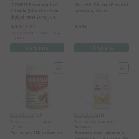
ICONFIT Ferrum with C
OstroVit Pharma Ferr Aid
Vitamin (Bioactive iron
капсулы, 60 шт.
diglycinate) 20mg, 90
капсул
8,92€
9,99€
11,89€
Лучшая за 30 дней: 9,27€
(-4%)
Купить
Купить
5
(10)
2
(1)
Биологически активная
Биологически активная
добавка
добавка
Ferromax, 120 таблеток
Железо + витамины и
минералы таблетки, 30