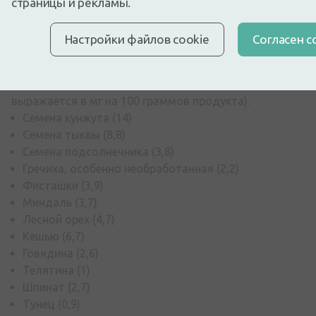
страницы и рекламы.
наблюдаются проблемы со здоровьем, вам следует
обратиться к врачу и сдать анализы.
Настройки файлов cookie
Cогласен с
Чтобы обеспечить надлежащее потребление железа,
в ежедневный рацион можно включить больше
следующих продуктов (содержание железа
выражается в мг на 100 граммов продукта).
Семена кунжута (14)
Семена тыквы (8,8)
Семена подсолнечника (3,8)
Гречиха, особенно необработанная (2,2)
Фисташки (3,9)
Миндаль (3,7)
Лесной орех (4,7)
Кешью (6,7)
Говядина (2,6)
Телятина (1)
Шпинат (2,7)
Тунец (0,9)