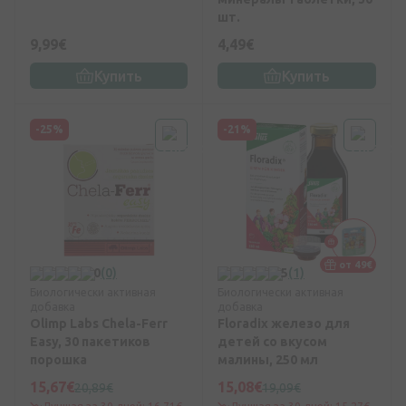
шт.
9,99€
4,49€
Купить
Купить
-25%
-21%
от 49€
0
(0)
5
(1)
Биологически активная
Биологически активная
добавка
добавка
Olimp Labs Chela-Ferr
Floradix железо для
Easy, 30 пакетиков
детей со вкусом
порошка
малины, 250 мл
15,67€
15,08€
20,89€
19,09€