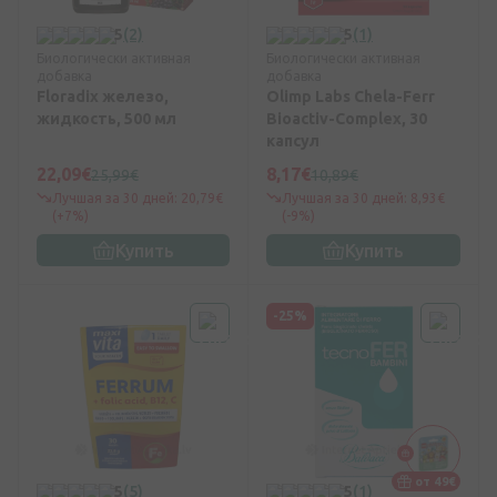
5
(2)
5
(1)
Биологически активная
Биологически активная
добавка
добавка
Floradix железо,
Olimp Labs Chela-Ferr
жидкость, 500 мл
Bioactiv-Complex, 30
капсул
22,09€
8,17€
25,99€
10,89€
Лучшая за 30 дней: 20,79€
Лучшая за 30 дней: 8,93€
(+7%)
(-9%)
Купить
Купить
-25%
от 49€
5
(5)
5
(1)